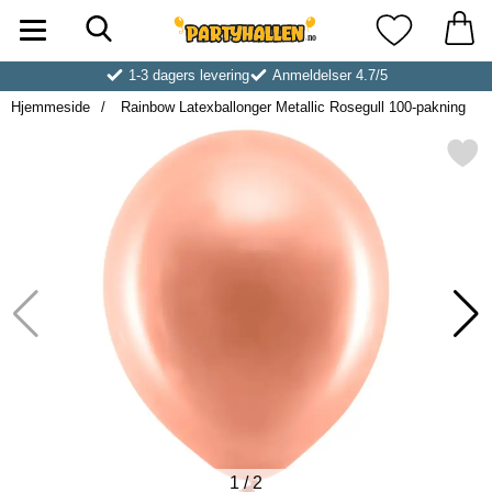
Søk
Startsiden for Partyhallen AB
Mine favoritt
1-3 dagers levering
Anmeldelser 4.7/5
Hjemmeside
Rainbow Latexballonger Metallic Rosegull 100-pakning
Merk rainbow Latexballonger Metallic Ro
1
/
2