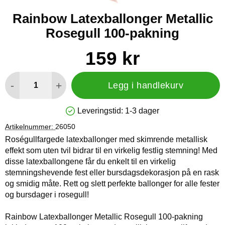
Rainbow Latexballonger Metallic
Rosegull 100-pakning
Handle dette produktet, Rainbow Latexballonger Metallic Ros
pris
159 kr
antall
-
+
Legg i handlekurv
Leveringstid:
1-3 dager
Produkttilgjengelighet: På lager
Artikelnummer:
26050
Roségullfargede latexballonger med skimrende metallisk
effekt som uten tvil bidrar til en virkelig festlig stemning! Med
disse latexballongene får du enkelt til en virkelig
stemningshevende fest eller bursdagsdekorasjon på en rask
og smidig måte. Rett og slett perfekte ballonger for alle fester
og bursdager i rosegull!
Rainbow Latexballonger Metallic Rosegull 100-pakning