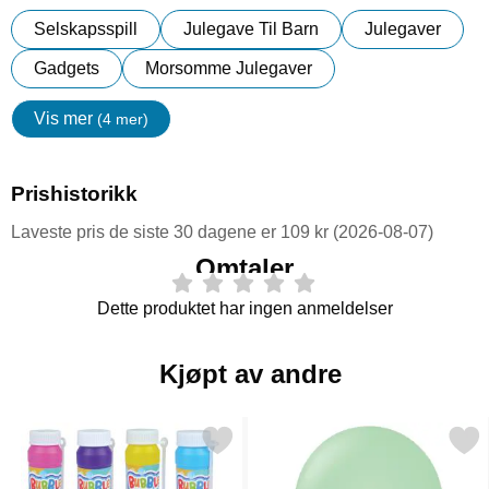
Selskapsspill
Julegave Til Barn
Julegaver
Gadgets
Morsomme Julegaver
Vis mer
(4 mer)
egenskaper
Prishistorikk
Laveste pris de siste 30 dagene er 109 kr (2026-08-07)
Omtaler
Dette produktet har ingen anmeldelser
Kjøpt av andre
Merk såpebobler Magic som favoritt
Merk premium Latexballonger Ma