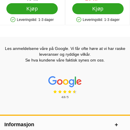
Kjøp
Kjøp
Leveringstid:
1-3 dager
Leveringstid:
1-3 dager
Produkttilgjengelighet: På lager
Produkttilgjengelighet: På lager
Les anmeldelsene våre på Google. Vi får ofte høre at vi har raske
leveranser og ryddige vilkår.
Se hva kundene våre faktisk synes om oss.
Prisjakt Vurdering: 4.6 Stjerne
4.6 / 5
Footer-innhold Blandet informasjon og le
Informasjon