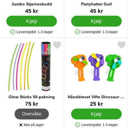
Jumbo Stjerneskudd
Partyhatter Gull
Varenummer 13928
Varenummer 20497
45 kr
45 kr
Kjøp
Kjøp
Leveringstid:
1-3 dager
Leveringstid:
1-3 dager
Produkttilgjengelighet: På lager
Produkttilgjengelighet: På lager
Merk glow Sticks 50-pakning som favoritt
Merk hånddrevet Vifte Dinosaur
Glow Sticks 50-pakning
Hånddrevet Vifte Dinosaur 10
x 16 cm
Varenummer 38208
Varenummer 91440
75 kr
25 kr
, Glow Sticks 50-pakning
Kjøp
Overvåke
Ikke på lager
Leveringstid:
1-3 dager
Produkttilgjengelighet:
Produkttilgjengelighet: På lager