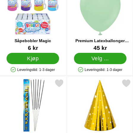
Såpebobler Magic
Premium Latexballonger
Macaron Green
Varenummer 12437
Varenummer 44858
6 kr
45 kr
Kjøp
Velg ...
Leveringstid:
1-3 dager
Leveringstid:
1-3 dager
Produkttilgjengelighet: På lager
Produkttilgjengelighet: På lager
Merk jumbo Stjerneskudd som favoritt
Merk partyhatter Gul