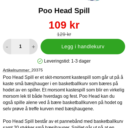
Poo Head Spill
Handle dette produktet, Poo Head Spill
ny pris
109 kr
gammel pris
129 kr
antall
-
+
Legg i handlekurv
Leveringstid:
1-3 dager
Produkttilgjengelighet: På lager
Artikelnummer:
20375
Poo Head Spill er et skit-morsomt kastespill som går ut på å
kaste små bæsjhauger i en basketballkurv som bæres på
hodet av en spiller. Et morsomt kastespill som blir en virkelig
morsom lek til både hverdags og fest. Poo Head kan du
også spille alene ved å bære basketballkurven på hodet og
selv prøve å treffe kurven med bæsjhaugene.
Poo Head Spill består av et pannebånd med basketballkurv
samt 20 stykker små bæsjhauger. Spillet går ut på at en