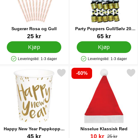
Sugerør Rosa og Gull
Party Poppers Gull/Sølv 20-
pakning
Varenummer 20473
Varenummer 88258
25 kr
65 kr
Kjøp
Kjøp
Leveringstid:
1-3 dager
Leveringstid:
1-3 dager
Produkttilgjengelighet: På lager
Produkttilgjengelighet: På lager
-60%
erk happy New Year Pappkopper Hvite Små som favoritt
Merk nisselue Klassisk 
Happy New Year Pappkopper
Nisselue Klassisk Rød
Hvite Små
Varenummer 40480
Varenummer 89361
ny pris
45 kr
10 kr
gammel pris
25 kr