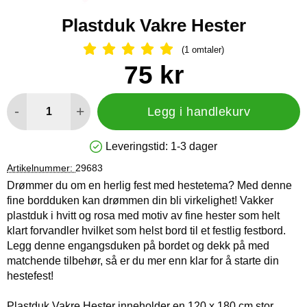
Plastduk Vakre Hester
(1 omtaler)
Vurdering: 5 Stjerne, Gå til alle omtal
Handle dette produktet, Plastduk Vakre Hester
pris
75 kr
antall
-
+
Legg i handlekurv
Leveringstid:
1-3 dager
Produkttilgjengelighet: På lager
Artikelnummer:
29683
Drømmer du om en herlig fest med hestetema? Med denne
fine bordduken kan drømmen din bli virkelighet! Vakker
plastduk i hvitt og rosa med motiv av fine hester som helt
klart forvandler hvilket som helst bord til et festlig festbord.
Legg denne engangsduken på bordet og dekk på med
matchende tilbehør, så er du mer enn klar for å starte din
hestefest!
Plastduk Vakre Hester inneholder en 120 x 180 cm stor