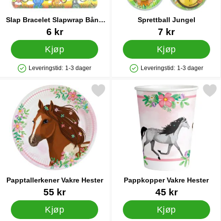
Slap Bracelet Slapwrap Bånd
Sprettball Jungel
Jungeldyr
Varenummer 38234
Varenummer 44253
6 kr
7 kr
Kjøp
Kjøp
Leveringstid:
1-3 dager
Leveringstid:
1-3 dager
Produkttilgjengelighet: På lager
Produkttilgjengelighet: På lager
Merk papptallerkener Vakre Hester som favoritt
Merk pappkopper Vakre H
Papptallerkener Vakre Hester
Pappkopper Vakre Hester
Varenummer 29680
Varenummer 29681
55 kr
45 kr
Kjøp
Kjøp