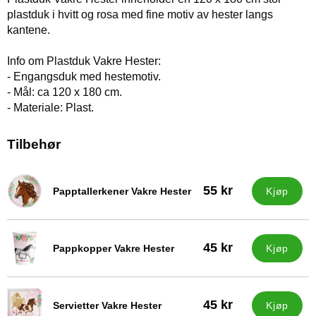
plastduk i hvitt og rosa med fine motiv av hester langs
kantene.
Info om Plastduk Vakre Hester:
- Engangsduk med hestemotiv.
- Mål: ca 120 x 180 cm.
- Materiale: Plast.
Tilbehør
55 kr
Papptallerkener Vakre Hester
Kjøp
Varenummer 29680
45 kr
Pappkopper Vakre Hester
Kjøp
Varenummer 29681
45 kr
Servietter Vakre Hester
Kjøp
Varenummer 29682