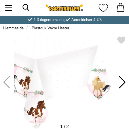
Søk
Startsiden for Partyhallen AB
Mine favoritt
1-3 dagers levering
Anmeldelser 4.7/5
Hjemmeside
Plastduk Vakre Hester
Merk plastduk Vakre Hes
1
/
2