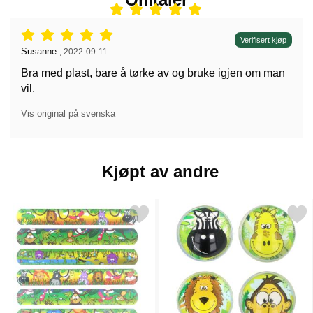
Vurdering: 5 stjerne av 5,
Verifisert kjøp
Anmeldelse av:
Susanne
,
2022-09-11
Bra med plast, bare å tørke av og bruke igjen om man
vil.
Vis original på svenska
Kjøpt av andre
Merk slap Bracelet Slapwrap Bånd Jungeldyr som favoritt
Merk sprettball Junge