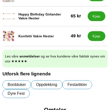
Happy Birthday Girlander
65 kr
Kjøp
Varenummer 29684
Vakre Hester
49 kr
Konfetti Vakre Hester
Kjøp
Varenummer 29685
Les våre
anmeldelser
og se hva kundene våre faktisk synes om
oss ★★★★★
Utforsk flere lignende
Bordduker
Oppdekking
Festartikler
Dyre Fest
Omtaler