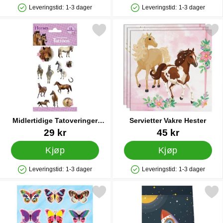
Leveringstid:
1-3 dager
Leveringstid:
1-3 dager
Produkttilgjengelighet: På lager
Produkttilgjengelighet: På lager
Merk midlertidige Tatoveringer Hester som favoritt
Merk servietter Vakre He
Midlertidige Tatoveringer
Servietter Vakre Hester
Hester
Varenummer 26265
Varenummer 29682
29 kr
45 kr
Kjøp
Kjøp
Leveringstid:
1-3 dager
Leveringstid:
1-3 dager
Produkttilgjengelighet: På lager
Produkttilgjengelighet: På lager
Merk butterfly Klistremerker som favoritt
Merk godteposer Space R