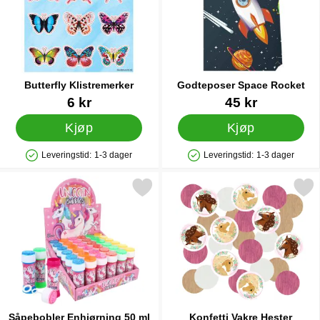
Butterfly Klistremerker
Godteposer Space Rocket
Varenummer 35803
Varenummer 42266
6 kr
45 kr
Kjøp
Kjøp
Leveringstid:
1-3 dager
Leveringstid:
1-3 dager
Produkttilgjengelighet: På lager
Produkttilgjengelighet: På lager
Merk såpebobler Enhjørning 50 ml som favoritt
Merk konfetti Vakre Hes
Såpebobler Enhjørning 50 ml
Konfetti Vakre Hester