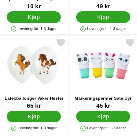
Varenummer 86979
Varenummer 29685
10 kr
49 kr
Kjøp
Kjøp
Leveringstid:
1-3 dager
Leveringstid:
1-3 dager
Produkttilgjengelighet: På lager
Produkttilgjengelighet: På lager
Merk latexballonger Vakre Hester som favoritt
Merk markeringspenner Sø
Latexballonger Vakre Hester
Markeringspenner Søte Dyr
Varenummer 29687
Varenummer 25526
65 kr
45 kr
Kjøp
Kjøp
Leveringstid:
1-3 dager
Leveringstid:
1-3 dager
Produkttilgjengelighet: På lager
Produkttilgjengelighet: På lager