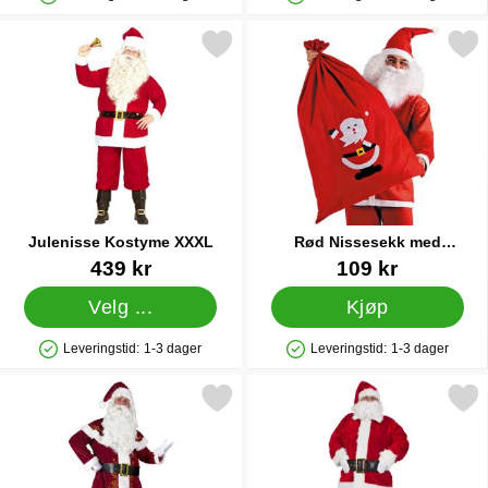
Produkttilgjengelighet: På lager
Produkttilgjengelighet: På lager
Merk julenisse Kostyme XXXL som favoritt
Merk rød Nissesekk med Nis
Julenisse Kostyme XXXL
Rød Nissesekk med
Nissemotiv
Varenummer 25394
Varenummer 9747
439 kr
109 kr
Velg ...
Kjøp
Leveringstid:
1-3 dager
Leveringstid:
1-3 dager
Produkttilgjengelighet: På lager
Produkttilgjengelighet: På lager
Merk julenissedrakt Mørkerød 2XL/3XL som favoritt
Merk julenissedrakt Deluxe P