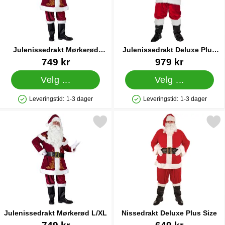
Julenissedrakt Mørkerød
Julenissedrakt Deluxe Plus
2XL/3XL
Size
Varenummer 89029
Varenummer 12140
749 kr
979 kr
Velg ...
Velg ...
Leveringstid:
1-3 dager
Leveringstid:
1-3 dager
Produkttilgjengelighet: På lager
Produkttilgjengelighet: På lager
Merk julenissedrakt Mørkerød L/XL som favoritt
Merk nissedrakt Deluxe Plu
Julenissedrakt Mørkerød L/XL
Nissedrakt Deluxe Plus Size
Varenummer 89028
Varenummer 12182