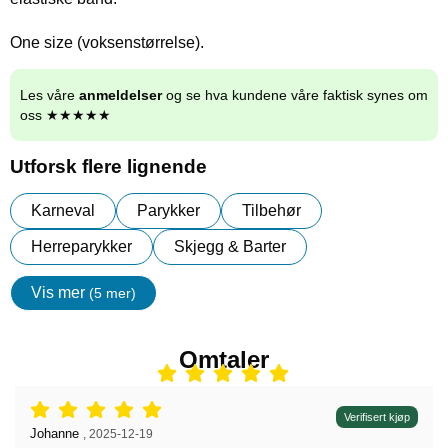
One size (voksenstørrelse).
Les våre
anmeldelser
og se hva kundene våre faktisk synes om
oss ★★★★★
Utforsk flere lignende
Karneval
Parykker
Tilbehør
Herreparykker
Skjegg & Barter
Vis mer
(5 mer)
egenskaper
Omtaler
Vurdering: 5 stjerne av 5,
Verifisert kjøp
Anmeldelse av:
Johanne
,
2025-12-19