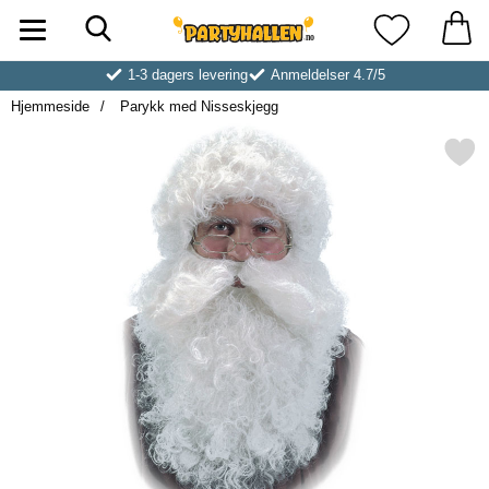
Søk
Startsiden for Partyhallen AB
Mine favoritt
1-3 dagers levering
Anmeldelser 4.7/5
Hjemmeside
Parykk med Nisseskjegg
Merk parykk med Nisseskj