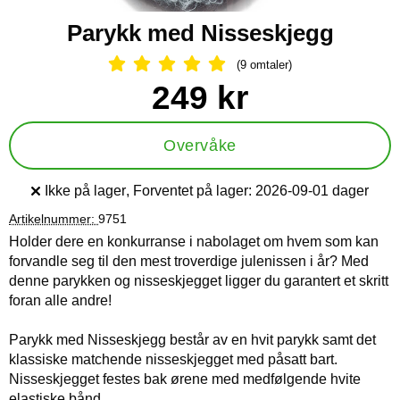
Parykk med Nisseskjegg
(9 omtaler)
Vurdering: 5 Stjerne, Gå til alle omtal
Handle dette produktet, Parykk med Nisseskjegg
pris
249 kr
Overvåke
Ikke på lager
, Forventet på lager:
2026-09-01 dager
Produkttilgjengelighet:
Artikelnummer:
9751
Holder dere en konkurranse i nabolaget om hvem som kan
forvandle seg til den mest troverdige julenissen i år? Med
denne parykken og nisseskjegget ligger du garantert et skritt
foran alle andre!
Parykk med Nisseskjegg består av en hvit parykk samt det
klassiske matchende nisseskjegget med påsatt bart.
Nisseskjegget festes bak ørene med medfølgende hvite
elastiske bånd.