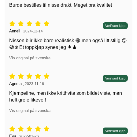
Burde bestilles til nisse drakt. Meget bra kvalitet
Vurdering: 5 stjerne av 5,
Verifisert kjøp
Anmeldelse av:
Anneli
,
2024-12-14
Nissen blir ikke bare realistisk 😁 men også litt stilig 😜
😃❄️ Et toppkjøp synes jeg 👩‍🎄
Vis original på svenska
Vurdering: 5 stjerne av 5,
Verifisert kjøp
Anmeldelse av:
Agneta
,
2023-11-16
Kjempefine, men ikke kritthvite som bildet viste, men
helt greie likevel!
Vis original på svenska
Vurdering: 5 stjerne av 5,
Verifisert kjøp
Anmeldelse av:
Eva
,
2022-01-26