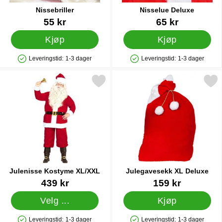
Nissebriller
Nisselue Deluxe
Varenummer 12119
Varenummer 16378
55 kr
65 kr
Kjøp
Kjøp
Leveringstid:
1-3 dager
Leveringstid:
1-3 dager
Produkttilgjengelighet: På lager
Produkttilgjengelighet: På lager
Merk julenisse Kostyme XL/XXL som favoritt
Merk julegavesekk XL De
Julenisse Kostyme XL/XXL
Julegavesekk XL Deluxe
Varenummer 25393
Varenummer 32195
439 kr
159 kr
Velg ...
Kjøp
Leveringstid:
1-3 dager
Leveringstid:
1-3 dager