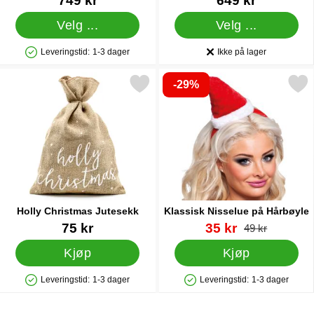
749 kr
649 kr
Velg ...
Velg ...
Leveringstid:
1-3 dager
Ikke på lager
Produkttilgjengelighet: På lager
Produkttilgjengelighet:
-29%
Merk holly Christmas Jutesekk som favoritt
Merk klassisk Nisselue på H
Holly Christmas Jutesekk
Klassisk Nisselue på Hårbøyle
Varenummer 20476
Varenummer 16386
ny pris
75 kr
35 kr
gammel pris
49 kr
Kjøp
Kjøp
Leveringstid:
1-3 dager
Leveringstid:
1-3 dager
Produkttilgjengelighet: På lager
Produkttilgjengelighet: På lager