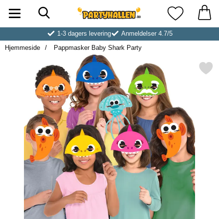
Søk
Startsiden for Partyhallen AB
Mine favoritt
1-3 dagers levering
Anmeldelser 4.7/5
Hjemmeside
Pappmasker Baby Shark Party
Merk pappmasker Baby Shark