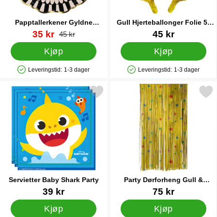
Papptallerkener Gyldne
Gull Hjerteballonger Folie 5-
Edderkopper 6-pakning
pakning
Varenummer 88518
ny pris
Varenummer 17861
35 kr
45 kr
gammel pris
45 kr
Kjøp
Kjøp
Leveringstid:
1-3 dager
Leveringstid:
1-3 dager
Produkttilgjengelighet: På lager
Produkttilgjengelighet: På lager
Merk servietter Baby Shark Party som favoritt
Merk party Dørforheng Gull &
Servietter Baby Shark Party
Party Dørforheng Gull &
Stjerner
Varenummer 29628
Varenummer 33604
39 kr
75 kr
Kjøp
Kjøp