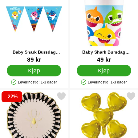
Baby Shark Bursdag
Baby Shark Bursdag
Vimpelgirlander
Pappkopper
Varenummer 34913
Varenummer 23743
89 kr
49 kr
Kjøp
Kjøp
Leveringstid:
1-3 dager
Leveringstid:
1-3 dager
Produkttilgjengelighet: På lager
Produkttilgjengelighet: På lager
-22%
 papptallerkener Gyldne Edderkopper 6-pakning som favoritt
Merk gull Hjerteballonger Foli