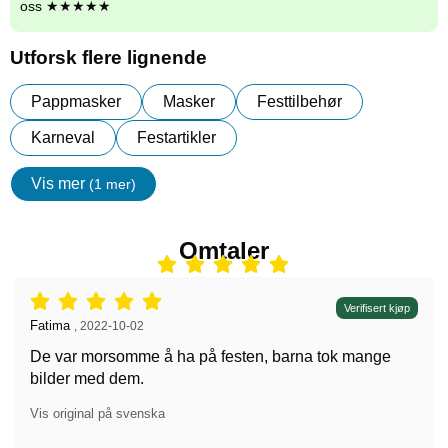
oss ★★★★★
Utforsk flere lignende
Pappmasker
Masker
Festtilbehør
Karneval
Festartikler
Vis mer
(1 mer)
egenskaper
Omtaler
Vurdering: 5 stjerne av 5,
Verifisert kjøp
Anmeldelse av:
Fatima
,
2022-10-02
De var morsomme å ha på festen, barna tok mange
bilder med dem.
Vis original på svenska