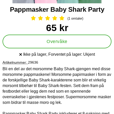
Pappmasker Baby Shark Party
(1 omtaler)
Vurdering: 5 Stjerne, Gå til alle omtal
Handle dette produktet, Pappmasker Baby Shark Party
pris
65 kr
Overvåke
Ikke på lager
, Forventet på lager:
Ukjent
Produkttilgjengelighet:
Artikelnummer:
29636
Bli en del av det morsomme Baby Shark-gjengen med disse
morsomme pappmaskene! Morsomme papirmasker i form av
de forskjellige Baby Shark-karakterene som blir et virkelig
morsomt tilbehør til Baby Shark-festen. Sett dem fram på
festbordet eller legg dem ned som en spennende
overraskelse i gjestenes festposer. Supermorsomme masker
som bidrar til masse moro og lek.
Pappmasker Baby Shark Party inkluderer et 8-pakning med