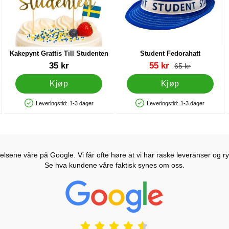
Kakepynt Grattis Till Studenten
Student Fedorahatt
Varenummer 27851
Varenummer 27883
ny pris
35 kr
55 kr
gammel pris
65 kr
Kjøp
Kjøp
Leveringstid:
1-3 dager
Leveringstid:
1-3 dager
Produkttilgjengelighet: På lager
Produkttilgjengelighet: På lager
lsene våre på Google. Vi får ofte høre at vi har raske leveranser og ryd
Se hva kundene våre faktisk synes om oss.
Prisjakt Vurdering: 4.6 Stjerne