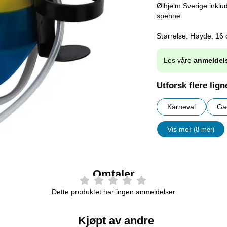
Ølhjelm Sverige inklu
spenne.
Størrelse: Høyde: 16
Les våre
anmeldel
Utforsk flere lig
Karneval
Ga
Vis mer
(8 mer)
egenskape
Omtaler
Dette produktet har ingen anmeldelser
Kjøpt av andre