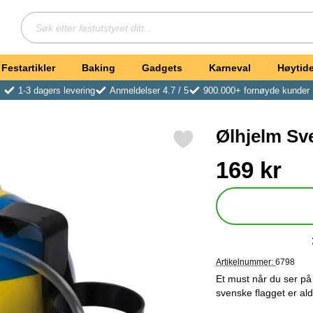
Søk
Søk etter festutstyret ditt
Festartikler
Baking
Gadgets
Karneval
Høytide
1-3 dagers levering
Anmeldelser 4.7 / 5
900.000+ fornøyde kunder
Ølhjelm Sv
Merk Ølhjelm Sverige som favoritt
Handle dette produkte
pris
169 kr
Artikelnummer:
6798
Et must når du ser på
svenske flagget er ald