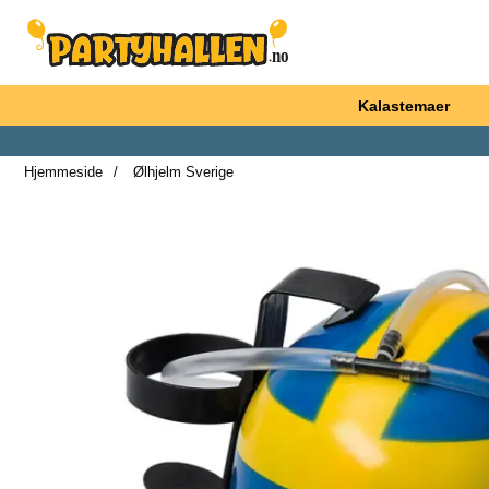
Startsiden for Partyhallen AB
Kalastemaer
Hjemmeside
Ølhjelm Sverige