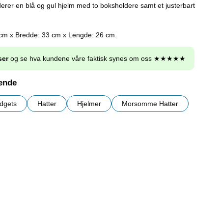
derer en blå og gul hjelm med to boksholdere samt et justerbart
 cm x Bredde: 33 cm x Lengde: 26 cm.
ser
og se hva kundene våre faktisk synes om oss ★★★★★
nende
dgets
Hatter
Hjelmer
Morsomme Hatter
r