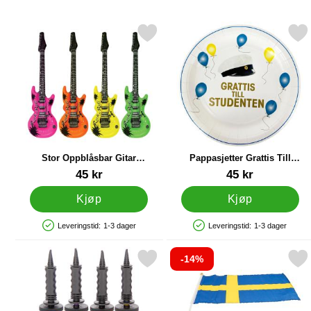
Merk stor Oppblåsbar Gitar Neonfarget som favoritt
Merk pappasjetter Grattis Till Studen
Stor Oppblåsbar Gitar
Pappasjetter Grattis Till
Neonfarget
Studenten 18 cm 8-pakning
Varenummer 85039
Varenummer 90679
45 kr
45 kr
Kjøp
Kjøp
Leveringstid:
1-3 dager
Leveringstid:
1-3 dager
Produkttilgjengelighet: På lager
Produkttilgjengelighet: På lager
-14%
Merk ballongpumpe som favoritt
Merk håndflagg Sveri