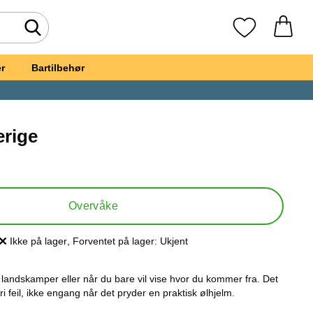
Søk
Mine favoritte
r
Bartilbehør
erige
t, Ølhjelm Sverige
Overvåke
Ikke på lager
, Forventet på lager:
Ukjent
Produkttilgjengelighet:
 landskamper eller når du bare vil vise hvor du kommer fra. Det
ri feil, ikke engang når det pryder en praktisk ølhjelm.