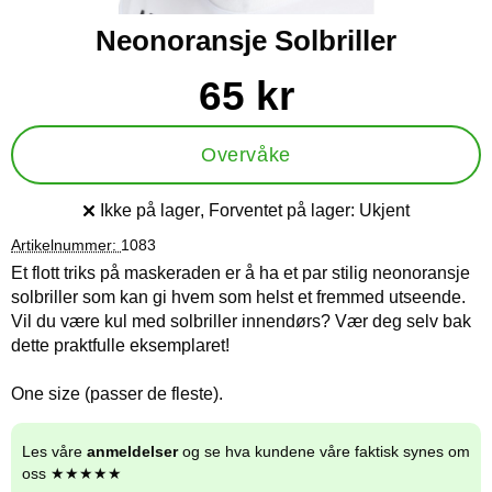
Neonoransje Solbriller
Handle dette produktet, Neonoransje Solbriller
pris
65 kr
Overvåke
Ikke på lager
, Forventet på lager:
Ukjent
Produkttilgjengelighet:
Artikelnummer:
1083
Et flott triks på maskeraden er å ha et par stilig neonoransje
solbriller som kan gi hvem som helst et fremmed utseende.
Vil du være kul med solbriller innendørs? Vær deg selv bak
dette praktfulle eksemplaret!
One size (passer de fleste).
Les våre
anmeldelser
og se hva kundene våre faktisk synes om
oss ★★★★★