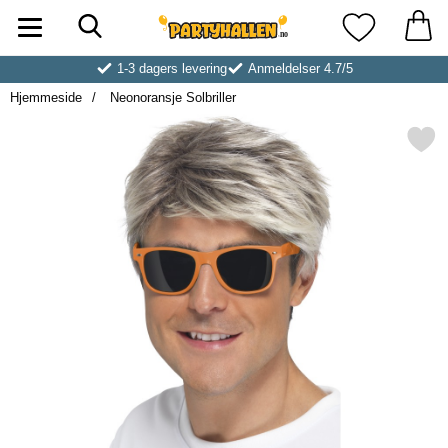
Søk
Startsiden for Partyhallen AB
Mine favoritt
1-3 dagers levering
Anmeldelser 4.7/5
Hjemmeside
Neonoransje Solbriller
Merk neonoransje Solbril