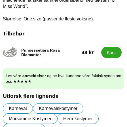
matchende hansker samt et ordensbånd med teksten "Mr
Miss World".
Størrelse: One size (passer de fleste voksne).
Tilbehør
Prinsessetiara Rosa
49 kr
Kjøp
Varenummer 16014
Diamanter
Les våre
anmeldelser
og se hva kundene våre faktisk synes om
oss ★★★★★
Utforsk flere lignende
Karneval
Karnevalskostymer
Morsomme Kostymer
Herrekostymer