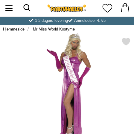
Søk
Startsiden for Partyhallen AB
Mine favoritt
1-3 dagers levering
Anmeldelser 4.7/5
Hjemmeside
Mr Miss World Kostyme
Merk mr Miss World Kost