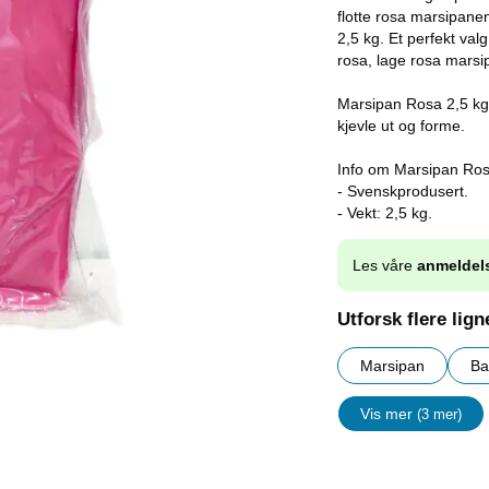
flotte rosa marsipane
2,5 kg. Et perfekt valg 
rosa, lage rosa marsi
Marsipan Rosa 2,5 kg 
kjevle ut og forme.
Info om Marsipan Ros
- Svenskprodusert.
- Vekt: 2,5 kg.
Les våre
anmeldel
Utforsk flere lig
Marsipan
Ba
Vis mer
(3 mer)
egenskape