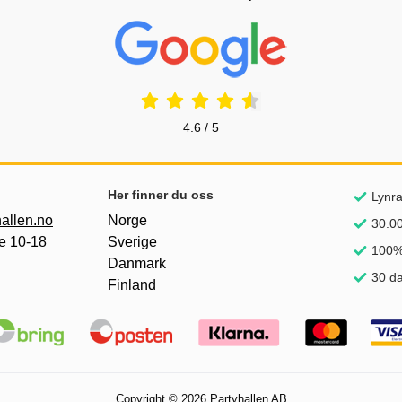
Prisjakt Vurdering: 4.6 Stjerne
4.6 / 5
nker
Her finner du oss
Lynra
allen.no
Norge
30.00
e 10-18
Sverige
100%
Danmark
30 da
Finland
Copyright © 2026 Partyhallen AB