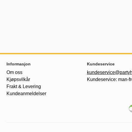
Footer-innhold Blandet informasjon og le
Informasjon
Kundeservice
Om oss
kundeservice@partyh
Kjøpsvilkår
Kundeservice: man-fr
Frakt & Levering
Kundeanmeldelser