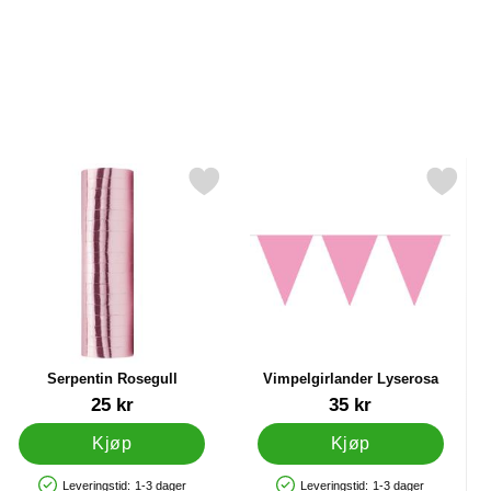
ervietter som favoritt
Merk serpentin Rosegull som favoritt
Merk vimpelgirlander Lyseros
Serpentin Rosegull
Vimpelgirlander Lyserosa
Varenummer 33070
Varenummer 9978
25 kr
35 kr
Kjøp
Kjøp
Leveringstid:
1-3 dager
Leveringstid:
1-3 dager