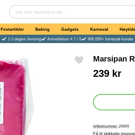
Søk
Søk etter festutstyret ditt
Festartikler
Baking
Gadgets
Karneval
Høytide
1-3 dagers levering
Anmeldelser 4.7 / 5
900.000+ fornøyde kunder
Marsipan R
Merk marsipan Rosa 2,5 kg som favoritt
Handle dette produkte
pris
239 kr
Artikelnummer:
26605
Få til skikkelig impo