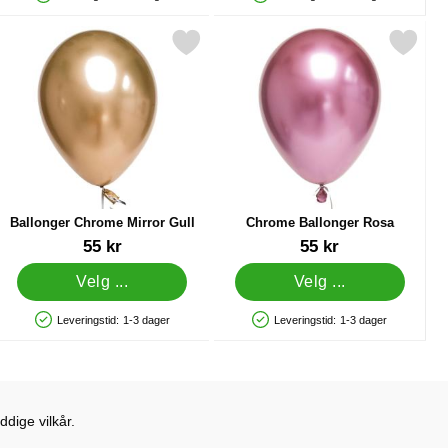
Produkttilgjengelighet: På lager
Produkttilgjengelighet: På lager
 Kopper som favoritt
Merk ballonger Chrome Mirror Gull som favoritt
Merk chrome Ballonger Rosa
Ballonger Chrome Mirror Gull
Chrome Ballonger Rosa
Varenummer 17888
Varenummer 17339
55 kr
55 kr
Velg ...
Velg ...
Leveringstid:
1-3 dager
Leveringstid:
1-3 dager
Produkttilgjengelighet: På lager
Produkttilgjengelighet: På lager
dige vilkår.