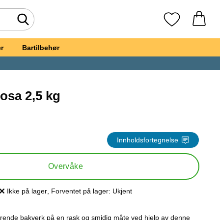
Søk
Mine favoritte
r
Bartilbehør
osa 2,5 kg
t, Marsipan Rosa 2,5 kg
Innholdsfortegnelse
Overvåke
Ikke på lager
, Forventet på lager:
Ukjent
Produkttilgjengelighet:
nerende bakverk på en rask og smidig måte ved hjelp av denne