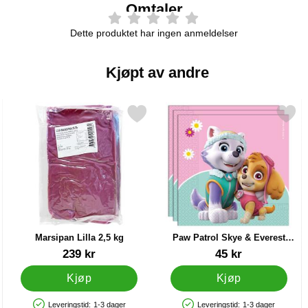
Omtaler
Dette produktet har ingen anmeldelser
Kjøpt av andre
 Rød som favoritt
Merk marsipan Lilla 2,5 kg som favoritt
Merk paw Patrol Skye & Everest S
Marsipan Lilla 2,5 kg
Paw Patrol Skye & Everest
Servietter
Varenummer 26608
Varenummer 20597
239 kr
45 kr
Kjøp
Kjøp
Leveringstid:
1-3 dager
Leveringstid:
1-3 dager