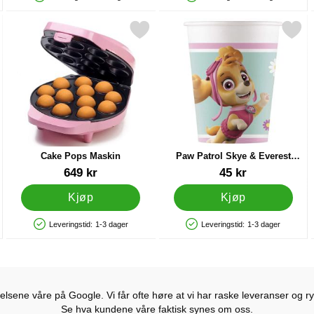
Produkttilgjengelighet: På lager
Produkttilgjengelighet: På lager
25 cm som favoritt
Merk cake Pops Maskin som favoritt
Merk paw Patrol Skye & Everest
Cake Pops Maskin
Paw Patrol Skye & Everest
Kopper
Varenummer 14935
Varenummer 20643
649 kr
45 kr
Kjøp
Kjøp
Leveringstid:
1-3 dager
Leveringstid:
1-3 dager
Produkttilgjengelighet: På lager
Produkttilgjengelighet: På lager
lsene våre på Google. Vi får ofte høre at vi har raske leveranser og ryd
Se hva kundene våre faktisk synes om oss.