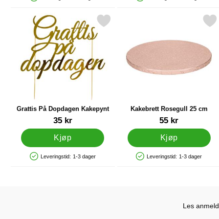
Produkttilgjengelighet: På lager
Produkttilgjengelighet: På lager
Merk grattis På Dopdagen Kakepynt som favoritt
Merk kakebrett Rosegull 
Grattis På Dopdagen Kakepynt
Kakebrett Rosegull 25 cm
Varenummer 41485
Varenummer 23928
35 kr
55 kr
Kjøp
Kjøp
Leveringstid:
1-3 dager
Leveringstid:
1-3 dager
Produkttilgjengelighet: På lager
Produkttilgjengelighet: På lager
Les anmelde