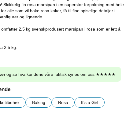
n! Skikkelig fin rosa marsipan i en superstor forpakning med hele
for alle som vil bake rosa kaker, få til fine spiselige detaljer i
panfigurer og lignende.
omfatter 2,5 kg svenskprodusert marsipan i rosa som er lett å
a 2,5 kg:
ser
og se hva kundene våre faktisk synes om oss ★★★★★
nende
ketilbehør
Baking
Rosa
It's a Girl
r