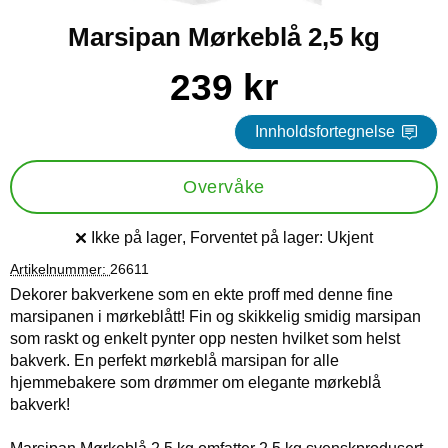
Marsipan Mørkeblå 2,5 kg
Handle dette produktet, Marsipan Mørkeblå 2,5 kg
pris
239 kr
Innholdsfortegnelse
Overvåke
Ikke på lager
, Forventet på lager:
Ukjent
Produkttilgjengelighet:
Artikelnummer:
26611
Dekorer bakverkene som en ekte proff med denne fine
marsipanen i mørkeblått! Fin og skikkelig smidig marsipan
som raskt og enkelt pynter opp nesten hvilket som helst
bakverk. En perfekt mørkeblå marsipan for alle
hjemmebakere som drømmer om elegante mørkeblå
bakverk!