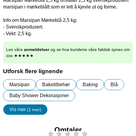
Marsipan Mørkeblå 2,5 kg omfatter 2,5 kg svenskprodusert
marsipan i mørkeblått som er lett å kjevle ut og forme.
Info om Marsipan Mørkeblå 2,5 kg:
- Svenskprodusert.
- Vekt: 2,5 kg.
Les våre
anmeldelser
og se hva kundene våre faktisk synes om
oss ★★★★★
Utforsk flere lignende
Marsipan
Baketilbehør
Baking
Blå
Baby Shower Dekorasjoner
Vis mer
(1 mer)
egenskaper
Omtaler