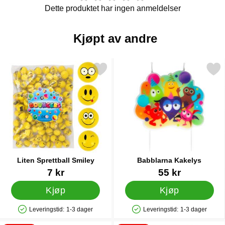
Dette produktet har ingen anmeldelser
Kjøpt av andre
Merk liten Sprettball Smiley som favoritt
Merk babblarna Kakely
Liten Sprettball Smiley
Babblarna Kakelys
Varenummer 14443
Varenummer 45344
7 kr
55 kr
Kjøp
Kjøp
Leveringstid:
1-3 dager
Leveringstid:
1-3 dager
Produkttilgjengelighet: På lager
Produkttilgjengelighet: På lager