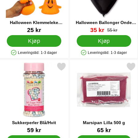
Halloween Klemmeleke
Halloween Ballonger Onde
Spøkelse
Gresskar 10-pakning
Varenummer 89274
Varenummer 12076
ny pris
25 kr
35 kr
gammel pris
55 kr
Kjøp
Kjøp
Leveringstid:
1-3 dager
Leveringstid:
1-3 dager
Produkttilgjengelighet: På lager
Produkttilgjengelighet: På lager
Merk sukkerperler Blå/Hvit som favoritt
Merk marsipan Lilla 50
Sukkerperler Blå/Hvit
Marsipan Lilla 500 g
Varenummer 16736
Varenummer 26590
59 kr
65 kr