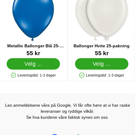
Metallic Ballonger Blå 25-
Ballonger Hvite 25-pakning
pakning
Varenummer 10497
Varenummer 5007
55 kr
55 kr
Velg ...
Velg ...
Leveringstid:
1-3 dager
Leveringstid:
1-3 dager
Produkttilgjengelighet: På lager
Produkttilgjengelighet: På lager
Les anmeldelsene våre på Google. Vi får ofte høre at vi har raske
leveranser og ryddige vilkår.
Se hva kundene våre faktisk synes om oss.