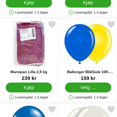
Kjøp
Kjøp
Leveringstid:
1-3 dager
Leveringstid:
1-3 dager
Produkttilgjengelighet: På lager
Produkttilgjengelighet: På lager
Merk marsipan Lilla 2,5 kg som favoritt
Merk ballonger Blå/Gule 100
Marsipan Lilla 2,5 kg
Ballonger Blå/Gule 100-
pakning
Varenummer 26608
Varenummer 10455
239 kr
159 kr
Kjøp
Velg ...
Leveringstid:
1-3 dager
Leveringstid:
1-3 dager
Produkttilgjengelighet: På lager
Produkttilgjengelighet: På lager
Merk metallic Ballonger Blå 25-pakning som favoritt
Merk ballonger Hvite 25-p