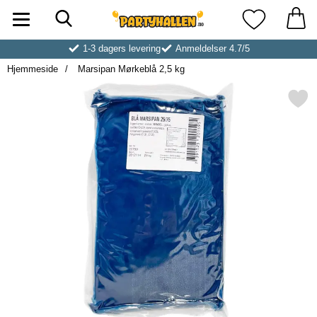
Søk
Startsiden for Partyhallen AB
Mine favoritt
1-3 dagers levering
Anmeldelser 4.7/5
Hjemmeside
Marsipan Mørkeblå 2,5 kg
Merk marsipan Mørkeblå 2,