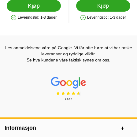
Kjøp
Kjøp
Leveringstid:
1-3 dager
Leveringstid:
1-3 dager
Produkttilgjengelighet: På lager
Produkttilgjengelighet: På lager
Les anmeldelsene våre på Google. Vi får ofte høre at vi har raske
leveranser og ryddige vilkår.
Se hva kundene våre faktisk synes om oss.
Prisjakt Vurdering: 4.6 Stjerne
4.6 / 5
Footer-innhold Blandet informasjon og le
Informasjon