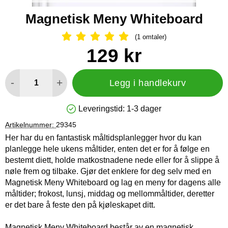
Magnetisk Meny Whiteboard
(1 omtaler)
Vurdering: 5 Stjerne, Gå til alle omtal
Handle dette produktet, Magnetisk Meny Whiteboard
pris
129 kr
antall
-
+
Legg i handlekurv
Leveringstid:
1-3 dager
Produkttilgjengelighet: På lager
Artikelnummer:
29345
Her har du en fantastisk måltidsplanlegger hvor du kan
planlegge hele ukens måltider, enten det er for å følge en
bestemt diett, holde matkostnadene nede eller for å slippe å
nøle frem og tilbake. Gjør det enklere for deg selv med en
Magnetisk Meny Whiteboard og lag en meny for dagens alle
måltider; frokost, lunsj, middag og mellommåltider, deretter
er det bare å feste den på kjøleskapet ditt.
Magnetisk Meny Whiteboard består av en magnetisk