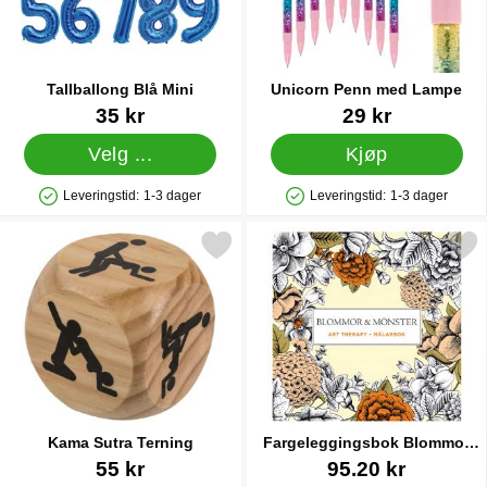
Tallballong Blå Mini
Unicorn Penn med Lampe
Varenummer 10986
Varenummer 23611
35 kr
29 kr
Velg ...
Kjøp
Leveringstid:
1-3 dager
Leveringstid:
1-3 dager
Produkttilgjengelighet: På lager
Produkttilgjengelighet: På lager
Merk kama Sutra Terning som favoritt
Merk fargeleggingsbok Blommor och M
Kama Sutra Terning
Fargeleggingsbok Blommor
och Mönster for Voksne
Varenummer 30219
Varenummer 31304
55 kr
95.20 kr