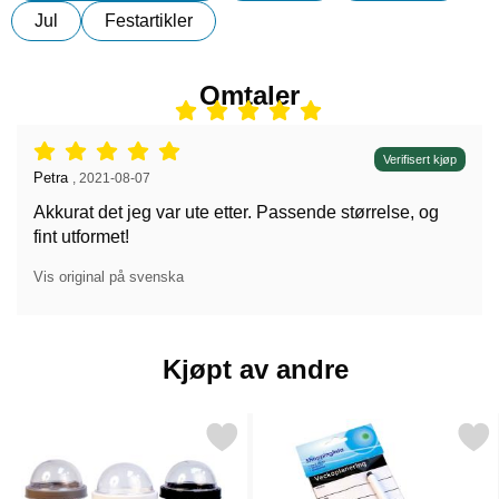
Jul
Festartikler
Omtaler
Vurdering: 5 stjerne av 5,
Verifisert kjøp
Anmeldelse av:
Petra
,
2021-08-07
Akkurat det jeg var ute etter. Passende størrelse, og
fint utformet!
Vis original på svenska
Kjøpt av andre
Merk yoghurtkrus med Skje som favoritt
Merk magnetisk Ukeplanlegge