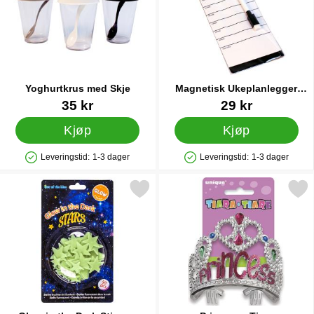
Yoghurtkrus med Skje
Magnetisk Ukeplanlegger
Liten
Varenummer 44975
Varenummer 41258
35 kr
29 kr
Kjøp
Kjøp
Leveringstid:
1-3 dager
Leveringstid:
1-3 dager
Produkttilgjengelighet: På lager
Produkttilgjengelighet: På lager
Merk glow in the Dark Stjerner som favoritt
Merk prinsesse Tiara