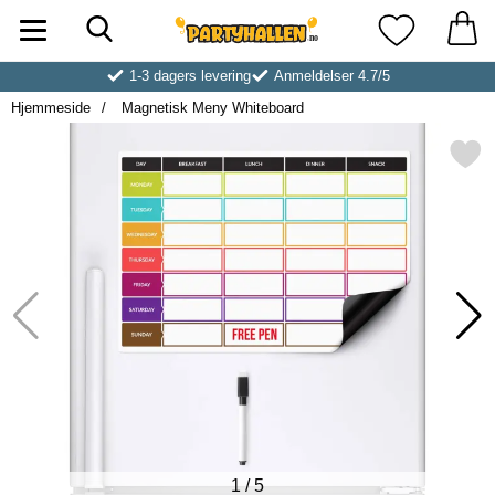
Søk
Startsiden for Partyhallen AB
Mine favoritt
1-3 dagers levering
Anmeldelser 4.7/5
Hjemmeside
Magnetisk Meny Whiteboard
Merk magnetisk Meny White
1
/
5