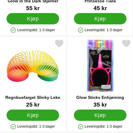
Glow in the Dark Stjerner
Prinsesse Tiara
Varenummer 23707
Varenummer 5702
55 kr
45 kr
Kjøp
Kjøp
Leveringstid:
1-3 dager
Leveringstid:
1-3 dager
Produkttilgjengelighet: På lager
Produkttilgjengelighet: På lager
Merk regnbuefarget Slinky Leke som favoritt
Merk glow Sticks Enhjør
Regnbuefarget Slinky Leke
Glow Sticks Enhjørning
Varenummer 26085
Varenummer 25524
25 kr
35 kr
Kjøp
Kjøp
Leveringstid:
1-3 dager
Leveringstid:
1-3 dager
Produkttilgjengelighet: På lager
Produkttilgjengelighet: På lager