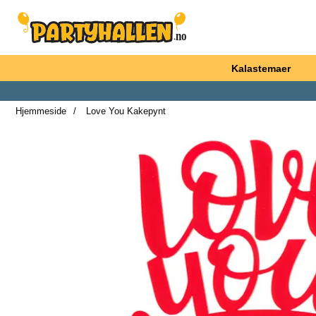
Startsiden for Partyhallen AB
Kalastemaer
Hjemmeside
Love You Kakepynt