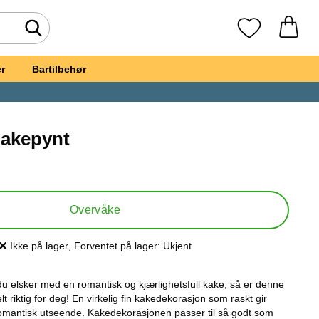
Søk
Mine favoritte
r
Bartilbehør
Kakepynt
et, Love You Kakepynt
Overvåke
Ikke på lager
, Forventet på lager:
Ukjent
Produkttilgjengelighet:
du elsker med en romantisk og kjærlighetsfull kake, så er denne
 riktig for deg! En virkelig fin kakedekorasjon som raskt gir
 romantisk utseende. Kakedekorasjonen passer til så godt som