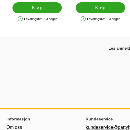
Kjøp
Kjøp
Leveringstid:
1-3 dager
Leveringstid:
1-3 dager
Produkttilgjengelighet: På lager
Produkttilgjengelighet: På lager
Les anmelde
Footer-innhold Blandet informasjon og le
Informasjon
Kundeservice
Om oss
kundeservice@partyh