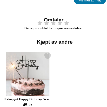
Vis mer
(1 mer)
egenskape
Omtaler
Dette produktet har ingen anmeldelser
Kjøpt av andre
5-pakning som favoritt
Merk kakepynt Happy Birthday Svart som favoritt
Kakepynt Happy Birthday Svart
Varenummer 41129
45 kr