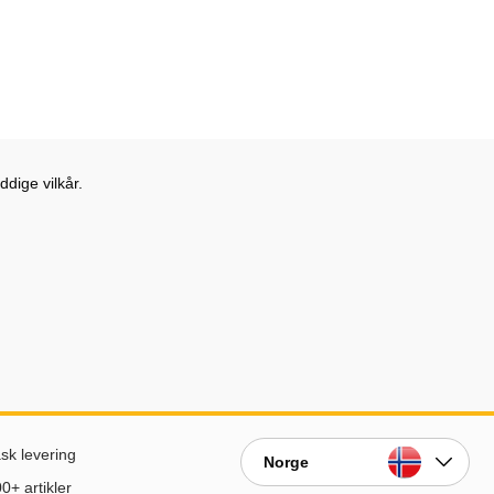
dige vilkår.
sk levering
Norge
0+ artikler