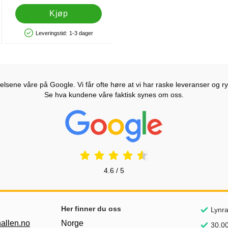
Kjøp
Leveringstid:
1-3 dager
Produkttilgjengelighet: På lager
lsene våre på Google. Vi får ofte høre at vi har raske leveranser og ryd
Se hva kundene våre faktisk synes om oss.
Prisjakt Vurdering: 4.6 Stjerne
4.6 / 5
nker
Her finner du oss
Lynra
allen.no
Norge
30.00