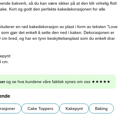
gnende bakverk, så du kan være sikker på at den blir virkelig flott
kake. Kort og godt den perfekte kakedekorasjonen for alle
luderer en rød kakedekorasjon av plast i form av teksten "Love
 som gjør det enkelt å sette den ned i kaken. Dekorasjonen er
 cm bred, og har en tynn beskyttelsesplast som du enkelt drar
epynt:
B cm.
ser
og se hva kundene våre faktisk synes om oss ★★★★★
nende
rasjoner
Cake Toppers
Kakepynt
Baking