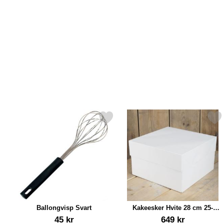
Merk ballongvisp Svart som favoritt
Merk kakeesker Hvite 28 cm 2
Ballongvisp Svart
Kakeesker Hvite 28 cm 25-
pakning
Varenummer 84872
Varenummer 17364
45 kr
649 kr