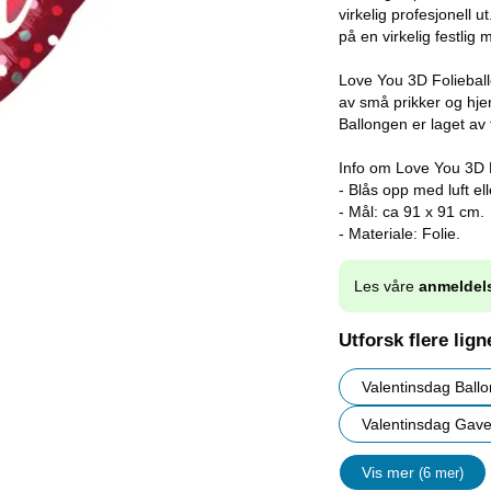
virkelig profesjonell u
på en virkelig festlig 
Love You 3D Folieballo
av små prikker og hjer
Ballongen er laget av f
Info om Love You 3D F
- Blås opp med luft el
- Mål: ca 91 x 91 cm.
- Materiale: Folie.
Les våre
anmeldel
Utforsk flere lig
Valentinsdag Ball
Valentinsdag Gave
Vis mer
(6 mer)
egenskape