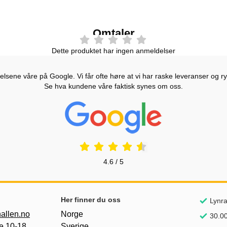
Omtaler
Dette produktet har ingen anmeldelser
lsene våre på Google. Vi får ofte høre at vi har raske leveranser og ryd
Se hva kundene våre faktisk synes om oss.
Prisjakt Vurdering: 4.6 Stjerne
4.6 / 5
nker
Her finner du oss
Lynra
allen.no
Norge
30.00
e 10-18
Sverige