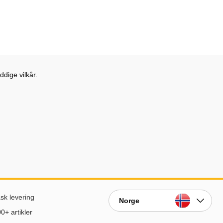
dige vilkår.
sk levering
Norge
0+ artikler