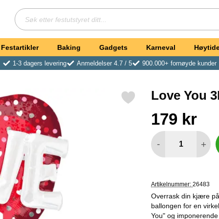
Søk
Søk etter festutstyret ditt
Festartikler
Baking
Gadgets
Karneval
Høytide
1-3 dagers levering
Anmeldelser 4.7 / 5
900.000+ fornøyde kunder
Love You 3
Merk love You 3D Folieballong som favoritt
Handle dette produkte
pris
179 kr
antall
-
+
Artikelnummer:
26483
Overrask din kjære p
ballongen for en virke
You" og imponerende 3D