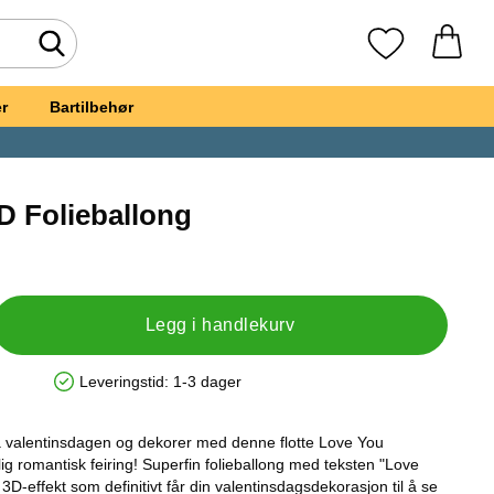
Søk
Mine favoritte
r
Bartilbehør
D Folieballong
t, Love You 3D Folieballong
Legg i handlekurv
Leveringstid:
1-3 dager
Produkttilgjengelighet: På lager
å valentinsdagen og dekorer med denne flotte Love You
lig romantisk feiring! Superfin folieballong med teksten "Love
-effekt som definitivt får din valentinsdagsdekorasjon til å se