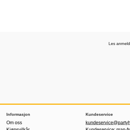
Les anmelde
Footer-innhold Blandet informasjon og le
Informasjon
Kundeservice
Om oss
kundeservice@partyh
Kjøpsvilkår
Kundeservice: man-fr