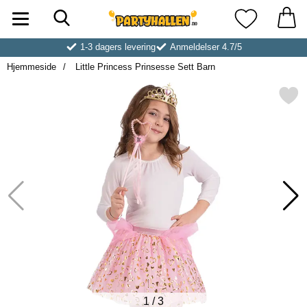
Søk
Startsiden for Partyhallen AB
Mine favoritt
1-3 dagers levering
Anmeldelser 4.7/5
Hjemmeside
Little Princess Prinsesse Sett Barn
Merk little Princess Prinsesse
1
/
3