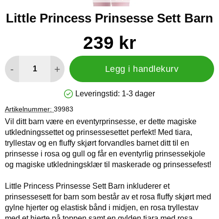
Little Princess Prinsesse Sett Barn
Handle dette produktet, Little Princess Prinsesse Sett Barn
pris
239 kr
antall
-
+
Legg i handlekurv
Leveringstid:
1-3 dager
Produkttilgjengelighet: På lager
Artikelnummer:
39983
Vil ditt barn være en eventyrprinsesse, er dette magiske
utkledningssettet og prinsessesettet perfekt! Med tiara,
tryllestav og en fluffy skjørt forvandles barnet ditt til en
prinsesse i rosa og gull og får en eventyrlig prinsessekjole
og magiske utkledningsklær til maskerade og prinsessefest!
Little Princess Prinsesse Sett Barn inkluderer et
prinsessesett for barn som består av et rosa fluffy skjørt med
gylne hjerter og elastisk bånd i midjen, en rosa tryllestav
med et hjerte på toppen samt en gylden tiara med rosa