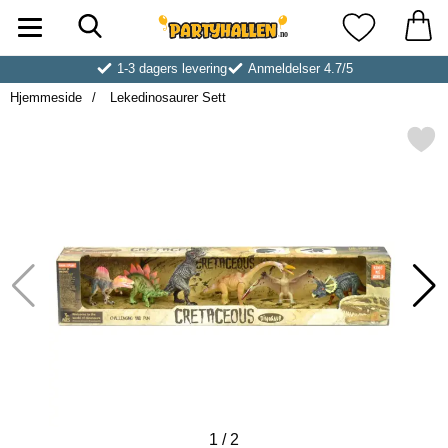
Søk
Startsiden for Partyhallen AB
Mine favoritt
1-3 dagers levering
Anmeldelser 4.7/5
Hjemmeside
Lekedinosaurer Sett
Merk lekedinosaurer Se
1
/
2