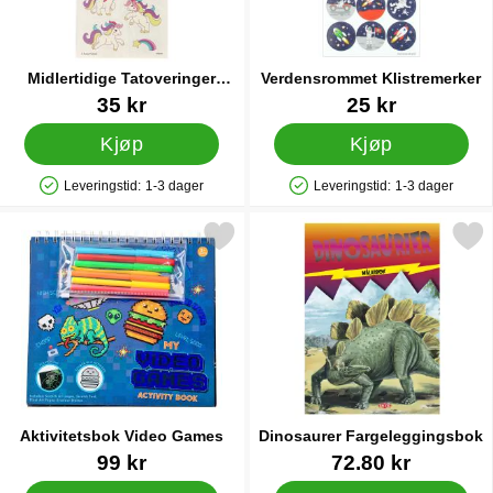
Midlertidige Tatoveringer
Verdensrommet Klistremerker
Enhjørninger
Varenummer 26264
Varenummer 40272
35 kr
25 kr
Kjøp
Kjøp
Leveringstid:
1-3 dager
Leveringstid:
1-3 dager
Produkttilgjengelighet: På lager
Produkttilgjengelighet: På lager
Merk aktivitetsbok Video Games som favoritt
Merk dinosaurer Fargeleggi
Aktivitetsbok Video Games
Dinosaurer Fargeleggingsbok
Varenummer 31419
Varenummer 26700
99 kr
72.80 kr