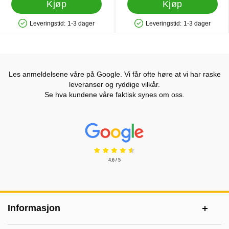
Kjøp
Kjøp
Leveringstid:
1-3 dager
Leveringstid:
1-3 dager
Produkttilgjengelighet: På lager
Produkttilgjengelighet: På lager
Les anmeldelsene våre på Google. Vi får ofte høre at vi har raske
leveranser og ryddige vilkår.
Se hva kundene våre faktisk synes om oss.
Prisjakt Vurdering: 4.6 Stjerne
4.6 / 5
Footer-innhold Blandet informasjon og le
Informasjon