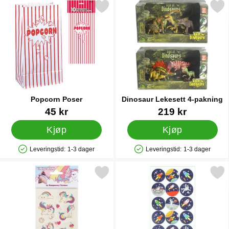
Merk popcorn Poser som favoritt
Merk dinosaur Lekesett 4-p
Popcorn Poser
Dinosaur Lekesett 4-pakning
Varenummer 5647
Varenummer 44555
45 kr
219 kr
Kjøp
Kjøp
Leveringstid:
1-3 dager
Leveringstid:
1-3 dager
Produkttilgjengelighet: På lager
Produkttilgjengelighet: På lager
Merk midlertidige Tatoveringer Enhjørninger som favoritt
Merk verdensrommet Klistre