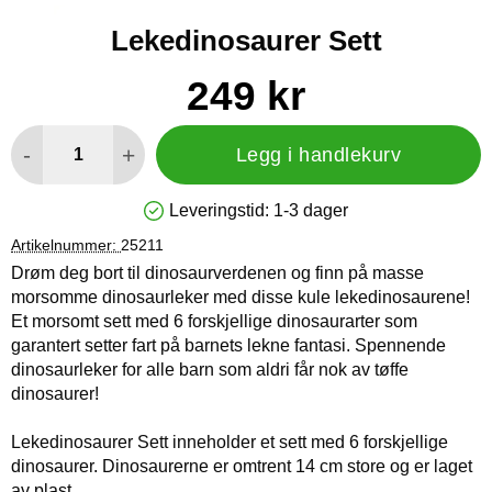
Lekedinosaurer Sett
Handle dette produktet, Lekedinosaurer Sett
pris
249 kr
antall
-
+
Legg i handlekurv
Leveringstid:
1-3 dager
Produkttilgjengelighet: På lager
Artikelnummer:
25211
Drøm deg bort til dinosaurverdenen og finn på masse
morsomme dinosaurleker med disse kule lekedinosaurene!
Et morsomt sett med 6 forskjellige dinosaurarter som
garantert setter fart på barnets lekne fantasi. Spennende
dinosaurleker for alle barn som aldri får nok av tøffe
dinosaurer!
Lekedinosaurer Sett inneholder et sett med 6 forskjellige
dinosaurer. Dinosaurerne er omtrent 14 cm store og er laget
av plast.