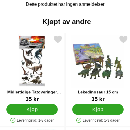
Dette produktet har ingen anmeldelser
Kjøpt av andre
erk midlertidige Tatoveringer Jurassic World som favoritt
Merk lekedinosaur 15 
Midlertidige Tatoveringer
Lekedinosaur 15 cm
Jurassic World
Varenummer 26263
Varenummer 37543
35 kr
35 kr
Kjøp
Kjøp
Leveringstid:
1-3 dager
Leveringstid:
1-3 dager
Produkttilgjengelighet: På lager
Produkttilgjengelighet: På lager