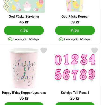
God Påske Servietter
God Påske Kopper
Varenummer 21315
Varenummer 21314
45 kr
39 kr
Kjøp
Kjøp
Leveringstid:
1-3 dager
Leveringstid:
1-3 dager
Produkttilgjengelighet: På lager
Produkttilgjengelighet: På lager
fer 6-pakning som favoritt
Merk happy B'day Kopper Lyserosa som favoritt
Merk kakelys Tall Rosa 1 s
Happy B'day Kopper Lyserosa
Kakelys Tall Rosa 1
Varenummer 21159
Varenummer 33055
35 kr
25 kr