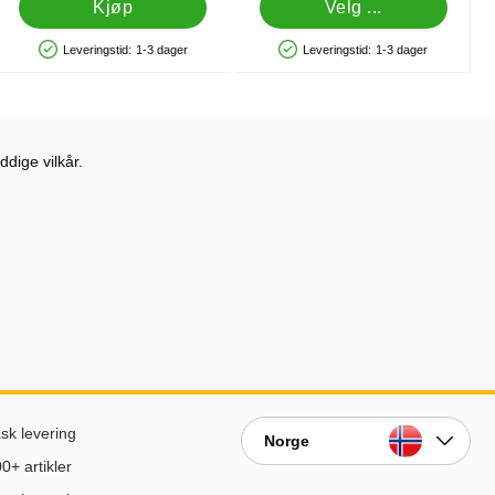
Kjøp
Velg ...
Leveringstid:
1-3 dager
Leveringstid:
1-3 dager
Produkttilgjengelighet: På lager
Produkttilgjengelighet: På lager
dige vilkår.
sk levering
Norge
0+ artikler