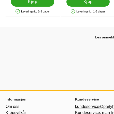
Kjøp
Kjøp
Leveringstid:
1-3 dager
Leveringstid:
1-3 dager
Produkttilgjengelighet: På lager
Produkttilgjengelighet: På lager
Les anmelde
Footer-innhold Blandet informasjon og le
Informasjon
Kundeservice
Om oss
kundeservice@partyh
Kjøpsvilkår
Kundeservice: man-fr