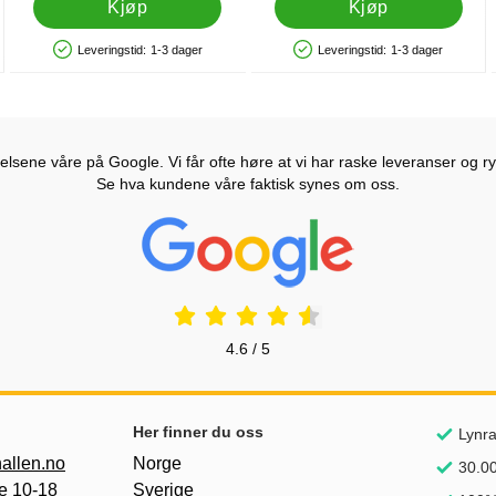
Kjøp
Kjøp
Leveringstid:
1-3 dager
Leveringstid:
1-3 dager
Produkttilgjengelighet: På lager
Produkttilgjengelighet: På lager
lsene våre på Google. Vi får ofte høre at vi har raske leveranser og ryd
Se hva kundene våre faktisk synes om oss.
Prisjakt Vurdering: 4.6 Stjerne
4.6 / 5
nker
Her finner du oss
Lynra
allen.no
Norge
30.00
e 10-18
Sverige