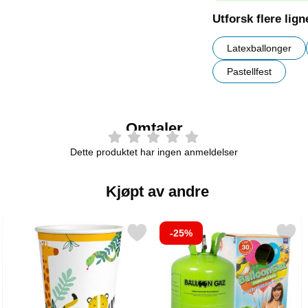
Utforsk flere lig
Latexballonger
Pastellfest
Omtaler
Dette produktet har ingen anmeldelser
Kjøpt av andre
-25%
nger som favoritt
Merk pappkopper Get Wild som favoritt
Merk helium på Flaske Mellomstor til 30 B