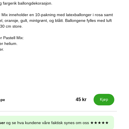
ig fargerik ballongdekorasjon.
l Mix inneholder en 10-pakning med latexballonger i rosa samt
l, oransje, gult, mintgrønt, og blått. Ballongene fylles med luft
a 30 cm store.
r Pastell Mix:
ler helium.
er.
45 kr
mpe
Kjøp
ser
og se hva kundene våre faktisk synes om oss ★★★★★