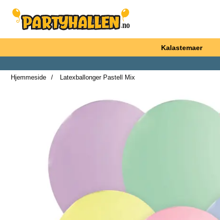
Startsiden for Partyhallen AB
Kalastemaer
Hjemmeside
Latexballonger Pastell Mix