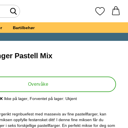
Søk
Mine favoritte
r
Bartilbehør
ger Pastell Mix
t, Latexballonger Pastell Mix
Overvåke
Ikke på lager
, Forventet på lager:
Ukjent
Produkttilgjengelighet:
erikt regnbuefest med massevis av fine pastellfarger, kan
iksen oppfylle festønsket ditt! I denne fine miksen får du
er i seks forskjellige pastellfarger. En perfekt mikse for deg som