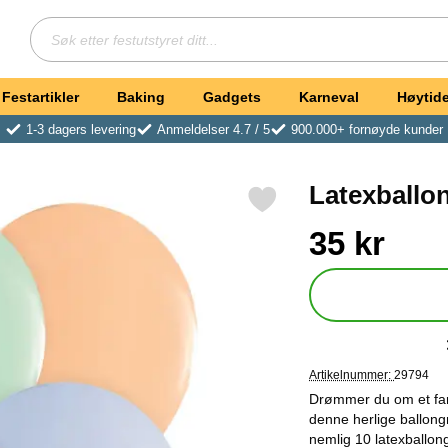
Søk
Søk etter festutstyret ditt
Festartikler
Baking
Gadgets
Karneval
Høytide
1-3 dagers levering
Anmeldelser 4.7 / 5
900.000+ fornøyde kunder
Latexballon
Merk latexballonger Pastell Mix som favoritt
Handle dette produkte
pris
35 kr
Artikelnummer:
29794
Drømmer du om et farg
denne herlige ballongm
nemlig 10 latexballong