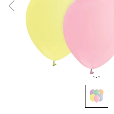
1
/
3