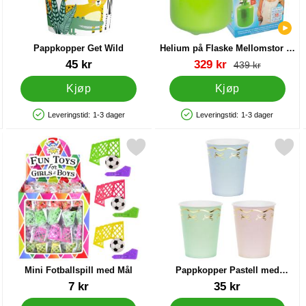
Pappkopper Get Wild
Helium på Flaske Mellomstor til
30 Ballonger (20-25 cm)
Varenummer 29640
Varenummer 13479
ny pris
45 kr
329 kr
gammel pris
439 kr
Kjøp
Kjøp
Leveringstid:
1-3 dager
Leveringstid:
1-3 dager
Produkttilgjengelighet: På lager
Produkttilgjengelighet: På lager
akning som favoritt
Merk mini Fotballspill med Mål som favoritt
Merk pappkopper Pastell med Gullsløy
Mini Fotballspill med Mål
Pappkopper Pastell med
Gullsløyfer 6-pakning
Varenummer 14444
Varenummer 87848
7 kr
35 kr