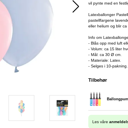
vil pynte med en festl
Latexballonger Pastel
pastellfargene lavende
eller helium og blir c
Info om Latexballonge
- Blås opp med luft el
- Volum: ca 15 liter hv
- Mål: ca 30 Ø cm.
- Materiale: Latex.
- Selges i 10-pakning.
Tilbehør
Ballongpu
Varenummer 9838
Les våre
anmeldel