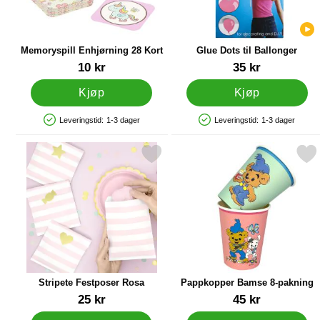
Memoryspill Enhjørning 28 Kort
Glue Dots til Ballonger
Varenummer 86985
Varenummer 22428
10 kr
35 kr
Kjøp
Kjøp
Leveringstid:
1-3 dager
Leveringstid:
1-3 dager
Produkttilgjengelighet: På lager
Produkttilgjengelighet: På lager
Merk stripete Festposer Rosa som favoritt
Merk pappkopper Bamse 8-p
Stripete Festposer Rosa
Pappkopper Bamse 8-pakning
Varenummer 25930
Varenummer 88070
25 kr
45 kr