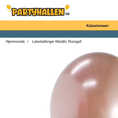
Startsiden for Partyhallen AB
Kalastemaer
Hjemmeside
Latexballonger Metallic Rosegull