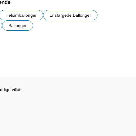
nende
Heliumballonger
Ensfargede Ballonger
Ballonger
r
dige vilkår.