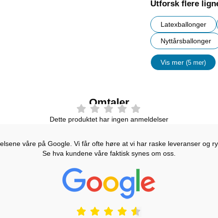
Utforsk flere lig
Latexballonger
Nyttårsballonger
Vis mer
(5 mer)
egenskape
Omtaler
Dette produktet har ingen anmeldelser
lsene våre på Google. Vi får ofte høre at vi har raske leveranser og ryd
Se hva kundene våre faktisk synes om oss.
Prisjakt Vurdering: 4.6 Stjerne