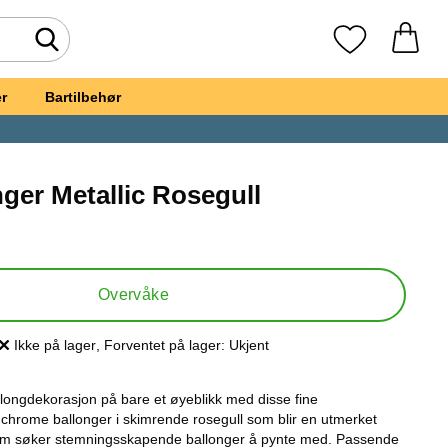
Søk
Mine favoritte
r
Bartilbehør
ger Metallic Rosegull
t, Latexballonger Metallic Rosegull
Overvåke
Ikke på lager
, Forventet på lager:
Ukjent
Produkttilgjengelighet:
llongdekorasjon på bare et øyeblikk med disse fine
 chrome ballonger i skimrende rosegull som blir en utmerket
om søker stemningsskapende ballonger å pynte med. Passende