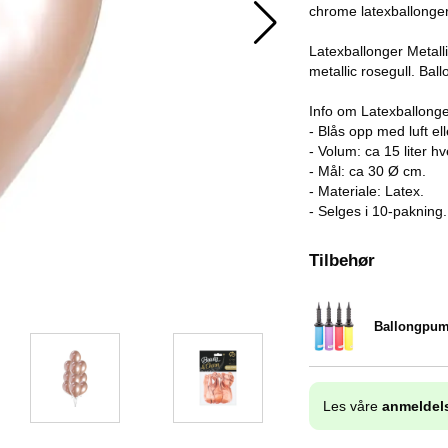
chrome latexballonger t
Latexballonger Metall
metallic rosegull. Ball
Info om Latexballonge
- Blås opp med luft el
- Volum: ca 15 liter hv
- Mål: ca 30 Ø cm.
- Materiale: Latex.
- Selges i 10-pakning.
Tilbehør
Ballongpu
Varenummer 9838
Les våre
anmeldel