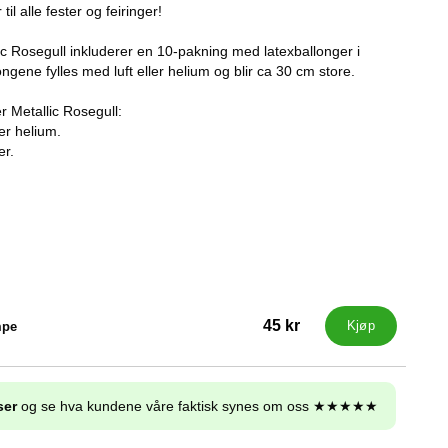
il alle fester og feiringer!
ic Rosegull inkluderer en 10-pakning med latexballonger i
ongene fylles med luft eller helium og blir ca 30 cm store.
r Metallic Rosegull:
ler helium.
er.
45 kr
mpe
Kjøp
ser
og se hva kundene våre faktisk synes om oss ★★★★★