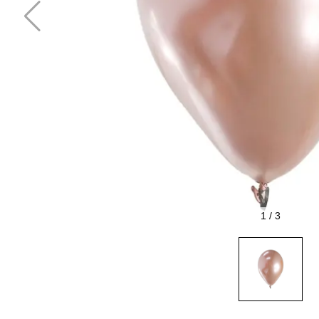
1
/
3