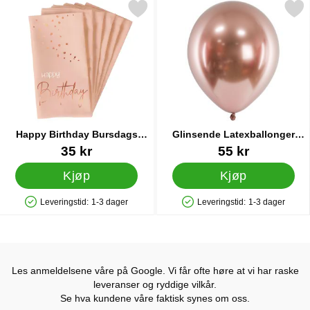
k happy Birthday Bursdags Servietter Lyserosa som favoritt
Merk glinsende Latexballonger
Happy Birthday Bursdags
Glinsende Latexballonger
Servietter Lyserosa
Rosegull
Varenummer 25883
Varenummer 36633
35 kr
55 kr
Kjøp
Kjøp
Leveringstid:
1-3 dager
Leveringstid:
1-3 dager
Produkttilgjengelighet: På lager
Produkttilgjengelighet: På lager
Les anmeldelsene våre på Google. Vi får ofte høre at vi har raske
leveranser og ryddige vilkår.
Se hva kundene våre faktisk synes om oss.