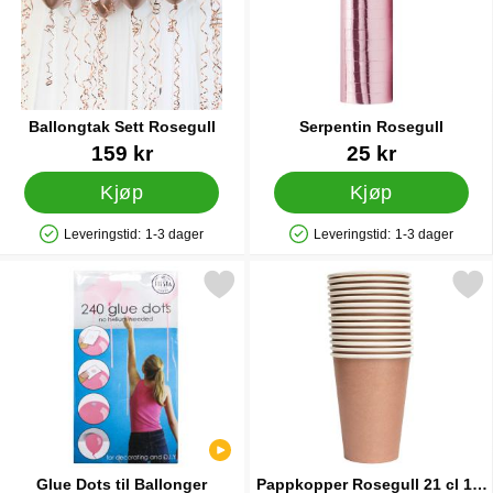
Ballongtak Sett Rosegull
Serpentin Rosegull
Varenummer 25716
Varenummer 33070
159 kr
25 kr
Kjøp
Kjøp
Leveringstid:
1-3 dager
Leveringstid:
1-3 dager
Produkttilgjengelighet: På lager
Produkttilgjengelighet: På lager
Merk glue Dots til Ballonger som favoritt
Merk pappkopper Rosegull 21 cl
Glue Dots til Ballonger
Pappkopper Rosegull 21 cl 14-