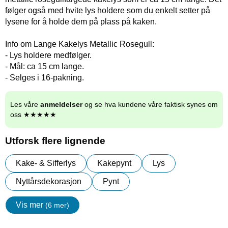
følger også med hvite lys holdere som du enkelt setter på
lysene for å holde dem på plass på kaken.
Info om Lange Kakelys Metallic Rosegull:
- Lys holdere medfølger.
- Mål: ca 15 cm lange.
- Selges i 16-pakning.
Les våre
anmeldelser
og se hva kundene våre faktisk synes om
oss ★★★★★
Utforsk flere lignende
Kake- & Sifferlys
Kakepynt
Lys
Nyttårsdekorasjon
Pynt
Vis mer
(6 mer)
egenskaper