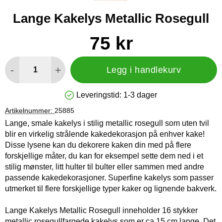
Lange Kakelys Metallic Rosegull
Handle dette produktet, Lange Kakelys Metallic Rosegull
pris
75 kr
antall
-
+
Legg i handlekurv
Leveringstid:
1-3 dager
Produkttilgjengelighet: På lager
Artikelnummer:
25885
Lange, smale kakelys i stilig metallic rosegull som uten tvil
blir en virkelig strålende kakedekorasjon på enhver kake!
Disse lysene kan du dekorere kaken din med på flere
forskjellige måter, du kan for eksempel sette dem ned i et
stilig mønster, litt hulter til bulter eller sammen med andre
passende kakedekorasjoner. Superfine kakelys som passer
utmerket til flere forskjellige typer kaker og lignende bakverk.
Lange Kakelys Metallic Rosegull inneholder 16 stykker
metallic rosegullfargede kakelys som er ca 15 cm lange. Det