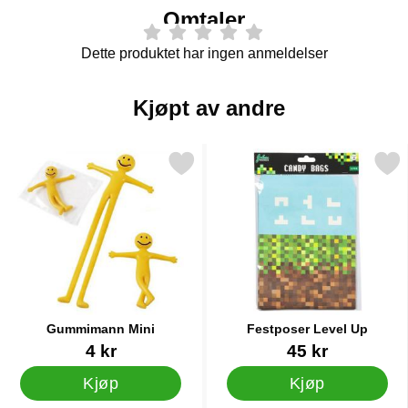
Omtaler
Dette produktet har ingen anmeldelser
Kjøpt av andre
Merk gummimann Mini som favoritt
Merk festposer Level 
Gummimann Mini
Festposer Level Up
Varenummer 12483
Varenummer 38258
4 kr
45 kr
Kjøp
Kjøp