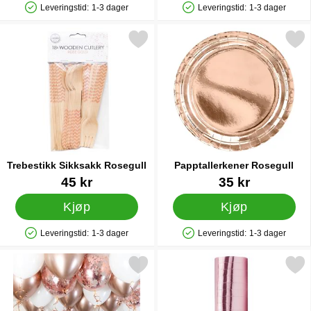
Leveringstid:
1-3 dager
Leveringstid:
1-3 dager
Produkttilgjengelighet: På lager
Produkttilgjengelighet: På lager
Merk trebestikk Sikksakk Rosegull som favoritt
Merk papptallerkener Ros
Trebestikk Sikksakk Rosegull
Papptallerkener Rosegull
Varenummer 40999
Varenummer 33013
45 kr
35 kr
Kjøp
Kjøp
Leveringstid:
1-3 dager
Leveringstid:
1-3 dager
Produkttilgjengelighet: På lager
Produkttilgjengelighet: På lager
Merk ballongtak Sett Rosegull som favoritt
Merk serpentin Rosegu