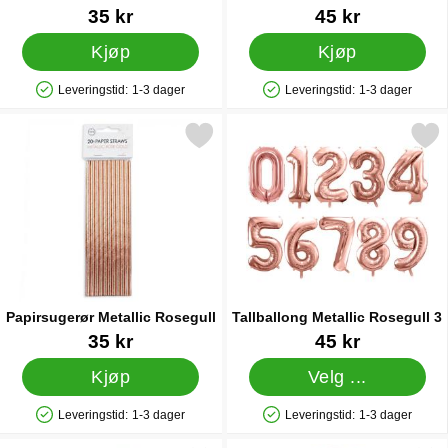
pakning
Varenummer 22428
Varenummer 83150
35 kr
45 kr
Kjøp
Kjøp
Leveringstid:
1-3 dager
Leveringstid:
1-3 dager
Produkttilgjengelighet: På lager
Produkttilgjengelighet: På lager
Merk papirsugerør Metallic Rosegull som favoritt
Merk tallballong Metallic Ro
Papirsugerør Metallic Rosegull
Tallballong Metallic Rosegull 3
Varenummer 22456
Varenummer 41785
35 kr
45 kr
Kjøp
Velg ...
Leveringstid:
1-3 dager
Leveringstid:
1-3 dager
Produkttilgjengelighet: På lager
Produkttilgjengelighet: På lager