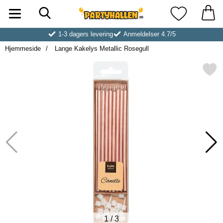
Søk
Startsiden for Partyhallen AB
Mine favoritt
1-3 dagers levering
Anmeldelser 4.7/5
Hjemmeside
Lange Kakelys Metallic Rosegull
Merk lange Kakelys Metallic 
1
/
3