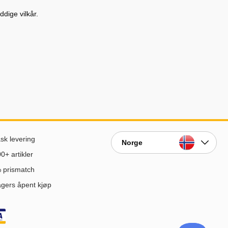
dige vilkår.
sk levering
Norge
0+ artikler
 prismatch
gers åpent kjøp