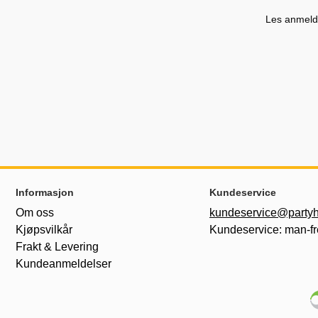
Les anmelde
Footer-innhold Blandet informasjon og le
Informasjon
Kundeservice
Om oss
kundeservice@partyh
Kjøpsvilkår
Kundeservice: man-fr
Frakt & Levering
Kundeanmeldelser