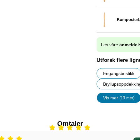
Komposterba
Varenummer 29077
Les våre
anmeldel
Utforsk flere lig
Engangsbestikk
Bryllupsoppdekkin
Vis mer
(13 mer)
egenskape
Omtaler