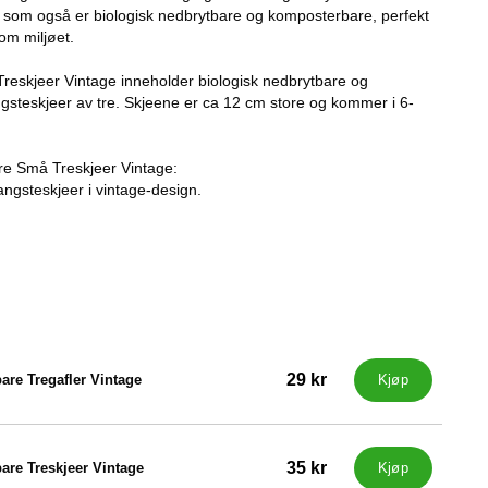
ikk som også er biologisk nedbrytbare og komposterbare, perfekt
om miljøet.
eskjeer Vintage inneholder biologisk nedbrytbare og
steskjeer av tre. Skjeene er ca 12 cm store og kommer i 6-
e Små Treskjeer Vintage:
gsteskjeer i vintage-design.
29 kr
re Tregafler Vintage
Kjøp
35 kr
re Treskjeer Vintage
Kjøp