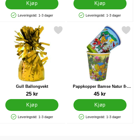
Kjøp
Kjøp
Leveringstid:
1-3 dager
Leveringstid:
1-3 dager
Produkttilgjengelighet: På lager
Produkttilgjengelighet: På lager
18 cm 8-pakning som favoritt
Merk gull Ballongvekt som favoritt
Merk pappkopper Bamse Natur 8-p
Gull Ballongvekt
Pappkopper Bamse Natur 8-
pakning
Varenummer 11524
Varenummer 88069
25 kr
45 kr
Kjøp
Kjøp
Leveringstid:
1-3 dager
Leveringstid:
1-3 dager
Produkttilgjengelighet: På lager
Produkttilgjengelighet: På lager