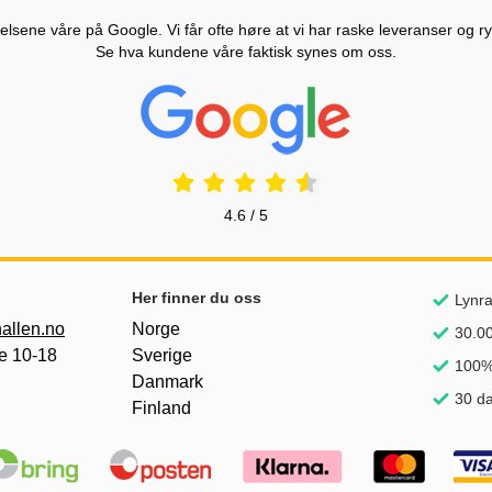
lsene våre på Google. Vi får ofte høre at vi har raske leveranser og ryd
Se hva kundene våre faktisk synes om oss.
Prisjakt Vurdering: 4.6 Stjerne
4.6 / 5
nker
Her finner du oss
Lynra
allen.no
Norge
30.00
e 10-18
Sverige
100%
Danmark
30 da
Finland