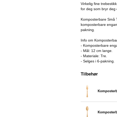
Virkelig fine trebest
for deg som bryr deg 
Komposterbare Små Tr
komposterbare engang
pakning.
Info om Komposterbar
- Komposterbare engan
- Mål: 12 cm lange.
- Materiale: Tre.
- Selges i 6-pakning.
Tilbehør
Komposterba
Varenummer 29076
Komposterba
Varenummer 29078