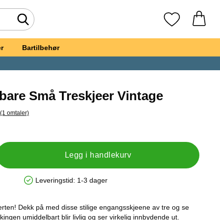
Søk
Mine favoritte
r
Bartilbehør
are Små Treskjeer Vintage
(1 omtaler)
il alle omtaler
et, Komposterbare Små Treskjeer Vintage
Legg i handlekurv
Leveringstid:
1-3 dager
Produkttilgjengelighet: På lager
serten! Dekk på med disse stilige engangsskjeene av tre og se
ngen umiddelbart blir livlig og ser virkelig innbydende ut.