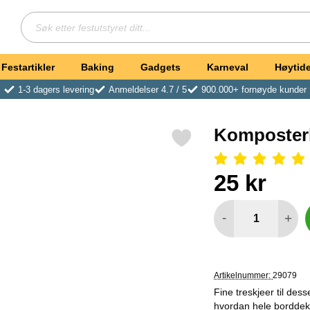
Søk
Søk etter festutstyret ditt
Festartikler
Baking
Gadgets
Karneval
Høytide
1-3 dagers levering
Anmeldelser 4.7 / 5
900.000+ fornøyde kunder
Komposterb
Merk komposterbare Små Treskjeer Vintage som favoritt
Vurdering: 5 Stjerne, Gå t
Handle dette produkt
pris
25 kr
antall
-
+
Artikelnummer:
29079
Fine treskjeer til des
hvordan hele borddekki