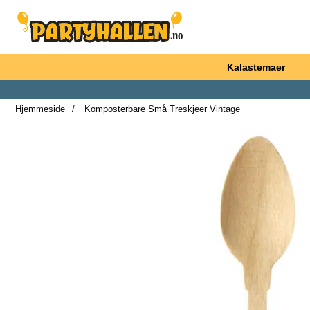
Startsiden for Partyhallen AB
Kalastemaer
Hjemmeside
Komposterbare Små Treskjeer Vintage