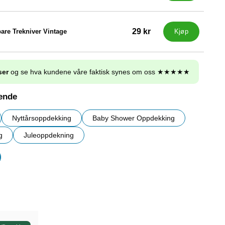
29 kr
re Trekniver Vintage
Kjøp
ser
og se hva kundene våre faktisk synes om oss ★★★★★
nende
Nyttårsoppdekking
Baby Shower Oppdekking
g
Juleoppdekning
r