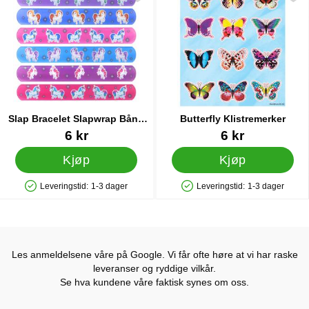
Slap Bracelet Slapwrap Bånd
Butterfly Klistremerker
Enhjørning
Varenummer 38228
Varenummer 35803
6 kr
6 kr
Kjøp
Kjøp
Leveringstid:
1-3 dager
Leveringstid:
1-3 dager
Produkttilgjengelighet: På lager
Produkttilgjengelighet: På lager
Les anmeldelsene våre på Google. Vi får ofte høre at vi har raske
leveranser og ryddige vilkår.
Se hva kundene våre faktisk synes om oss.