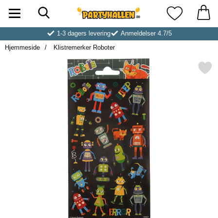
Søk
Startsiden for Partyhallen AB
Mine favoritt
1-3 dagers levering
Anmeldelser 4.7/5
Hjemmeside
Klistremerker Roboter
Merk klistremerker Robo