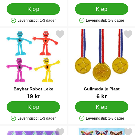
Kjøp
Kjøp
Leveringstid:
1-3 dager
Leveringstid:
1-3 dager
Produkttilgjengelighet: På lager
Produkttilgjengelighet: På lager
Merk bøybar Robot Leke som favoritt
Merk gullmedalje Plas
Bøybar Robot Leke
Gullmedalje Plast
Varenummer 86035
Varenummer 12482
19 kr
6 kr
Kjøp
Kjøp
Leveringstid:
1-3 dager
Leveringstid:
1-3 dager
Produkttilgjengelighet: På lager
Produkttilgjengelighet: På lager
erk slap Bracelet Slapwrap Bånd Enhjørning som favoritt
Merk butterfly Klistreme