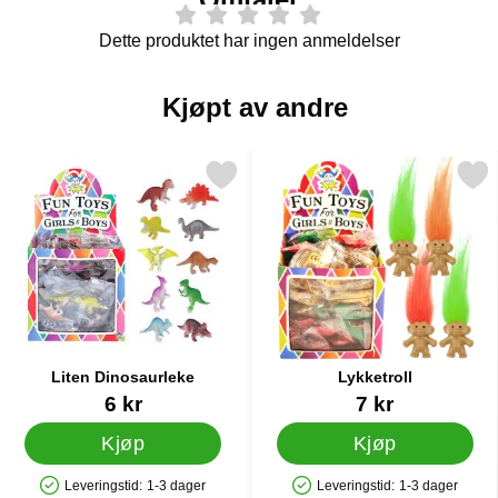
Dette produktet har ingen anmeldelser
Kjøpt av andre
Merk liten Dinosaurleke som favoritt
Merk lykketroll s
Liten Dinosaurleke
Lykketroll
Varenummer 32753
Varenummer 12965
6 kr
7 kr
Kjøp
Kjøp
Leveringstid:
1-3 dager
Leveringstid:
1-3 dager
Produkttilgjengelighet: På lager
Produkttilgjengelighet: På lager