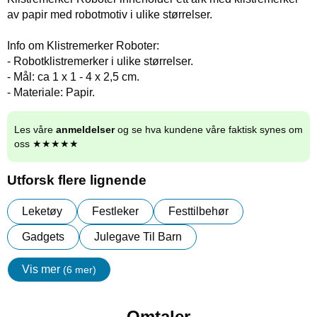
av papir med robotmotiv i ulike størrelser.
Info om Klistremerker Roboter:
- Robotklistremerker i ulike størrelser.
- Mål: ca 1 x 1 - 4 x 2,5 cm.
- Materiale: Papir.
Les våre
anmeldelser
og se hva kundene våre faktisk synes om
oss ★★★★★
Utforsk flere lignende
Leketøy
Festleker
Festtilbehør
Gadgets
Julegave Til Barn
Vis mer
(6 mer)
egenskaper
Omtaler