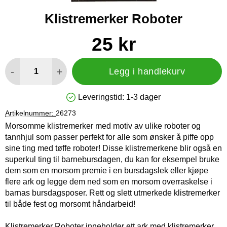
Klistremerker Roboter
Handle dette produktet, Klistremerker Roboter
pris
25 kr
antall
-
+
Legg i handlekurv
Leveringstid:
1-3 dager
Produkttilgjengelighet: På lager
Artikelnummer:
26273
Morsomme klistremerker med motiv av ulike roboter og
tannhjul som passer perfekt for alle som ønsker å piffe opp
sine ting med tøffe roboter! Disse klistremerkene blir også en
superkul ting til barnebursdagen, du kan for eksempel bruke
dem som en morsom premie i en bursdagslek eller kjøpe
flere ark og legge dem ned som en morsom overraskelse i
barnas bursdagsposer. Rett og slett utmerkede klistremerker
til både fest og morsomt håndarbeid!
Klistremerker Roboter inneholder ett ark med klistremerker