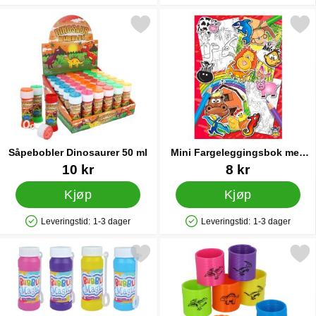
Merk såpebobler Dinosaurer 50 ml som favoritt
Merk mini Fargeleggingsbok med K
Såpebobler Dinosaurer 50 ml
Mini Fargeleggingsbok med
Klistremerker
Varenummer 86982
Varenummer 26120
10 kr
8 kr
Kjøp
Kjøp
Leveringstid:
1-3 dager
Leveringstid:
1-3 dager
Produkttilgjengelighet: På lager
Produkttilgjengelighet: På lager
Merk såpebobler Magic som favoritt
Merk mini Slinky Dinosa