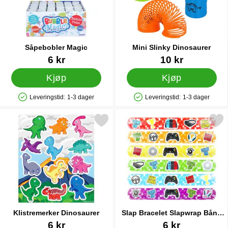
Såpebobler Magic
Mini Slinky Dinosaurer
Varenummer 12437
Varenummer 84032
6 kr
10 kr
Kjøp
Kjøp
Leveringstid:
1-3 dager
Leveringstid:
1-3 dager
Produkttilgjengelighet: På lager
Produkttilgjengelighet: På lager
Merk klistremerker Dinosaurer som favoritt
Merk slap Bracelet Slapwrap 
Klistremerker Dinosaurer
Slap Bracelet Slapwrap Bånd
Gamer
Varenummer 32748
Varenummer 40214
6 kr
6 kr