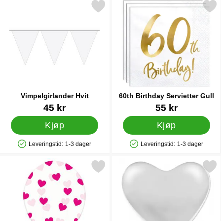
Merk vimpelgirlander Hvit som favoritt
Merk 60th Birthday Serviett
Vimpelgirlander Hvit
60th Birthday Servietter Gull
Varenummer 9983
Varenummer 33112
45 kr
55 kr
Kjøp
Kjøp
Leveringstid:
1-3 dager
Leveringstid:
1-3 dager
Produkttilgjengelighet: På lager
Produkttilgjengelighet: På lager
Merk gjennomsiktige Ballonger Lilla Hjerter som favoritt
Merk hjerteballonger Hv