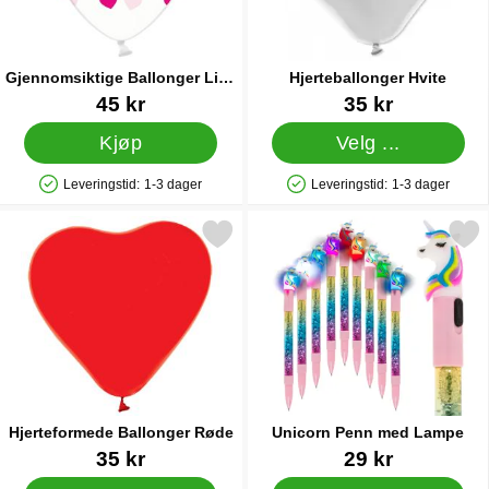
Gjennomsiktige Ballonger Lilla
Hjerteballonger Hvite
Hjerter
Varenummer 14041
Varenummer 5033
45 kr
35 kr
Kjøp
Velg ...
Leveringstid:
1-3 dager
Leveringstid:
1-3 dager
Produkttilgjengelighet: På lager
Produkttilgjengelighet: På lager
Merk hjerteformede Ballonger Røde som favoritt
Merk unicorn Penn med L
Hjerteformede Ballonger Røde
Unicorn Penn med Lampe
Varenummer 40971
Varenummer 23611
35 kr
29 kr