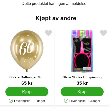
Dette produktet har ingen anmeldelser
Kjøpt av andre
Merk 60-års Ballonger Gull som favoritt
Merk glow Sticks Enhjør
60-års Ballonger Gull
Glow Sticks Enhjørning
Varenummer 28356
Varenummer 25524
65 kr
35 kr
Kjøp
Kjøp
Leveringstid:
1-3 dager
Leveringstid:
1-3 dager
Produkttilgjengelighet: På lager
Produkttilgjengelighet: På lager