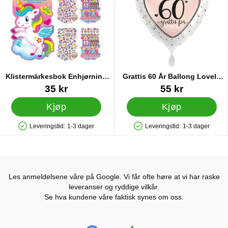
Klistermärkesbok Enhjørning
Grattis 60 År Ballong Lovely
250 stk
Birthday
Varenummer 82933
Varenummer 35959
35 kr
55 kr
Kjøp
Kjøp
Leveringstid:
1-3 dager
Leveringstid:
1-3 dager
Produkttilgjengelighet: På lager
Produkttilgjengelighet: På lager
Les anmeldelsene våre på Google. Vi får ofte høre at vi har raske
leveranser og ryddige vilkår.
Se hva kundene våre faktisk synes om oss.
Prisjakt Vurdering: 4.6 Stjerne