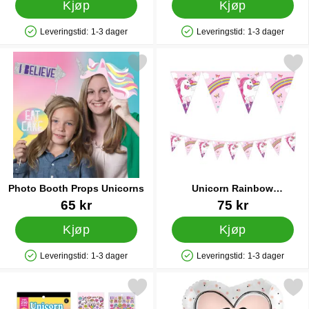
Kjøp
Kjøp
Leveringstid:
1-3 dager
Leveringstid:
1-3 dager
Produkttilgjengelighet: På lager
Produkttilgjengelighet: På lager
Merk photo Booth Props Unicorns som favoritt
Merk unicorn Rainbow Flaggi
Photo Booth Props Unicorns
Unicorn Rainbow
Flaggirlander
Varenummer 18010
Varenummer 42200
65 kr
75 kr
Kjøp
Kjøp
Leveringstid:
1-3 dager
Leveringstid:
1-3 dager
Produkttilgjengelighet: På lager
Produkttilgjengelighet: På lager
Merk klistermärkesbok Enhjørning 250 stk som favoritt
Merk grattis 60 År Ballong Love