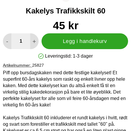
Kakelys Trafikkskilt 60
Handle dette produktet, Kakelys Trafikkskilt 60
pris
45 kr
antall
-
+
Legg i handlekurv
Leveringstid:
1-3 dager
Produkttilgjengelighet: På lager
Artikelnummer:
25827
Piff opp bursdagskaken med dette festlige kakelyset! Et
superfint 60-års kakelys som raskt og enkelt livner opp hele
kaken. Med dette kakelyset kan du altså enkelt få til en
virkelig stilig kakedekorasjon på bare et lite øyeblikk. Det
perfekte kakelyset for alle som vil feire 60-årsdagen med en
virkelig fin 60-års kake!
Kakelys Trafikkskilt 60 inkluderer et rundt kakelys i hvitt, rødt
og svart som forestiller et trafikkskilt med tallet "60" på.
Kakelyset er ca 6,5 cm stort og har også en liten plast-pinne