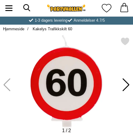
Søk
Startsiden for Partyhallen AB
Mine favoritt
1-3 dagers levering
Anmeldelser 4.7/5
Hjemmeside
Kakelys Trafikkskilt 60
Merk kakelys Trafikkskil
1
/
2