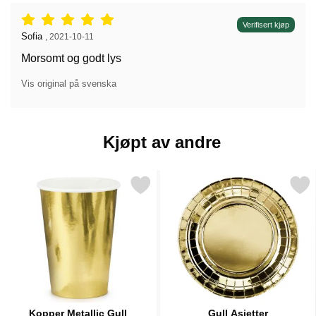
Vurdering: 5 stjerne av 5,
Verifisert kjøp
Anmeldelse av:
Sofia
,
2021-10-11
Morsomt og godt lys
Vis original på svenska
Kjøpt av andre
Merk kopper Metallic Gull som favoritt
Merk gull Asjetter 
Kopper Metallic Gull
Gull Asjetter