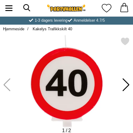
Søk
Startsiden for Partyhallen AB
Mine favoritt
1-3 dagers levering
Anmeldelser 4.7/5
Hjemmeside
Kakelys Trafikkskilt 40
Merk kakelys Trafikkskil
1
/
2