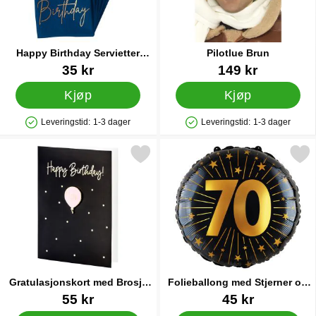
Happy Birthday Servietter
Pilotlue Brun
Mørkeblå
Varenummer 25900
Varenummer 6932
35 kr
149 kr
Kjøp
Kjøp
Leveringstid:
1-3 dager
Leveringstid:
1-3 dager
Produkttilgjengelighet: På lager
Produkttilgjengelighet: På lager
Merk gratulasjonskort med Brosje 30 År som favoritt
Merk folieballong med Stjerner 
Gratulasjonskort med Brosje
Folieballong med Stjerner og
30 År
Tallet 70
Varenummer 33017
Varenummer 89453
55 kr
45 kr