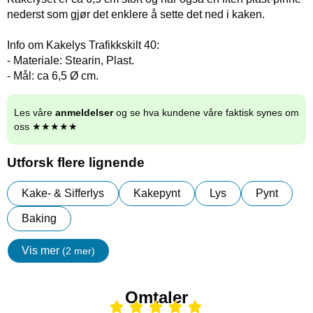
nederst som gjør det enklere å sette det ned i kaken.
Info om Kakelys Trafikkskilt 40:
- Materiale: Stearin, Plast.
- Mål: ca 6,5 Ø cm.
Les våre
anmeldelser
og se hva kundene våre faktisk synes om
oss ★★★★★
Utforsk flere lignende
Kake- & Sifferlys
Kakepynt
Lys
Pynt
Baking
Vis mer
(2 mer)
egenskaper
Omtaler