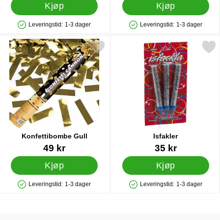
Kjøp
Kjøp
Leveringstid:
1-3 dager
Leveringstid:
1-3 dager
Produkttilgjengelighet: På lager
Produkttilgjengelighet: På lager
Merk konfettibombe Gull som favoritt
Merk isfakler so
Konfettibombe Gull
Isfakler
Varenummer 12632
Varenummer 6804
49 kr
35 kr
Kjøp
Kjøp
Leveringstid:
1-3 dager
Leveringstid:
1-3 dager
Produkttilgjengelighet: På lager
Produkttilgjengelighet: På lager