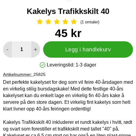
Kakelys Trafikkskilt 40
(1 omtaler)
Vurdering: 5 Stjerne, Gå til alle omtal
Handle dette produktet, Kakelys Trafikkskilt 40
pris
45 kr
antall
-
+
Legg i handlekurv
Leveringstid:
1-3 dager
Produkttilgjengelighet: På lager
Artikelnummer:
25825
Det perfekte kakelyset for deg som vil feire 40-årsdagen med
en virkelig stilig bursdagskake! Med dette festlige 40-års
kakelyset kan du enkelt lage en virkelig fin 40-års kake å
servere på den store dagen. Et virkelig fint kakelys som helt
klart livner opp 40-års feiringen ordentlig!
Kakelys Trafikkskilt 40 inkluderer et rundt kakelys i hvitt, rødt
og svart som forestiller et trafikkskilt med tallet "40" på.
Kakelyset er ca 6,5 cm stort og har også en liten plast-pinne