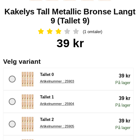
Kakelys Tall Metallic Bronse Langt
9 (Tallet 9)
(1 omtaler)
Vurdering: 3 Stjerne, Gå til alle omtal
Handle dette produktet, Kakelys Tall Metallic Bronse Langt 9
pris
39 kr
, (å velge en ny radioknapp vil 
Velg variant
Tallet 0
39 kr
Artikelnummer : 25903
På lager
Tallet 1
39 kr
Artikelnummer : 25904
På lager
Tallet 2
39 kr
Artikelnummer : 25905
På lager