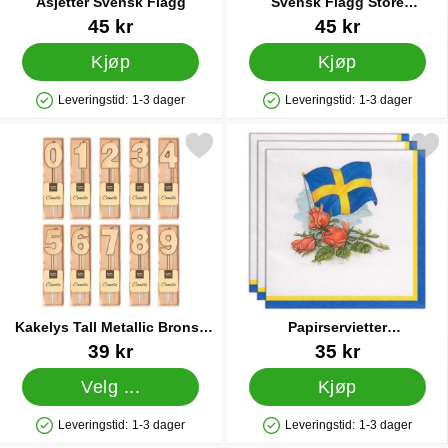
Asjetter Svensk Flagg
Svensk Flagg Store
Pappkopper
Varenummer 12860
Varenummer 27848
45 kr
45 kr
Kjøp
Kjøp
Leveringstid:
1-3 dager
Leveringstid:
1-3 dager
Produkttilgjengelighet: På lager
Produkttilgjengelighet: På lager
Merk kakelys Tall Metallic Bronse Langt 1 som favoritt
Merk papirservietter Sverigeflagg/Rose
Kakelys Tall Metallic Bronse
Papirservietter
Langt 1
Sverigeflagg/Roser 33 cm 20-
Varenummer 25904
Varenummer 90892
39 kr
35 kr
pakning
Velg ...
Kjøp
Leveringstid:
1-3 dager
Leveringstid:
1-3 dager
Produkttilgjengelighet: På lager
Produkttilgjengelighet: På lager