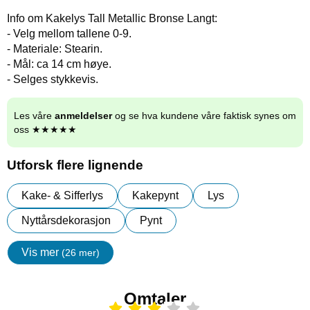
Info om Kakelys Tall Metallic Bronse Langt:
- Velg mellom tallene 0-9.
- Materiale: Stearin.
- Mål: ca 14 cm høye.
- Selges stykkevis.
Les våre
anmeldelser
og se hva kundene våre faktisk synes om
oss ★★★★★
Utforsk flere lignende
Kake- & Sifferlys
Kakepynt
Lys
Nyttårsdekorasjon
Pynt
Vis mer
(26 mer)
egenskaper
Omtaler