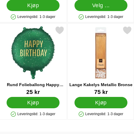
Kjøp
Velg ...
Leveringstid:
1-3 dager
Leveringstid:
1-3 dager
Produkttilgjengelighet: På lager
Produkttilgjengelighet: På lager
nd Folieballong Happy Birthday Mørkegrønn 35 cm som favoritt
Merk lange Kakelys Metallic
Rund Folieballong Happy
Lange Kakelys Metallic Bronse
Birthday Mørkegrønn 35 cm
Varenummer 90700
Varenummer 25902
25 kr
75 kr
Kjøp
Kjøp
Leveringstid:
1-3 dager
Leveringstid:
1-3 dager
Produkttilgjengelighet: På lager
Produkttilgjengelighet: På lager