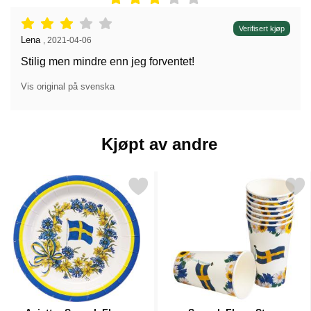
Vurdering: 3 stjerne av 5,
Verifisert kjøp
Anmeldelse av:
Lena
,
2021-04-06
Stilig men mindre enn jeg forventet!
Vis original på svenska
Kjøpt av andre
Merk asjetter Svensk Flagg som favoritt
Merk svensk Flagg Store Pa