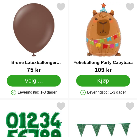
rune Latexballonger Chocolate Brown 25-pakning som favoritt
Merk folieballong Party Ca
Brune Latexballonger
Folieballong Party Capybara
Chocolate Brown 25-pakning
Varenummer 38416
Varenummer 87140
75 kr
109 kr
Velg ...
Kjøp
Leveringstid:
1-3 dager
Leveringstid:
1-3 dager
Produkttilgjengelighet: På lager
Produkttilgjengelighet: På lager
Merk tallballong Ni Grønn som favoritt
Merk glitrende Vimpelgirland