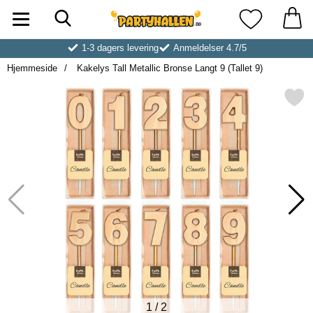
Søk
Startsiden for Partyhallen AB
Mine favoritt
1-3 dagers levering
Anmeldelser 4.7/5
Hjemmeside
Kakelys Tall Metallic Bronse Langt 9 (Tallet 9)
Merk kakelys Tall Metallic Bronse La
1
/
2