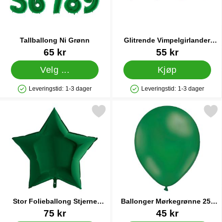
Tallballong Ni Grønn
Glitrende Vimpelgirlander
Grønn
Varenummer 11177
Varenummer 31501
65 kr
55 kr
Velg ...
Kjøp
Leveringstid:
1-3 dager
Leveringstid:
1-3 dager
Produkttilgjengelighet: På lager
Produkttilgjengelighet: På lager
Merk stor Folieballong Stjerne Mørkegrønn som favoritt
Merk ballonger Mørkegrønne 2
Stor Folieballong Stjerne
Ballonger Mørkegrønne 25-
Mørkegrønn
pakning
Varenummer 20799
Varenummer 33282
75 kr
45 kr