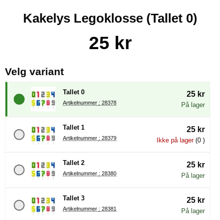
Kakelys Legoklosse (Tallet 0)
Handle dette produktet, Kakelys Legoklosse
pris
25 kr
, (å velge en ny radioknapp vil 
Velg variant
Tallet 0
25 kr
Artikelnummer : 28378
På lager
Tallet 1
25 kr
Artikelnummer : 28379
Ikke på lager
(0 )
Tallet 2
25 kr
Artikelnummer : 28380
På lager
Tallet 3
25 kr
Artikelnummer : 28381
På lager