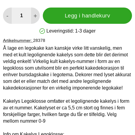
antall
-
+
Legg i handlekurv
Leveringstid:
1-3 dager
Produkttilgjengelighet: På lager
Artikelnummer:
28378
Å lage en legokake kan kanskje virke litt vanskelig, men
med et kult legolignende kakelys som dette blir det derimot
veldig enkelt! Virkelig kult kakelys-nummer i form av en
legokloss som utvilsomt blir en perfekt kakedekorasjon til
enhver bursdagskake i legotema. Dekorer med lyset akkurat
som det er eller match det med andre legolignende
kakedekorasjoner for en virkelig imponerende legokake!
Kakelys Legoklosse omfatter et legolignende kakelys i form
av et nummer. Kakelyset er ca 5,5 cm stort og finnes i fem
forskjellige farger, hvilken farge du får er tilfeldig. Velg
mellom nummer 0-9
Info om Kakelys Legoklosse: