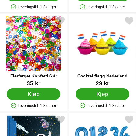
Leveringstid:
1-3 dager
Leveringstid:
1-3 dager
Produkttilgjengelighet: På lager
Produkttilgjengelighet: På lager
Merk flerfarget Konfetti 6 år som favoritt
Merk cocktailflagg Neder
Flerfarget Konfetti 6 år
Cocktailflagg Nederland
Varenummer 41042
Varenummer 31480
35 kr
29 kr
Kjøp
Kjøp
Leveringstid:
1-3 dager
Leveringstid:
1-3 dager
Produkttilgjengelighet: På lager
Produkttilgjengelighet: På lager
Merk servietter Space Rocket som favoritt
Merk tallballong Seks 