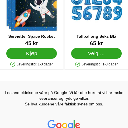
Servietter Space Rocket
Tallballong Seks Blå
Varenummer 42262
Varenummer 5063
45 kr
65 kr
Kjøp
Velg ...
Leveringstid:
1-3 dager
Leveringstid:
1-3 dager
Produkttilgjengelighet: På lager
Produkttilgjengelighet: På lager
Les anmeldelsene våre på Google. Vi får ofte høre at vi har raske
leveranser og ryddige vilkår.
Se hva kundene våre faktisk synes om oss.
Prisjakt Vurdering: 4.6 Stjerne