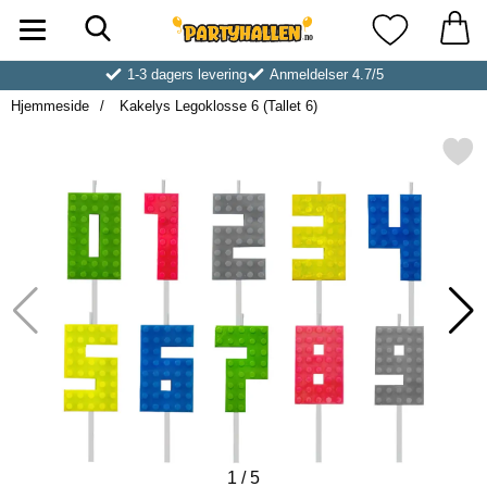
Søk
Startsiden for Partyhallen AB
Mine favoritt
1-3 dagers levering
Anmeldelser 4.7/5
Hjemmeside
Kakelys Legoklosse 6 (Tallet 6)
Merk kakelys Legoklosse 6 (T
1
/
5