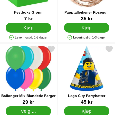
Festboks Grønn
Papptallerkener Rosegull
Varenummer 12412
Varenummer 33013
7 kr
35 kr
Kjøp
Kjøp
Leveringstid:
1-3 dager
Leveringstid:
1-3 dager
Produkttilgjengelighet: På lager
Produkttilgjengelighet: På lager
Merk ballonger Mix Blandede Farger som favoritt
Merk lego City Partyhat
Ballonger Mix Blandede Farger
Lego City Partyhatter
Varenummer 15188
Varenummer 34908
29 kr
45 kr
Velg ...
Kjøp