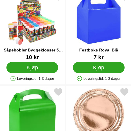
Såpebobler Byggeklosser 50
Festboks Royal Blå
ml
Varenummer 86972
Varenummer 29597
10 kr
7 kr
Kjøp
Kjøp
Leveringstid:
1-3 dager
Leveringstid:
1-3 dager
Produkttilgjengelighet: På lager
Produkttilgjengelighet: På lager
Merk festboks Grønn som favoritt
Merk papptallerkener Ros