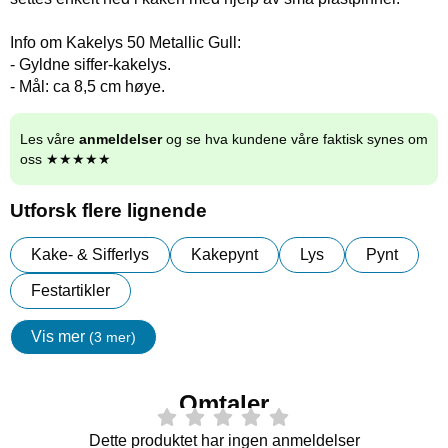
Info om Kakelys 50 Metallic Gull:
- Gyldne siffer-kakelys.
- Mål: ca 8,5 cm høye.
Les våre
anmeldelser
og se hva kundene våre faktisk synes om
oss ★★★★★
Utforsk flere lignende
Kake- & Sifferlys
Kakepynt
Lys
Pynt
Festartikler
Vis mer
(3 mer)
egenskaper
Omtaler
Dette produktet har ingen anmeldelser