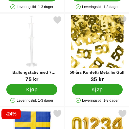
Leveringstid:
1-3 dager
Leveringstid:
1-3 dager
Produkttilgjengelighet: På lager
Produkttilgjengelighet: På lager
Merk ballongstativ med 7 Ballongholder som favoritt
Merk 50-års Konfetti Metall
Ballongstativ med 7
50-års Konfetti Metallic Gull
Ballongholder
Varenummer 45020
Varenummer 28641
75 kr
35 kr
Kjøp
Kjøp
Leveringstid:
1-3 dager
Leveringstid:
1-3 dager
Produkttilgjengelighet: På lager
Produkttilgjengelighet: På lager
-24%
Merk svensk Håndflagg som favoritt
Merk tallballong Metallic 