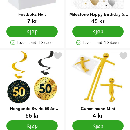
Festboks Hvit
Milestone Happy Birthday 50
Års Servietter
Varenummer 12409
Varenummer 34856
7 kr
45 kr
Kjøp
Kjøp
Leveringstid:
1-3 dager
Leveringstid:
1-3 dager
Produkttilgjengelighet: På lager
Produkttilgjengelighet: På lager
rk hengende Swirls 50 år Gull/Svart 4-pakning som favoritt
Merk gummimann Mini
Hengende Swirls 50 år
Gummimann Mini
Gull/Svart 4-pakning
Varenummer 89320
Varenummer 12483
55 kr
4 kr
Kjøp
Kjøp