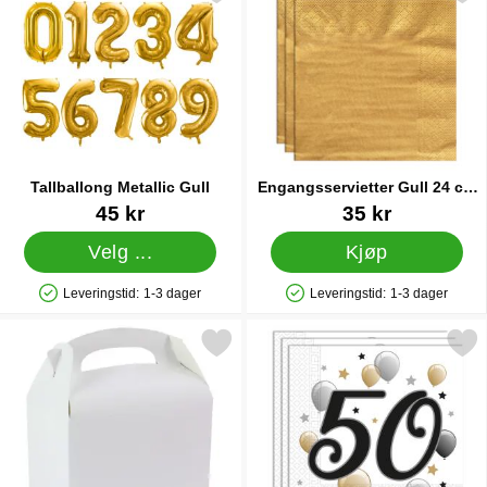
Tallballong Metallic Gull
Engangsservietter Gull 24 cm
20-pakning
Varenummer 41772
Varenummer 83174
45 kr
35 kr
Velg ...
Kjøp
Leveringstid:
1-3 dager
Leveringstid:
1-3 dager
Produkttilgjengelighet: På lager
Produkttilgjengelighet: På lager
Merk festboks Hvit som favoritt
Merk milestone Happy Birthday 50 