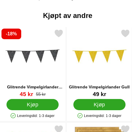
Kjøpt av andre
-18%
Merk glitrende Vimpelgirlander Svart som favoritt
Merk glitrende Vimpelgirlan
Glitrende Vimpelgirlander
Glitrende Vimpelgirlander Gull
Svart
Varenummer 31502
ny pris
Varenummer 31509
45 kr
49 kr
gammel pris
55 kr
Kjøp
Kjøp
Leveringstid:
1-3 dager
Leveringstid:
1-3 dager
Produkttilgjengelighet: På lager
Produkttilgjengelighet: På lager
Merk tallballong Metallic Gull som favoritt
Merk engangsservietter Gull 24 c