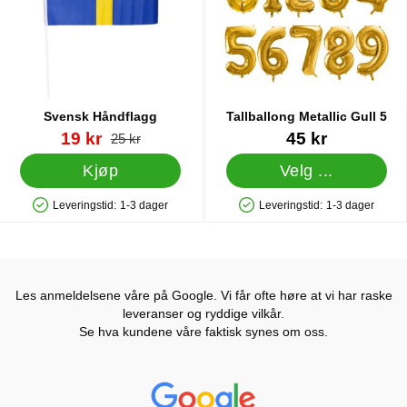
Svensk Håndflagg
Tallballong Metallic Gull 5
Varenummer 27940
ny pris
Varenummer 41777
19 kr
45 kr
gammel pris
25 kr
Kjøp
Velg ...
Leveringstid:
1-3 dager
Leveringstid:
1-3 dager
Produkttilgjengelighet: På lager
Produkttilgjengelighet: På lager
Les anmeldelsene våre på Google. Vi får ofte høre at vi har raske
leveranser og ryddige vilkår.
Se hva kundene våre faktisk synes om oss.
Prisjakt Vurdering: 4.6 Stjerne