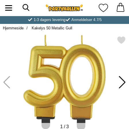
Søk
Startsiden for Partyhallen AB
Mine favoritt
1-3 dagers levering
Anmeldelser 4.7/5
Hjemmeside
Kakelys 50 Metallic Gull
Merk kakelys 50 Metallic 
1
/
3