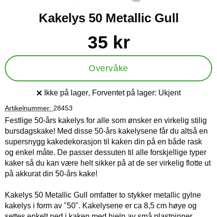
Kakelys 50 Metallic Gull
Handle dette produktet, Kakelys 50 Metallic Gull
pris
35 kr
Overvåke
Ikke på lager
, Forventet på lager:
Ukjent
Produkttilgjengelighet:
Artikelnummer:
28453
Festlige 50-års kakelys for alle som ønsker en virkelig stilig
bursdagskake! Med disse 50-års kakelysene får du altså en
supersnygg kakedekorasjon til kaken din på en både rask
og enkel måte. De passer dessuten til alle forskjellige typer
kaker så du kan være helt sikker på at de ser virkelig flotte ut
på akkurat din 50-års kake!
Kakelys 50 Metallic Gull omfatter to stykker metallic gylne
kakelys i form av "50". Kakelysene er ca 8,5 cm høye og
settes enkelt ned i kaken med hjelp av små plastpinner.