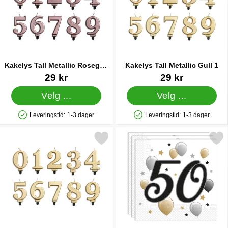
Kakelys Tall Metallic Rosegull
Kakelys Tall Metallic Gull 1
1
Varenummer 26006
Varenummer 25986
29 kr
29 kr
Velg ...
Velg ...
Leveringstid:
1-3 dager
Leveringstid:
1-3 dager
Produkttilgjengelighet: På lager
Produkttilgjengelighet: På lager
Merk kakelys Tall Metallic Gull 4 som favoritt
Merk milestone Happy Birthday 50 