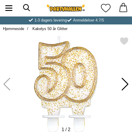
Søk
Startsiden for Partyhallen AB
Mine favoritt
1-3 dagers levering
Anmeldelser 4.7/5
Hjemmeside
Kakelys 50 år Glitter
Merk kakelys 50 år Glit
1
/
2