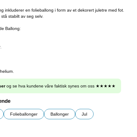
g inkluderer en folieballong i form av et dekorert juletre med fot.
stå stabilt av seg selv.
de Ballong:
.
helium.
ser
og se hva kundene våre faktisk synes om oss ★★★★★
nende
Folieballonger
Ballonger
Jul