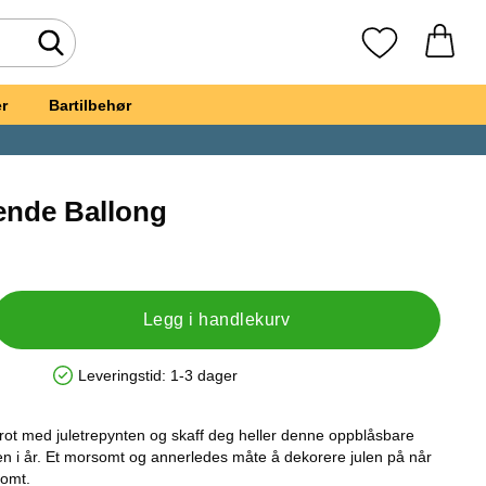
Søk
Mine favoritte
r
Bartilbehør
ående Ballong
t, Juletre Stående Ballong
Legg i handlekurv
Leveringstid:
1-3 dager
Produkttilgjengelighet: På lager
g rot med juletrepynten og skaff deg heller denne oppblåsbare
julen i år. Et morsomt og annerledes måte å dekorere julen på når
somt.