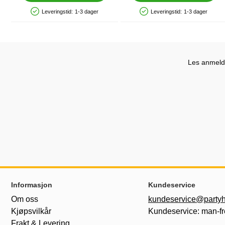
Leveringstid:
1-3 dager
Leveringstid:
1-3 dager
Produkttilgjengelighet: På lager
Produkttilgjengelighet: På lager
Les anmelde
Footer-innhold Blandet informasjon og le
Informasjon
Kundeservice
Om oss
kundeservice@partyh
Kjøpsvilkår
Kundeservice: man-fr
Frakt & Levering