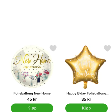
Merk folieballong New Home som favoritt
Merk happy B'day Folieballong 
Folieballong New Home
Happy B'day Folieballong
Stjerne Gull
Varenummer 33673
Varenummer 31266
45 kr
35 kr
Kjøp
Kjøp