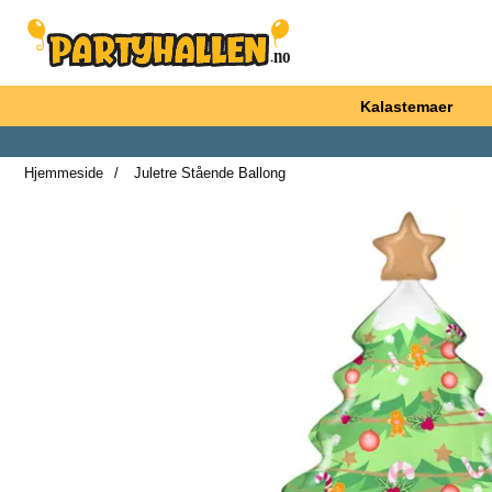
Startsiden for Partyhallen AB
Kalastemaer
Hjemmeside
Juletre Stående Ballong