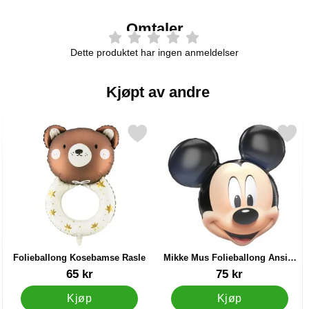
Omtaler
Dette produktet har ingen anmeldelser
Kjøpt av andre
Stjerne Gull som favoritt
Merk folieballong Kosebamse Rasle som favoritt
Merk mikke Mus Folieballong Ans
Folieballong Kosebamse Rasle
Mikke Mus Folieballong Ansikt
79 cm
Varenummer 42762
Varenummer 90225
65 kr
75 kr
Kjøp
Kjøp