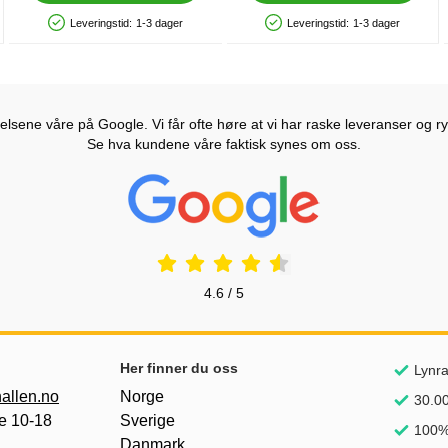
Leveringstid:
1-3 dager
Leveringstid:
1-3 dager
Produkttilgjengelighet: På lager
Produkttilgjengelighet: På lager
lsene våre på Google. Vi får ofte høre at vi har raske leveranser og ryd
Se hva kundene våre faktisk synes om oss.
Prisjakt Vurdering: 4.6 Stjerne
4.6 / 5
nker
Her finner du oss
Lynra
allen.no
Norge
30.00
e 10-18
Sverige
100%
Danmark