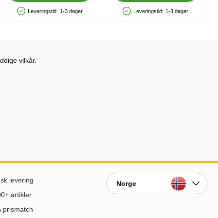
Leveringstid:
1-3 dager
Leveringstid:
1-3 dager
Produkttilgjengelighet: På lager
Produkttilgjengelighet: På lager
dige vilkår.
sk levering
Norge
0+ artikler
 prismatch