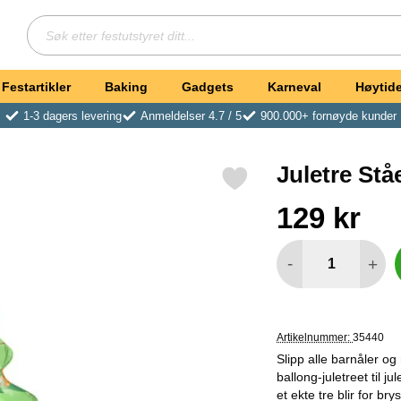
Søk
Søk etter festutstyret ditt
Festartikler
Baking
Gadgets
Karneval
Høytide
1-3 dagers levering
Anmeldelser 4.7 / 5
900.000+ fornøyde kunder
Juletre St
Merk juletre Stående Ballong som favoritt
Handle dette produkte
pris
129 kr
antall
-
+
Artikelnummer:
35440
Slipp alle barnåler o
ballong-juletreet til 
et ekte tre blir for bry