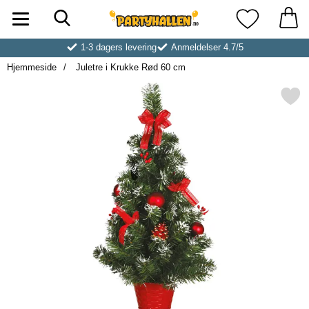
Søk
Startsiden for Partyhallen AB
Mine favoritt
1-3 dagers levering
Anmeldelser 4.7/5
Hjemmeside
Juletre i Krukke Rød 60 cm
Merk juletre i Krukke Rød 