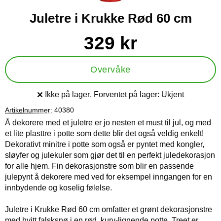
Juletre i Krukke Rød 60 cm
Handle dette produktet, Juletre i Krukke Rød 60 cm
pris
329 kr
Overvåke
Ikke på lager
, Forventet på lager:
Ukjent
Produkttilgjengelighet:
Artikelnummer:
40380
Å dekorere med et juletre er jo nesten et must til jul, og med
et lite plasttre i potte som dette blir det også veldig enkelt!
Dekorativt minitre i potte som også er pyntet med kongler,
sløyfer og julekuler som gjør det til en perfekt juledekorasjon
for alle hjem. Fin dekorasjonstre som blir en passende
julepynt å dekorere med ved for eksempel inngangen for en
innbydende og koselig følelse.
Juletre i Krukke Rød 60 cm omfatter et grønt dekorasjonstre
med hvitt falsksnø i en rød, kurv-lignende potte. Treet er