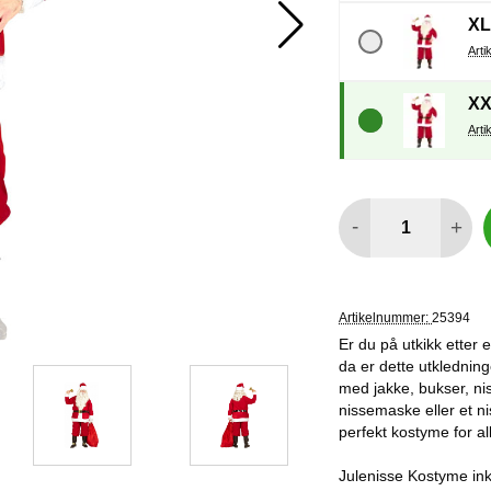
XL
XX
antall
-
+
Artikelnummer:
25394
Er du på utkikk etter 
da er dette utkledning
med jakke, bukser, ni
nissemaske eller et ni
perfekt kostyme for al
Julenisse Kostyme ink