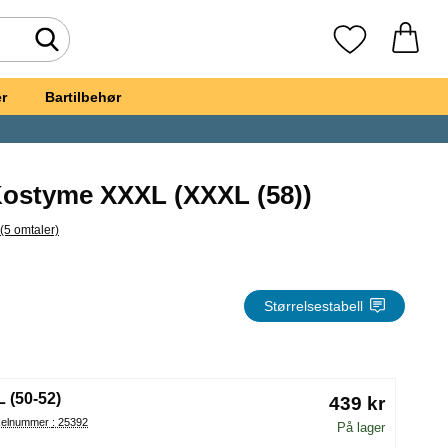
Søk
Mine favoritte
r
Bartilbehør
Kostyme XXXL (XXXL (58))
(5 omtaler)
il alle omtaler
et, Julenisse Kostyme XXXL
Størrelsestabell
å velge en ny radioknapp vil laste inn siden på nytt
L (50-52)
439 kr
Artikelnummer : 25392
På lager