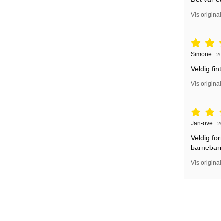
Vis origina
Vurdering: 
Anmeldelse
Simone
,
2
Veldig fin
Vis origina
Vurdering: 
Anmeldelse
Jan-ove
,
2
Veldig fo
barnebarn
Vis origina