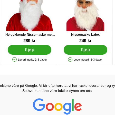
Heldekkende Nissemaske med
Nissemaske Latex
Briller
Varenummer 44202
Varenummer 20353
289 kr
249 kr
Kjøp
Kjøp
Leveringstid:
1-3 dager
Leveringstid:
1-3 dager
Produkttilgjengelighet: På lager
Produkttilgjengelighet: På lager
lsene våre på Google. Vi får ofte høre at vi har raske leveranser og ryd
Se hva kundene våre faktisk synes om oss.
Prisjakt Vurdering: 4.6 Stjerne