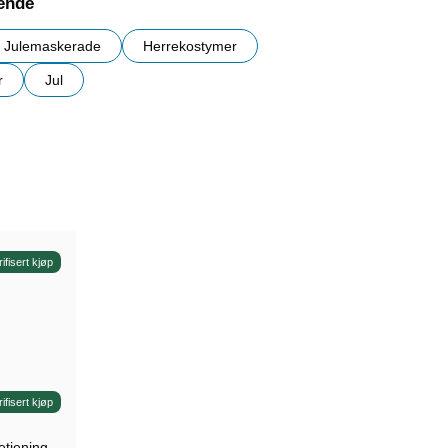
nende
Julemaskerade
Herrekostymer
r
Jul
r
rifisert kjøp
rifisert kjøp
etjening.