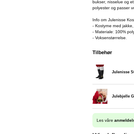
bukser, nisselue og e
polyester og passer v
Info om Julenisse Ko
- Kostyme med jakke, 
- Materiale: 100% pol
- Voksenstørrelse.
Tilbehør
Julenisse S
Varenummer 20336
Julebjelle 
Varenummer 9736
Les våre
anmeldel