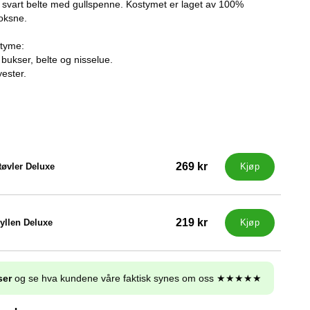
t svart belte med gullspenne. Kostymet er laget av 100%
oksne.
styme:
bukser, belte og nisselue.
yester.
269 kr
tøvler Deluxe
Kjøp
219 kr
Gyllen Deluxe
Kjøp
ser
og se hva kundene våre faktisk synes om oss ★★★★★