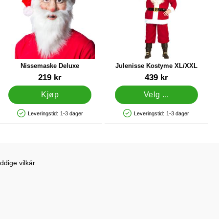
Nissemaske Deluxe
Julenisse Kostyme XL/XXL
Varenummer 9614
Varenummer 25393
219 kr
439 kr
Kjøp
Velg ...
Leveringstid:
1-3 dager
Leveringstid:
1-3 dager
Produkttilgjengelighet: På lager
Produkttilgjengelighet: På lager
dige vilkår.