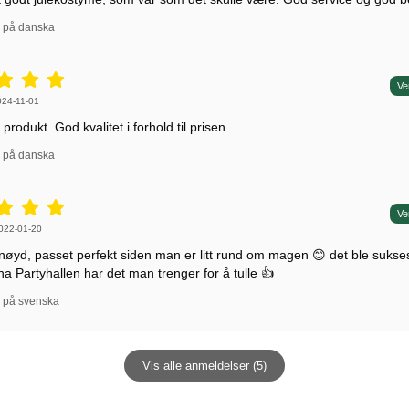
l på danska
5 stjerne av 5,
Ve
 av:
024-11-01
t produkt. God kvalitet i forhold til prisen.
l på danska
5 stjerne av 5,
Ve
 av:
022-01-20
rnøyd, passet perfekt siden man er litt rund om magen 😊 det ble sukse
a Partyhallen har det man trenger for å tulle 👍
l på svenska
Vis alle anmeldelser (5)