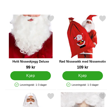
Merk hvitt Nisseskjegg Deluxe som favoritt
Merk rød Nissesekk med Nis
Hvitt Nisseskjegg Deluxe
Rød Nissesekk med Nissemotiv
Varenummer 89526
Varenummer 9747
99 kr
109 kr
Kjøp
Kjøp
Leveringstid:
1-3 dager
Leveringstid:
1-3 dager
Produkttilgjengelighet: På lager
Produkttilgjengelighet: På lager
Merk langt Nisseskjegg med Parykk og Øyenbryn som favoritt
Merk nissebriller 