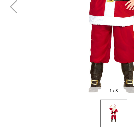
1
/
3