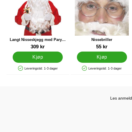
Langt Nisseskjegg med Parykk
Nissebriller
og Øyenbryn
Varenummer 13887
Varenummer 12119
309 kr
55 kr
Kjøp
Kjøp
Leveringstid:
1-3 dager
Leveringstid:
1-3 dager
Produkttilgjengelighet: På lager
Produkttilgjengelighet: På lager
Les anmelde