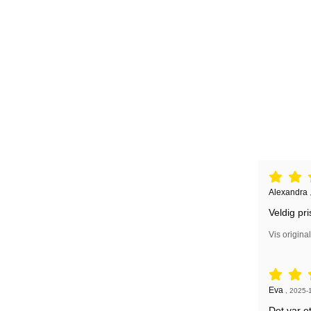
Vurdering: 
Anmeldelse
Alexandra
Veldig pr
Vis origina
Vurdering: 
Anmeldelse
Eva
,
2025-
Det var e