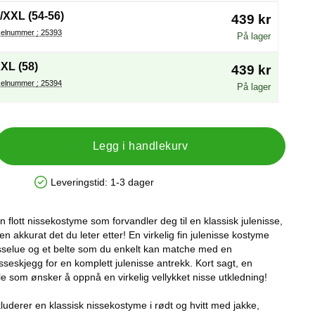
/XXL (54-56)
439 kr
Artikelnummer : 25393
På lager
XL (58)
439 kr
Artikelnummer : 25394
På lager
Legg i handlekurv
Leveringstid:
1-3 dager
Produkttilgjengelighet: På lager
en flott nissekostyme som forvandler deg til en klassisk julenisse,
en akkurat det du leter etter! En virkelig fin julenisse kostyme
sselue og et belte som du enkelt kan matche med en
sseskjegg for en komplett julenisse antrekk. Kort sagt, en
le som ønsker å oppnå en virkelig vellykket nisse utkledning!
luderer en klassisk nissekostyme i rødt og hvitt med jakke,