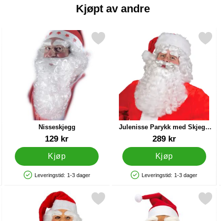
Kjøpt av andre
semotiv som favoritt
Merk nisseskjegg som favoritt
Merk julenisse Parykk med Skjegg 
Nisseskjegg
Julenisse Parykk med Skjegg
og Øyenbryn
Varenummer 9753
Varenummer 31615
129 kr
289 kr
Kjøp
Kjøp
Leveringstid:
1-3 dager
Leveringstid:
1-3 dager
Produkttilgjengelighet: På lager
Produkttilgjengelighet: På lager
som favoritt
Merk heldekkende Nissemaske med Briller som favoritt
Merk nissemaske Latex 