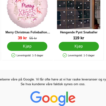
Merry Christmas Folieballong
Hengende Pynt Snøballer
Rosa
Varenummer 35441
Varenummer 31610
ny pris
39 kr
119 kr
gammel pris
55 kr
Kjøp
Kjøp
Leveringstid:
1-3 dager
Leveringstid:
1-3 dager
Produkttilgjengelighet: På lager
Produkttilgjengelighet: På lager
lsene våre på Google. Vi får ofte høre at vi har raske leveranser og ryd
Se hva kundene våre faktisk synes om oss.
Prisjakt Vurdering: 4.6 Stjerne