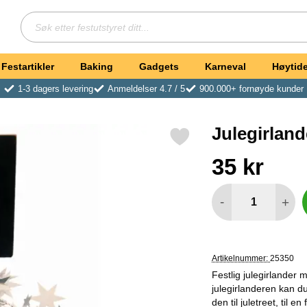
Søk
Søk etter festutstyret ditt
Festartikler
Baking
Gadgets
Karneval
Høytide
1-3 dagers levering
Anmeldelser 4.7 / 5
900.000+ fornøyde kunder
Julegirland
Merk julegirlander med Stjerner Sølv som favoritt
Handle dette produkte
pris
35 kr
antall
-
+
Artikelnummer:
25350
Festlig julegirlander 
julegirlanderen kan du
den til juletreet, til e