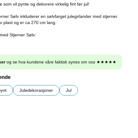
le som vil pynte og dekorere virkelig fint før jul!
rner Sølv inkluderer en sølvfarget julegirlander med stjerner.
v plast og er ca 270 cm lang.
 med Stjerner Sølv:
.
ser
og se hva kundene våre faktisk synes om oss ★★★★★
nende
pynt
Juledekorasjoner
Jul