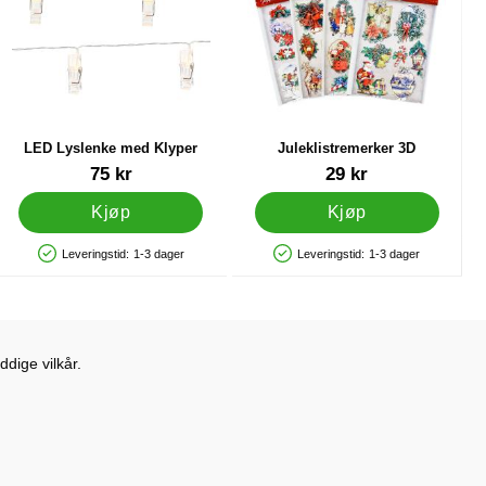
LED Lyslenke med Klyper
Juleklistremerker 3D
Varenummer 26035
Varenummer 40415
75 kr
29 kr
Kjøp
Kjøp
Leveringstid:
1-3 dager
Leveringstid:
1-3 dager
Produkttilgjengelighet: På lager
Produkttilgjengelighet: På lager
dige vilkår.