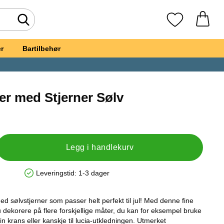
Søk
Mine favoritte
r
Bartilbehør
er med Stjerner Sølv
t, Julegirlander med Stjerner Sølv
Legg i handlekurv
Leveringstid:
1-3 dager
Produkttilgjengelighet: På lager
med sølvstjerner som passer helt perfekt til jul! Med denne fine
 dekorere på flere forskjellige måter, du kan for eksempel bruke
n fin krans eller kanskje til lucia-utkledningen. Utmerket