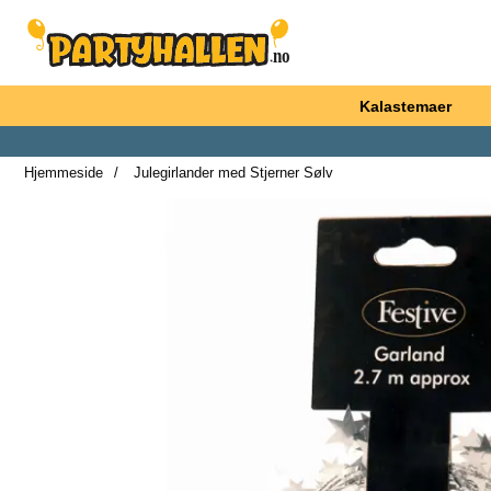
Startsiden for Partyhallen AB
Kalastemaer
Hjemmeside
Julegirlander med Stjerner Sølv