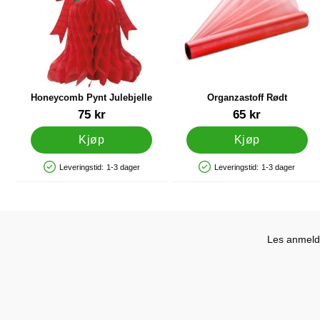
Honeycomb Pynt Julebjelle
Organzastoff Rødt
Varenummer 9859
Varenummer 19714
75 kr
65 kr
Kjøp
Kjøp
Leveringstid:
1-3 dager
Leveringstid:
1-3 dager
Produkttilgjengelighet: På lager
Produkttilgjengelighet: På lager
Les anmelde