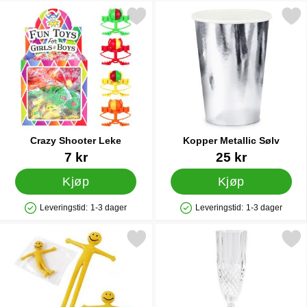
Merk crazy Shooter Leke som favoritt
Merk kopper Metallic S
Crazy Shooter Leke
Kopper Metallic Sølv
Varenummer 32758
Varenummer 19639
7 kr
25 kr
Kjøp
Kjøp
Leveringstid:
1-3 dager
Leveringstid:
1-3 dager
Produkttilgjengelighet: På lager
Produkttilgjengelighet: På lager
Merk gummimann Mini som favoritt
Merk champagneglass Pr