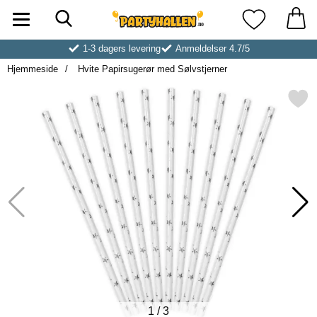
Søk
Startsiden for Partyhallen AB
Mine favoritt
1-3 dagers levering
Anmeldelser 4.7/5
Hjemmeside
Hvite Papirsugerør med Sølvstjerner
Merk hvite Papirsugerør med Sø
1
/
3