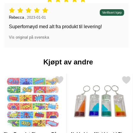
Vurdering: 5 stjerne av 5,
Verifisert kjøp
Anmeldelse av:
Rebecca
,
2023-01-01
Superfornøyd med alt fra produkt til levering!
Vis original på svenska
Kjøpt av andre
erk slap Bracelet Slapwrap Bånd Superhelter som favoritt
Merk nøkkelring Mini Liqui