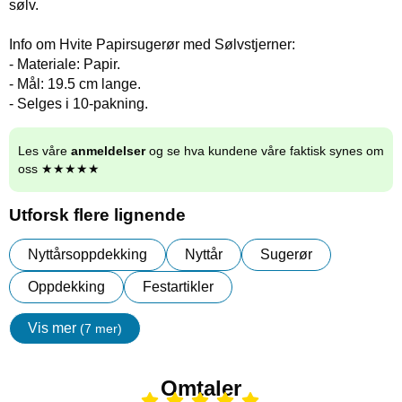
sølv.
Info om Hvite Papirsugerør med Sølvstjerner:
- Materiale: Papir.
- Mål: 19.5 cm lange.
- Selges i 10-pakning.
Les våre
anmeldelser
og se hva kundene våre faktisk synes om
oss ★★★★★
Utforsk flere lignende
Nyttårsoppdekking
Nyttår
Sugerør
Oppdekking
Festartikler
Vis mer
(7 mer)
egenskaper
Omtaler