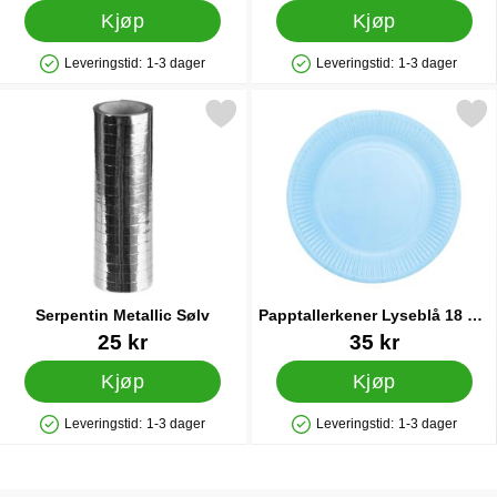
Kjøp
Kjøp
Leveringstid:
1-3 dager
Leveringstid:
1-3 dager
Produkttilgjengelighet: På lager
Produkttilgjengelighet: På lager
Merk serpentin Metallic Sølv som favoritt
Merk papptallerkener Lyseblå 18 
Serpentin Metallic Sølv
Papptallerkener Lyseblå 18 cm
8-pakning
Varenummer 11497
Varenummer 83241
25 kr
35 kr
Kjøp
Kjøp
Leveringstid:
1-3 dager
Leveringstid:
1-3 dager
Produkttilgjengelighet: På lager
Produkttilgjengelighet: På lager