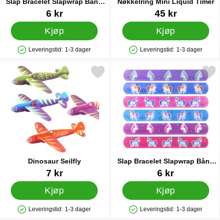
Slap Bracelet Slapwrap Bånd
Nøkkelring Mini Liquid Timer
Superhelter
Varenummer 38233
Varenummer 82915
6 kr
45 kr
Kjøp
Kjøp
Leveringstid:
1-3 dager
Leveringstid:
1-3 dager
Produkttilgjengelighet: På lager
Produkttilgjengelighet: På lager
Merk dinosaur Seilfly som favoritt
Merk slap Bracelet Slapwrap Bån
Dinosaur Seilfly
Slap Bracelet Slapwrap Bånd
Enhjørning
Varenummer 12473
Varenummer 38228
7 kr
6 kr
Kjøp
Kjøp
Leveringstid:
1-3 dager
Leveringstid:
1-3 dager
Produkttilgjengelighet: På lager
Produkttilgjengelighet: På lager