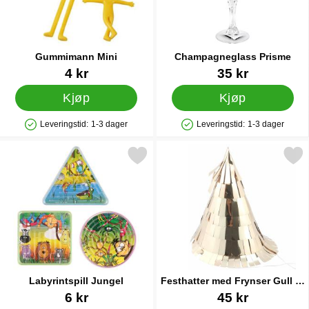
Gummimann Mini
Champagneglass Prisme
Varenummer 12483
Varenummer 44977
4 kr
35 kr
Kjøp
Kjøp
Leveringstid:
1-3 dager
Leveringstid:
1-3 dager
Produkttilgjengelighet: På lager
Produkttilgjengelighet: På lager
Merk labyrintspill Jungel som favoritt
Merk festhatter med Frynser Gul
Labyrintspill Jungel
Festhatter med Frynser Gull 5-
pakning
Varenummer 12480
Varenummer 89625
6 kr
45 kr