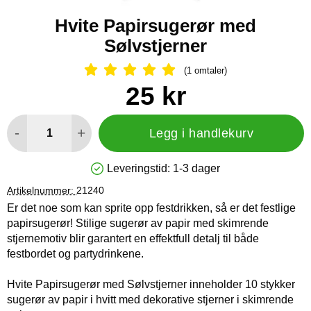
Hvite Papirsugerør med
Sølvstjerner
(1 omtaler)
Vurdering: 5 Stjerne, Gå til alle omtal
Handle dette produktet, Hvite Papirsugerør med Sølvstjerner
pris
25 kr
antall
-
+
Legg i handlekurv
Leveringstid:
1-3 dager
Produkttilgjengelighet: På lager
Artikelnummer:
21240
Er det noe som kan sprite opp festdrikken, så er det festlige
papirsugerør! Stilige sugerør av papir med skimrende
stjernemotiv blir garantert en effektfull detalj til både
festbordet og partydrinkene.
Hvite Papirsugerør med Sølvstjerner inneholder 10 stykker
sugerør av papir i hvitt med dekorative stjerner i skimrende