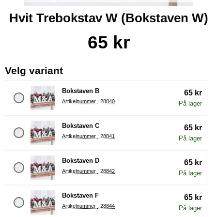
Hvit Trebokstav W (Bokstaven W)
Handle dette produktet, Hvit Trebokstav W
pris
65 kr
, (å velge en ny radioknapp vil 
Velg variant
Bokstaven B
65 kr
Artikelnummer : 28840
På lager
Bokstaven C
65 kr
Artikelnummer : 28841
På lager
Bokstaven D
65 kr
Artikelnummer : 28842
På lager
Bokstaven F
65 kr
Artikelnummer : 28844
På lager