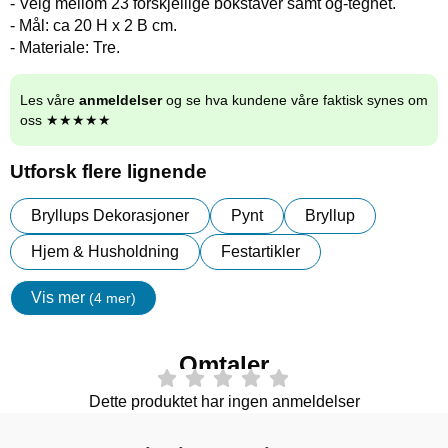
- Velg mellom 23 forskjellige bokstaver samt og-tegnet.
- Mål: ca 20 H x 2 B cm.
- Materiale: Tre.
Les våre
anmeldelser
og se hva kundene våre faktisk synes om
oss ★★★★★
Utforsk flere lignende
Bryllups Dekorasjoner
Pynt
Bryllup
Hjem & Husholdning
Festartikler
Vis mer
(4 mer)
egenskaper
Omtaler
Dette produktet har ingen anmeldelser