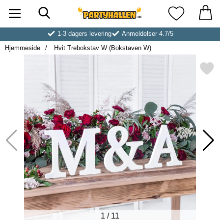
Søk
Startsiden for Partyhallen AB
Mine favoritt
1-3 dagers levering
Anmeldelser 4.7/5
Hjemmeside
Hvit Trebokstav W (Bokstaven W)
Merk hvit Trebokstav W (Boks
1
/
11