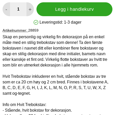
antall
-
+
Legg i handlekurv
Leveringstid:
1-3 dager
Produkttilgjengelighet: På lager
Artikelnummer:
28859
Skap en personlig og virkelig fin dekorasjon på en enkel
måte med en stilig trebokstav som denne! Ta den første
bokstaven i navnet ditt eller kombiner flere bokstaver og
skap en stilig dekorasjon med dine initialer, barnets navn
eller kanskje et fint ord. Virkelig flotte bokstaver av hvitt tre
som blir en utmerket dekorasjon i alle hjemmets rom.
Hvit Trebokstav inkluderer en hvit, stående bokstav av tre
som er ca 20 cm høy og 2 cm bred. Finnes i bokstavene A,
B, C, D, E, F, G, H, I, J, K, L, M, N, O, P, R, S, T, U, W, X, Z
samt og-tegnet.
Info om Hvit Trebokstav:
- Stående, hvit bokstav for dekorasjon.