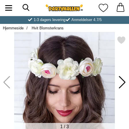
Søk
Startsiden for Partyhallen AB
Mine favoritt
1-3 dagers levering
Anmeldelser 4.7/5
Hjemmeside
Hvit Blomsterkrans
Merk hvit Blomsterkran
1
/
3