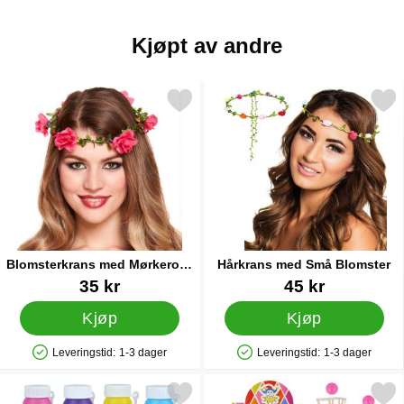
Kjøpt av andre
Merk blomsterkrans med Mørkerosa Blomster som favoritt
Merk hårkrans med Små Bl
Blomsterkrans med Mørkerosa
Hårkrans med Små Blomster
Blomster
Varenummer 18463
Varenummer 15508
35 kr
45 kr
Kjøp
Kjøp
Leveringstid:
1-3 dager
Leveringstid:
1-3 dager
Produkttilgjengelighet: På lager
Produkttilgjengelighet: På lager
Merk såpebobler Magic som favoritt
Merk catch Ball Kanon Sto