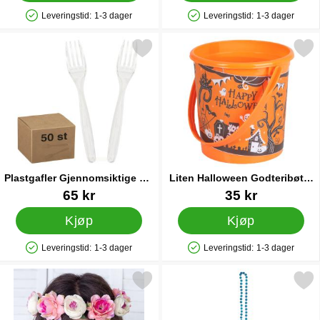
Leveringstid:
1-3 dager
Leveringstid:
1-3 dager
Produkttilgjengelighet: På lager
Produkttilgjengelighet: På lager
Merk plastgafler Gjennomsiktige 50-pakning som favoritt
Merk liten Halloween Godteribø
Plastgafler Gjennomsiktige 50-
Liten Halloween Godteribøtte
pakning
Oransje
Varenummer 12882
Varenummer 38987
65 kr
35 kr
Kjøp
Kjøp
Leveringstid:
1-3 dager
Leveringstid:
1-3 dager
Produkttilgjengelighet: På lager
Produkttilgjengelighet: På lager
Merk hvit og Rosa Blomsterkrans som favoritt
Merk smykke med Shotglass Ok