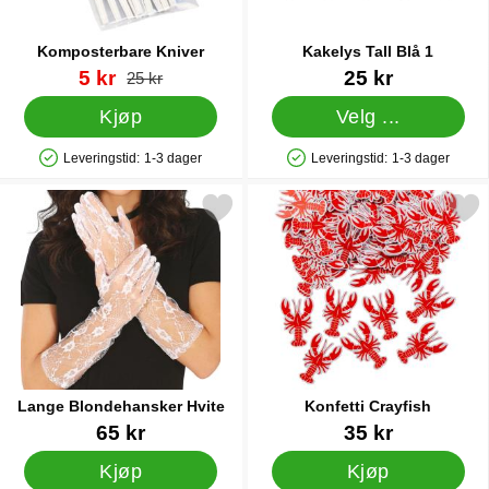
Komposterbare Kniver
Kakelys Tall Blå 1
Varenummer 35328
ny pris
Varenummer 33045
5 kr
25 kr
gammel pris
25 kr
Kjøp
Velg ...
Leveringstid:
1-3 dager
Leveringstid:
1-3 dager
Produkttilgjengelighet: På lager
Produkttilgjengelighet: På lager
Merk lange Blondehansker Hvite som favoritt
Merk konfetti Crayfis
Lange Blondehansker Hvite
Konfetti Crayfish
Varenummer 85752
Varenummer 37515
65 kr
35 kr
Kjøp
Kjøp