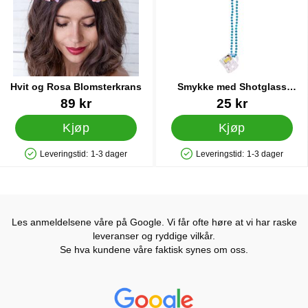
Hvit og Rosa Blomsterkrans
Smykke med Shotglass
Oktoberfest
Varenummer 28730
Varenummer 38639
89 kr
25 kr
Kjøp
Kjøp
Leveringstid:
1-3 dager
Leveringstid:
1-3 dager
Produkttilgjengelighet: På lager
Produkttilgjengelighet: På lager
Les anmeldelsene våre på Google. Vi får ofte høre at vi har raske
leveranser og ryddige vilkår.
Se hva kundene våre faktisk synes om oss.
Prisjakt Vurdering: 4.6 Stjerne