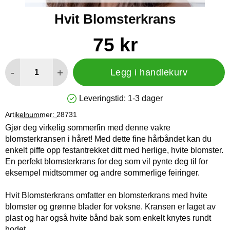
Hvit Blomsterkrans
Handle dette produktet, Hvit Blomsterkrans
pris
75 kr
antall
-
+
Legg i handlekurv
Leveringstid:
1-3 dager
Produkttilgjengelighet: På lager
Artikelnummer:
28731
Gjør deg virkelig sommerfin med denne vakre
blomsterkransen i håret! Med dette fine hårbåndet kan du
enkelt piffe opp festantrekket ditt med herlige, hvite blomster.
En perfekt blomsterkrans for deg som vil pynte deg til for
eksempel midtsommer og andre sommerlige feiringer.
Hvit Blomsterkrans omfatter en blomsterkrans med hvite
blomster og grønne blader for voksne. Kransen er laget av
plast og har også hvite bånd bak som enkelt knytes rundt
hodet.