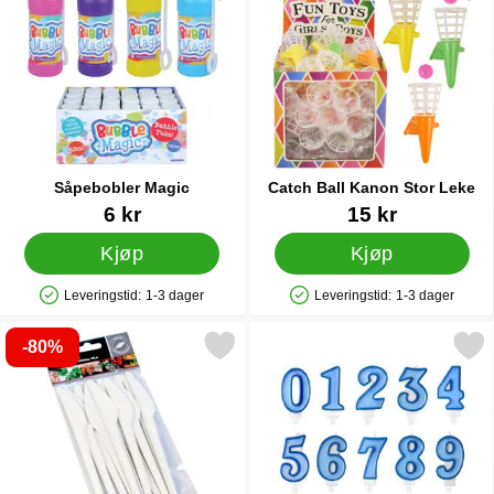
Såpebobler Magic
Catch Ball Kanon Stor Leke
Varenummer 12437
Varenummer 16905
6 kr
15 kr
Kjøp
Kjøp
Leveringstid:
1-3 dager
Leveringstid:
1-3 dager
Produkttilgjengelighet: På lager
Produkttilgjengelighet: På lager
-80%
Merk komposterbare Kniver som favoritt
Merk kakelys Tall Blå