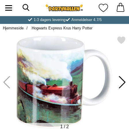
Søk
Startsiden for Partyhallen AB
Mine favoritt
1-3 dagers levering
Anmeldelser 4.7/5
Hjemmeside
Hogwarts Express Krus Harry Potter
Merk hogwarts Express Krus Har
1
/
2