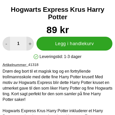
Hogwarts Express Krus Harry
Potter
Handle dette produktet, Hogwarts Express Krus Harry Potter
pris
89 kr
antall
-
+
Legg i handlekurv
Leveringstid:
1-3 dager
Produkttilgjengelighet: På lager
Artikelnummer:
41318
Drøm deg bort til et magisk tog og en fortryllende
trollmannsskole med dette fine Harry Potter kruset! Med
motiv av Hogwarts Express blir dette Harry Potter kruset en
utmerket gave til den som liker Harry Potter og fine Hogwarts
ting. Kort sagt perfekt for den som samler på fine Harry
Potter saker!
Hogwarts Express Krus Harry Potter inkluderer et Harry