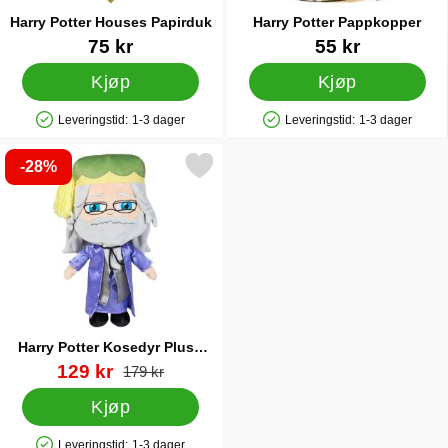
Harry Potter Houses Papirduk
Harry Potter Pappkopper
Varenummer 43061
Varenummer 41563
75 kr
55 kr
Kjøp
Kjøp
Leveringstid:
1-3 dager
Leveringstid:
1-3 dager
Produkttilgjengelighet: På lager
Produkttilgjengelighet: På lager
-28%
erk harry Potter Kosedyr Plush Dumbledore som favoritt
Harry Potter Kosedyr Plush
Dumbledore
Varenummer 40204
ny pris
129 kr
gammel pris
179 kr
Kjøp
Leveringstid:
1-3 dager