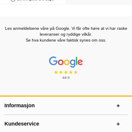
Produkttilgjengelighet: På lager
Les anmeldelsene våre på Google. Vi får ofte høre at vi har raske
leveranser og ryddige vilkår.
Se hva kundene våre faktisk synes om oss.
Prisjakt Vurdering: 4.6 Stjerne
4.6 / 5
Footer-innhold Blandet informasjon og le
Informasjon
Kundeservice