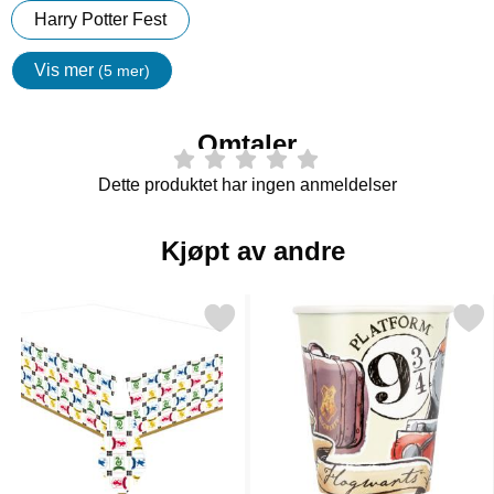
Harry Potter Fest
Vis mer
(5 mer)
egenskaper
Omtaler
Dette produktet har ingen anmeldelser
Kjøpt av andre
Merk harry Potter Houses Papirduk som favoritt
Merk harry Potter Pappko