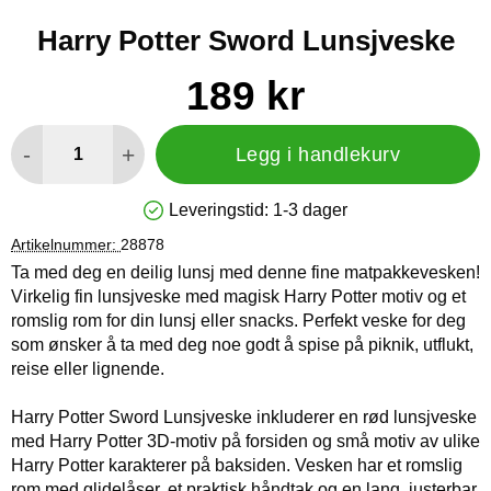
Harry Potter Sword Lunsjveske
Handle dette produktet, Harry Potter Sword Lunsjveske
pris
189 kr
antall
-
+
Legg i handlekurv
Leveringstid:
1-3 dager
Produkttilgjengelighet: På lager
Artikelnummer:
28878
Ta med deg en deilig lunsj med denne fine matpakkevesken!
Virkelig fin lunsjveske med magisk Harry Potter motiv og et
romslig rom for din lunsj eller snacks. Perfekt veske for deg
som ønsker å ta med deg noe godt å spise på piknik, utflukt,
reise eller lignende.
Harry Potter Sword Lunsjveske inkluderer en rød lunsjveske
med Harry Potter 3D-motiv på forsiden og små motiv av ulike
Harry Potter karakterer på baksiden. Vesken har et romslig
rom med glidelåser, et praktisk håndtak og en lang, justerbar