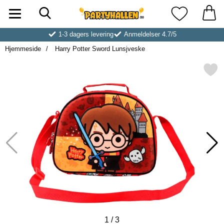
Søk
Startsiden for Partyhallen AB
Mine favoritt
1-3 dagers levering
Anmeldelser 4.7/5
Hjemmeside
Harry Potter Sword Lunsjveske
Merk harry Potter Sword Lun
1
/
3