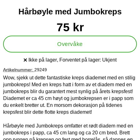
Hårbøyle med Jumbokreps
Handle dette produktet, Hårbøyle med Jumbokreps
pris
75 kr
Overvåke
Ikke på lager
, Forventet på lager:
Ukjent
Produkttilgjengelighet:
Artikelnummer:
29249
Wow, sjekk ut dette fantastiske kreps diademet med en stilig
jumbokreps! Med en kreps hatt i form av et diadem med en
jumbokreps blir du garantert mest synlig på årets krepsfest!
Diademet er ca 45 cm høyt og jumbokrepsen er i papp som
du enkelt bretter ut. En morsom dekorasjon på tidenes
krepsfest blir dette flotte kreps diademet!
Hårbøyle med Jumbokreps omfatter et rødt diadem med en
jumbokreps i papp, ca 45 cm lang og ca 20 cm bred. Brett
opp ryggen på krepsen og fest med borrelås, så dannes en