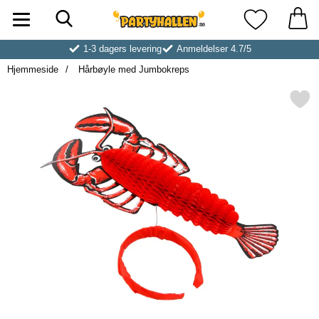
Søk
Startsiden for Partyhallen AB
Mine favoritt
1-3 dagers levering
Anmeldelser 4.7/5
Hjemmeside
Hårbøyle med Jumbokreps
Merk hårbøyle med Jumbok