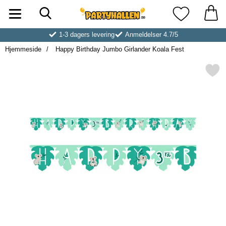
Søk
Startsiden for Partyhallen AB
Mine favoritt
1-3 dagers levering
Anmeldelser 4.7/5
Hjemmeside
Happy Birthday Jumbo Girlander Koala Fest
Merk happy Birthday Jumbo Girland