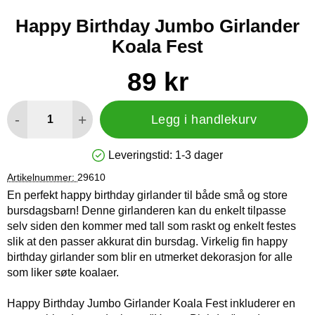
Happy Birthday Jumbo Girlander
Koala Fest
Handle dette produktet, Happy Birthday Jumbo Girlander Koal
pris
89 kr
antall
-
+
Legg i handlekurv
Leveringstid:
1-3 dager
Produkttilgjengelighet: På lager
Artikelnummer:
29610
En perfekt happy birthday girlander til både små og store
bursdagsbarn! Denne girlanderen kan du enkelt tilpasse
selv siden den kommer med tall som raskt og enkelt festes
slik at den passer akkurat din bursdag. Virkelig fin happy
birthday girlander som blir en utmerket dekorasjon for alle
som liker søte koalaer.
Happy Birthday Jumbo Girlander Koala Fest inkluderer en