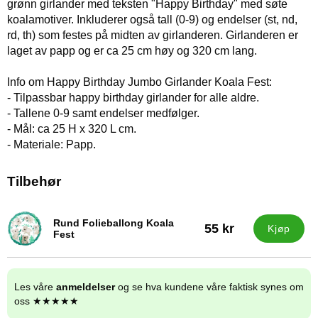
grønn girlander med teksten "Happy Birthday" med søte
koalamotiver. Inkluderer også tall (0-9) og endelser (st, nd,
rd, th) som festes på midten av girlanderen. Girlanderen er
laget av papp og er ca 25 cm høy og 320 cm lang.
Info om Happy Birthday Jumbo Girlander Koala Fest:
- Tilpassbar happy birthday girlander for alle aldre.
- Tallene 0-9 samt endelser medfølger.
- Mål: ca 25 H x 320 L cm.
- Materiale: Papp.
Tilbehør
Rund Folieballong Koala
55 kr
Kjøp
Varenummer 29608
Fest
Les våre
anmeldelser
og se hva kundene våre faktisk synes om
oss ★★★★★