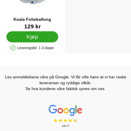
Koala Folieballong
Varenummer 23422
129 kr
Kjøp
Leveringstid:
1-3 dager
Produkttilgjengelighet: På lager
Les anmeldelsene våre på Google. Vi får ofte høre at vi har raske
leveranser og ryddige vilkår.
Se hva kundene våre faktisk synes om oss.
Prisjakt Vurdering: 4.6 Stjerne
4.6 / 5