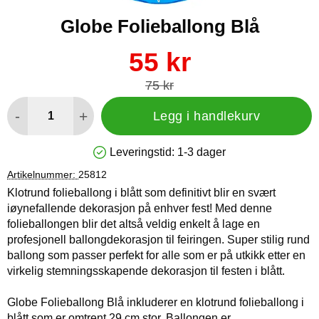
Globe Folieballong Blå
Handle dette produktet, Globe Folieballong Blå
ny pris
55 kr
gammel pris
75 kr
antall
-
+
Legg i handlekurv
Leveringstid:
1-3 dager
Produkttilgjengelighet: På lager
Artikelnummer:
25812
Klotrund folieballong i blått som definitivt blir en svært
iøynefallende dekorasjon på enhver fest! Med denne
folieballongen blir det altså veldig enkelt å lage en
profesjonell ballongdekorasjon til feiringen. Super stilig rund
ballong som passer perfekt for alle som er på utkikk etter en
virkelig stemningsskapende dekorasjon til festen i blått.
Globe Folieballong Blå inkluderer en klotrund folieballong i
blått som er omtrent 29 cm stor. Ballongen er