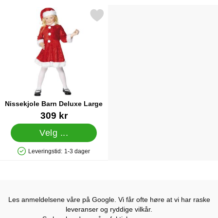
Merk nissekjole Barn Deluxe Large som favoritt
Nissekjole Barn Deluxe Large
Varenummer 13803
309 kr
Velg ...
Leveringstid:
1-3 dager
Produkttilgjengelighet: På lager
Les anmeldelsene våre på Google. Vi får ofte høre at vi har raske
leveranser og ryddige vilkår.