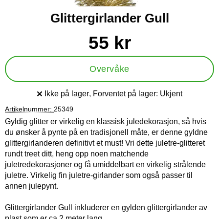
Glittergirlander Gull
Handle dette produktet, Glittergirlander Gull
pris
55 kr
Overvåke
Ikke på lager
, Forventet på lager:
Ukjent
Produkttilgjengelighet:
Artikelnummer:
25349
Gyldig glitter er virkelig en klassisk juledekorasjon, så hvis
du ønsker å pynte på en tradisjonell måte, er denne gyldne
glittergirlanderen definitivt et must! Vri dette juletre-glitteret
rundt treet ditt, heng opp noen matchende
juletredekorasjoner og få umiddelbart en virkelig strålende
juletre. Virkelig fin juletre-girlander som også passer til
annen julepynt.
Glittergirlander Gull inkluderer en gylden glittergirlander av
plast som er ca 2 meter lang.