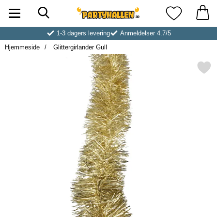
Søk
Startsiden for Partyhallen AB
Mine favoritt
1-3 dagers levering
Anmeldelser 4.7/5
Hjemmeside
Glittergirlander Gull
Merk glittergirlander Gu