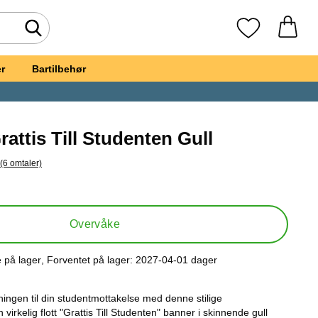
Søk
Mine favoritte
r
Bartilbehør
rattis Till Studenten Gull
(6 omtaler)
il alle omtaler
, Girlander Grattis Till Studenten Gull
Overvåke
e på lager
, Forventet på lager:
2027-04-01 dager
ttilgjengelighet:
ningen til din studentmottakelse med denne stilige
virkelig flott "Grattis Till Studenten" banner i skinnende gull