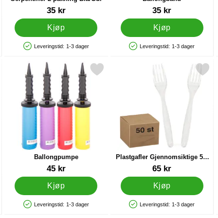
Varenummer 10941
Varenummer 21211
35 kr
35 kr
Kjøp
Kjøp
Leveringstid:
1-3 dager
Leveringstid:
1-3 dager
Produkttilgjengelighet: På lager
Produkttilgjengelighet: På lager
e som favoritt
Merk ballongpumpe som favoritt
Merk plastgafler Gjennomsiktige 
Ballongpumpe
Plastgafler Gjennomsiktige 50-
pakning
Varenummer 9838
Varenummer 12882
45 kr
65 kr
Kjøp
Kjøp
Leveringstid:
1-3 dager
Leveringstid:
1-3 dager
Produkttilgjengelighet: På lager
Produkttilgjengelighet: På lager