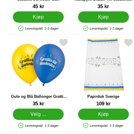
Varenummer 27846
Varenummer 27851
45 kr
35 kr
Kjøp
Kjøp
Leveringstid:
1-3 dager
Leveringstid:
1-3 dager
Produkttilgjengelighet: På lager
Produkttilgjengelighet: På lager
Merk gule og Blå Ballonger Grattis Till Studenten som favoritt
Merk papirduk Sverig
Gule og Blå Ballonger Grattis
Papirduk Sverige
Till Studenten
Varenummer 10881
Varenummer 12885
35 kr
109 kr
Velg ...
Kjøp
Leveringstid:
1-3 dager
Leveringstid:
1-3 dager
Produkttilgjengelighet: På lager
Produkttilgjengelighet: På lager