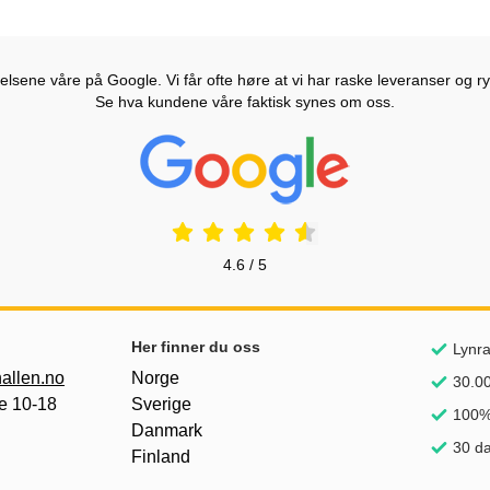
lsene våre på Google. Vi får ofte høre at vi har raske leveranser og ryd
Se hva kundene våre faktisk synes om oss.
Prisjakt Vurdering: 4.6 Stjerne
4.6 / 5
nker
Her finner du oss
Lynra
allen.no
Norge
30.00
e 10-18
Sverige
100%
Danmark
30 da
Finland