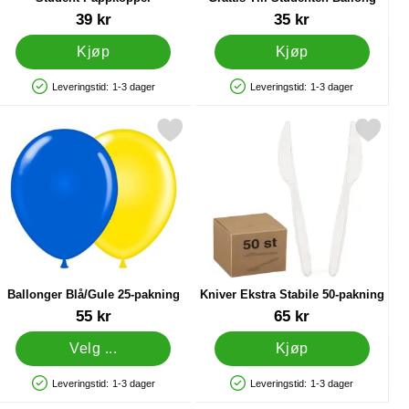
Varenummer 27843
Varenummer 27838
39 kr
35 kr
Kjøp
Kjøp
Leveringstid:
1-3 dager
Leveringstid:
1-3 dager
Produkttilgjengelighet: På lager
Produkttilgjengelighet: På lager
50-pakning som favoritt
Merk ballonger Blå/Gule 25-pakning som favoritt
Merk kniver Ekstra Stabile 50-pa
Ballonger Blå/Gule 25-pakning
Kniver Ekstra Stabile 50-pakning
Varenummer 10453
Varenummer 32152
55 kr
65 kr
Velg ...
Kjøp
Leveringstid:
1-3 dager
Leveringstid:
1-3 dager
Produkttilgjengelighet: På lager
Produkttilgjengelighet: På lager