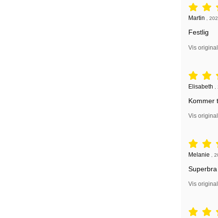
Vurdering: 
Anmeldelse
Martin
,
202
Festlig
Vis origina
Vurdering: 
Anmeldelse
Elisabeth
,
Kommer til
Vis origina
Vurdering: 
Anmeldelse
Melanie
,
2
Superbra
Vis origina
Vurdering: 