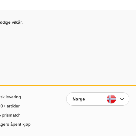
dige vilkår.
sk levering
Norge
0+ artikler
 prismatch
gers åpent kjøp