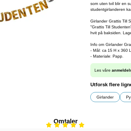
som uten tvil blir en 
studentgirlanderen kan 
Girlander Grattis Till
"Grattis Till Studente
hvit på baksiden. Lag
Info om Girlander Grat
- Mål: ca 15 H x 360 
- Materiale: Papp.
Les våre
anmeldel
Utforsk flere lig
Girlander
Py
Omtaler