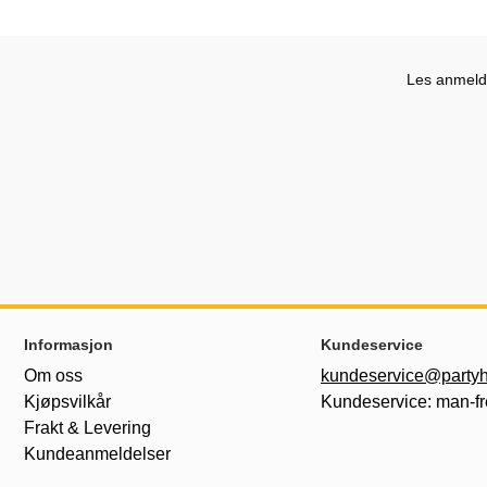
Les anmelde
Footer-innhold Blandet informasjon og le
Informasjon
Kundeservice
Om oss
kundeservice@partyh
Kjøpsvilkår
Kundeservice: man-fr
Frakt & Levering
Kundeanmeldelser