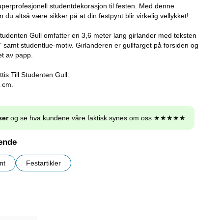
superprofesjonell studentdekorasjon til festen. Med denne
du altså være sikker på at din festpynt blir virkelig vellykket!
 Studenten Gull omfatter en 3,6 meter lang girlander med teksten
n" samt studentlue-motiv. Girlanderen er gullfarget på forsiden og
et av papp.
tis Till Studenten Gull:
L cm.
ser
og se hva kundene våre faktisk synes om oss ★★★★★
nende
nt
Festartikler