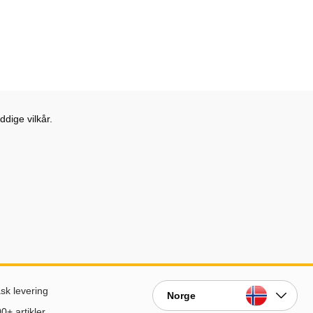
r
dige vilkår.
sk levering
Norge
0+ artikler