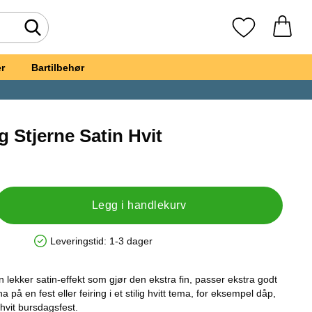
Søk
Mine favoritte
r
Bartilbehør
g Stjerne Satin Hvit
, Folieballong Stjerne Satin Hvit
Legg i handlekurv
Leveringstid:
1-3 dager
Produkttilgjengelighet: På lager
 lekker satin-effekt som gjør den ekstra fin, passer ekstra godt
på en fest eller feiring i et stilig hvitt tema, for eksempel dåp,
n hvit bursdagsfest.