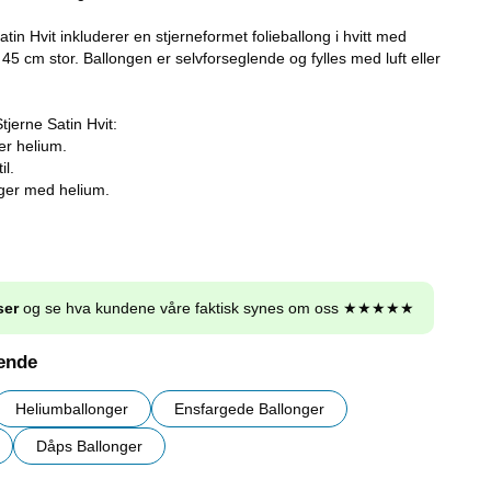
atin Hvit inkluderer en stjerneformet folieballong i hvitt med
 45 cm stor. Ballongen er selvforseglende og fylles med luft eller
tjerne Satin Hvit:
ler helium.
il.
ager med helium.
ser
og se hva kundene våre faktisk synes om oss ★★★★★
nende
Heliumballonger
Ensfargede Ballonger
Dåps Ballonger