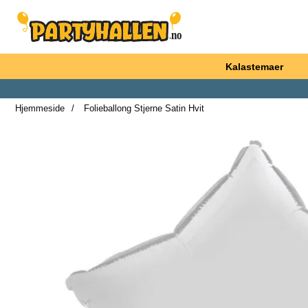
Startsiden for Partyhallen AB
Kalastemaer
Hjemmeside
Folieballong Stjerne Satin Hvit