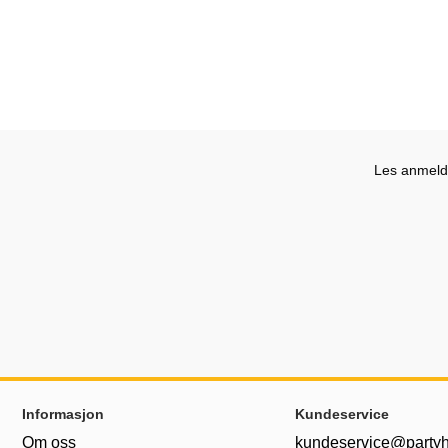
Les anmelde
Footer-innhold Blandet informasjon og le
Informasjon
Kundeservice
Om oss
kundeservice@partyh