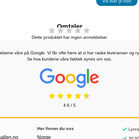
Vis mer
(8 mer)
egenskape
Omtaler
Dette produktet har ingen anmeldelser
lsene våre på Google. Vi får ofte høre at vi har raske leveranser og ryd
Se hva kundene våre faktisk synes om oss.
Prisjakt Vurdering: 4.6 Stjerne
4.6 / 5
nker
Her finner du oss
Lynra
allen.no
Norge
30.00