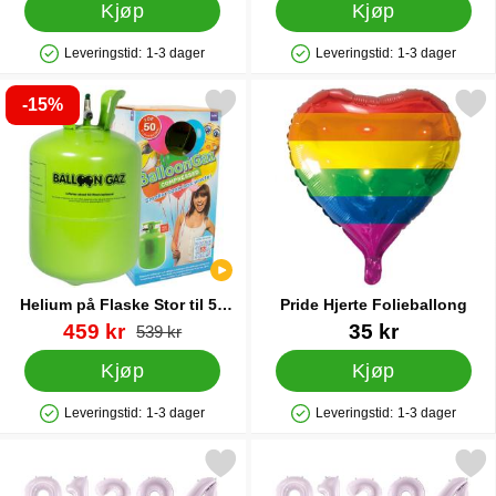
Kjøp
Kjøp
Leveringstid:
1-3 dager
Leveringstid:
1-3 dager
Produkttilgjengelighet: På lager
Produkttilgjengelighet: På lager
-15%
helium på Flaske Stor til 50 Ballonger (20-25 cm) som favoritt
Merk pride Hjerte Folieba
Helium på Flaske Stor til 50
Pride Hjerte Folieballong
Ballonger (20-25 cm)
Varenummer 13480
ny pris
Varenummer 16818
459 kr
35 kr
gammel pris
539 kr
Kjøp
Kjøp
Leveringstid:
1-3 dager
Leveringstid:
1-3 dager
Produkttilgjengelighet: På lager
Produkttilgjengelighet: På lager
Merk tallballong Lavendel 5 som favoritt
Merk tallballong Lavend