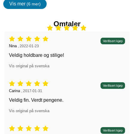
Vis mer
(6 mer)
egenskaper
Omtaler
Vurdering: 5 stjerne av 5,
Verifisert kjøp
Anmeldelse av:
Nina
,
2022-01-23
Veldig holdbare og stilige!
Vis original på svenska
Vurdering: 5 stjerne av 5,
Verifisert kjøp
Anmeldelse av:
Carina
,
2017-01-31
Veldig fin. Verdt pengene.
Vis original på svenska
Vurdering: 5 stjerne av 5,
Verifisert kjøp