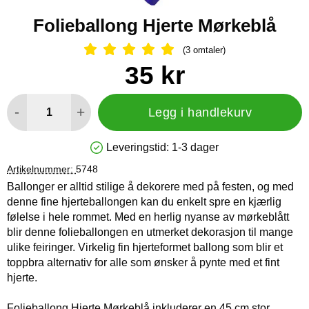
Folieballong Hjerte Mørkeblå
(3 omtaler)
Vurdering: 5 Stjerne, Gå til alle omtal
Handle dette produktet, Folieballong Hjerte Mørkeblå
pris
35 kr
antall
-
+
Legg i handlekurv
Leveringstid:
1-3 dager
Produkttilgjengelighet: På lager
Artikelnummer:
5748
Ballonger er alltid stilige å dekorere med på festen, og med
denne fine hjerteballongen kan du enkelt spre en kjærlig
følelse i hele rommet. Med en herlig nyanse av mørkeblått
blir denne folieballongen en utmerket dekorasjon til mange
ulike feiringer. Virkelig fin hjerteformet ballong som blir et
toppbra alternativ for alle som ønsker å pynte med et fint
hjerte.
Folieballong Hjerte Mørkeblå inkluderer en 45 cm stor,