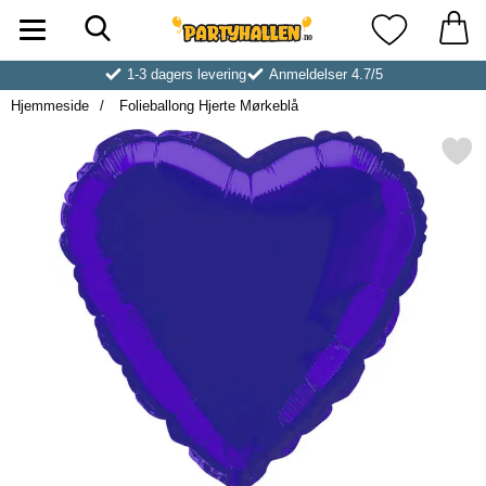
Søk
Startsiden for Partyhallen AB
Mine favoritt
1-3 dagers levering
Anmeldelser 4.7/5
Hjemmeside
Folieballong Hjerte Mørkeblå
Merk folieballong Hjerte Mø