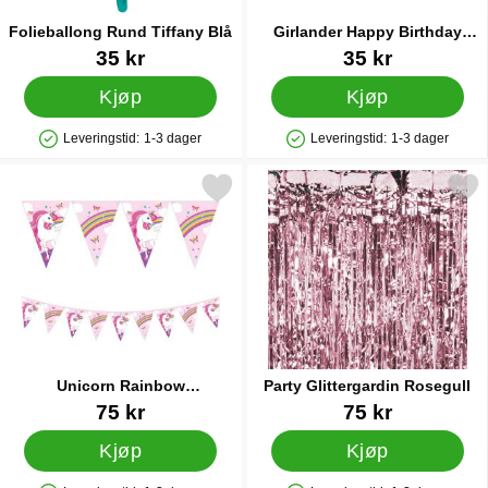
Folieballong Rund Tiffany Blå
Girlander Happy Birthday
Regnbueskimrende
Varenummer 14477
Varenummer 33126
35 kr
35 kr
Kjøp
Kjøp
Leveringstid:
1-3 dager
Leveringstid:
1-3 dager
Produkttilgjengelighet: På lager
Produkttilgjengelighet: På lager
Merk unicorn Rainbow Flaggirlander som favoritt
Merk party Glittergardin R
Unicorn Rainbow
Party Glittergardin Rosegull
Flaggirlander
Varenummer 42200
Varenummer 20486
75 kr
75 kr
Kjøp
Kjøp