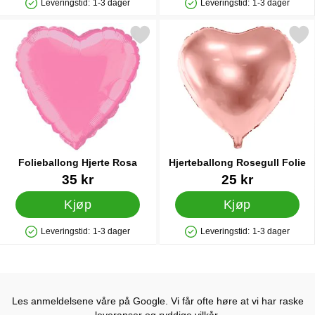
Leveringstid:
1-3 dager
Leveringstid:
1-3 dager
Produkttilgjengelighet: På lager
Produkttilgjengelighet: På lager
Merk folieballong Hjerte Rosa som favoritt
Merk hjerteballong Rosegul
Folieballong Hjerte Rosa
Hjerteballong Rosegull Folie
Varenummer 5751
Varenummer 21589
35 kr
25 kr
Kjøp
Kjøp
Leveringstid:
1-3 dager
Leveringstid:
1-3 dager
Produkttilgjengelighet: På lager
Produkttilgjengelighet: På lager
Les anmeldelsene våre på Google. Vi får ofte høre at vi har raske