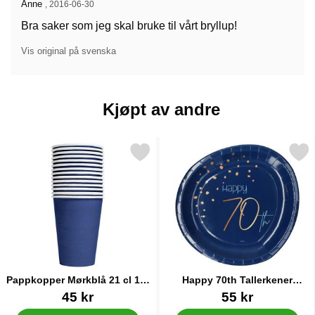
Anmeldelse av:
Anne
,
2016-06-30
Bra saker som jeg skal bruke til vårt bryllup!
Vis original på svenska
Kjøpt av andre
Merk pappkopper Mørkblå 21 cl 14-pakning som favoritt
Merk happy 70th Tallerkener 
Pappkopper Mørkblå 21 cl 14-
Happy 70th Tallerkener
pakning
Mørkeblå
Varenummer 83138
Varenummer 22554
45 kr
55 kr