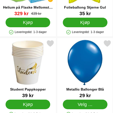
Helium på Flaske Mellomstor
Folieballong Stjerne Gul
til 30 Ballonger (20-25 cm)
Varenummer 13479
ny pris
Varenummer 5740
329 kr
35 kr
gammel pris
439 kr
Kjøp
Kjøp
Leveringstid:
1-3 dager
Leveringstid:
1-3 dager
Produkttilgjengelighet: På lager
Produkttilgjengelighet: På lager
Merk student Pappkopper som favoritt
Merk metallic Ballonger
Student Pappkopper
Metallic Ballonger Blå
Varenummer 27843
Varenummer 10496
39 kr
29 kr
Kjøp
Velg ...