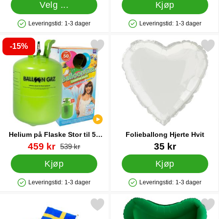
Velg ...
Kjøp
Leveringstid:
1-3 dager
Leveringstid:
1-3 dager
Produkttilgjengelighet: På lager
Produkttilgjengelighet: På lager
-15%
helium på Flaske Stor til 50 Ballonger (20-25 cm) som favoritt
Merk folieballong Hjerte
Helium på Flaske Stor til 50
Folieballong Hjerte Hvit
Ballonger (20-25 cm)
Varenummer 13480
ny pris
Varenummer 5754
459 kr
35 kr
gammel pris
539 kr
Kjøp
Kjøp
Leveringstid:
1-3 dager
Leveringstid:
1-3 dager
Produkttilgjengelighet: På lager
Produkttilgjengelighet: På lager
Merk svenske Håndflagg På Pinne som favoritt
Merk folieballong Hjerte Mø