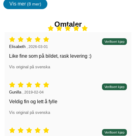
Vis mer
(8 mer)
egenskaper
Omtaler
Vurdering: 5 stjerne av 5,
Verifisert kjøp
Anmeldelse av:
Elisabeth
,
2026-03-01
Like fine som på bildet, rask levering :)
Vis original på svenska
Vurdering: 5 stjerne av 5,
Verifisert kjøp
Anmeldelse av:
Gunilla
,
2019-02-04
Veldig fin og lett å fylle
Vis original på svenska
Vurdering: 5 stjerne av 5,
Verifisert kjøp