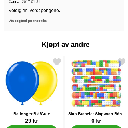
Anmeldelse av:
Carina
,
2017-01-31
Veldig fin, verdt pengene.
Vis original på svenska
Kjøpt av andre
Merk ballonger Blå/Gule som favoritt
Merk slap Bracelet Slapwrap B
Ballonger Blå/Gule
Slap Bracelet Slapwrap Bånd
Brickz
Varenummer 10452
Varenummer 40213
29 kr
6 kr