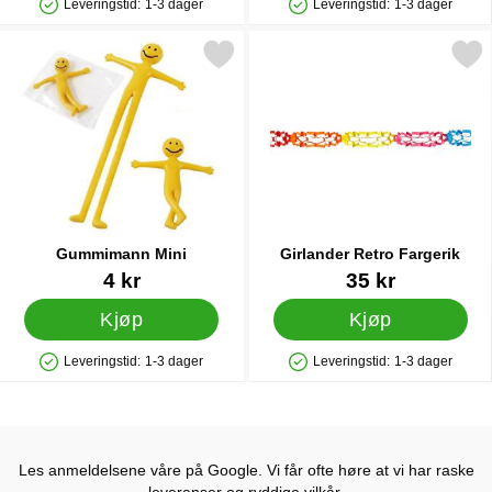
Leveringstid:
1-3 dager
Leveringstid:
1-3 dager
Produkttilgjengelighet: På lager
Produkttilgjengelighet: På lager
Merk gummimann Mini som favoritt
Merk girlander Retro Far
Gummimann Mini
Girlander Retro Fargerik
Varenummer 12483
Varenummer 33416
4 kr
35 kr
Kjøp
Kjøp
Leveringstid:
1-3 dager
Leveringstid:
1-3 dager
Produkttilgjengelighet: På lager
Produkttilgjengelighet: På lager
Les anmeldelsene våre på Google. Vi får ofte høre at vi har raske