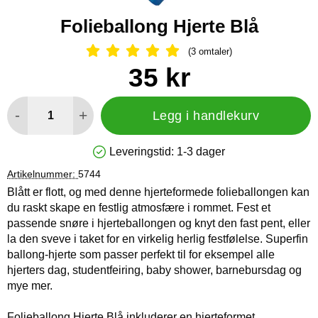
Folieballong Hjerte Blå
(3 omtaler)
Vurdering: 5 Stjerne, Gå til alle omtal
Handle dette produktet, Folieballong Hjerte Blå
pris
35 kr
antall
-
+
Legg i handlekurv
Leveringstid:
1-3 dager
Produkttilgjengelighet: På lager
Artikelnummer:
5744
Blått er flott, og med denne hjerteformede folieballongen kan
du raskt skape en festlig atmosfære i rommet. Fest et
passende snøre i hjerteballongen og knyt den fast pent, eller
la den sveve i taket for en virkelig herlig festfølelse. Superfin
ballong-hjerte som passer perfekt til for eksempel alle
hjerters dag, studentfeiring, baby shower, barnebursdag og
mye mer.
Folieballong Hjerte Blå inkluderer en hjerteformet