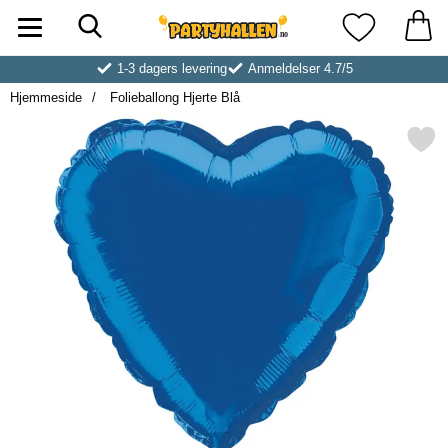
Søk
Startsiden for Partyhallen AB
Mine favoritt
1-3 dagers levering
Anmeldelser 4.7/5
Hjemmeside
Folieballong Hjerte Blå
Merk folieballong Hjerte