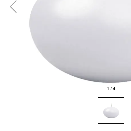
1
/
4