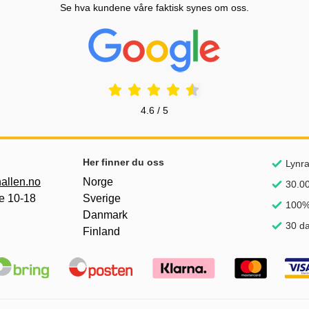
Se hva kundene våre faktisk synes om oss.
Prisjakt Vurdering: 4.6 Stjerne
4.6 / 5
nker
Her finner du oss
Lynra
allen.no
Norge
30.00
e 10-18
Sverige
100%
Danmark
30 da
Finland