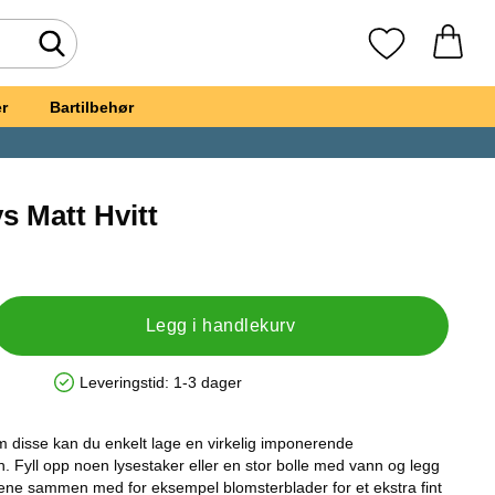
Søk
Mine favoritte
r
Bartilbehør
s Matt Hvitt
, Flytende Lys Matt Hvitt
Legg i handlekurv
Leveringstid:
1-3 dager
Produkttilgjengelighet: På lager
m disse kan du enkelt lage en virkelig imponerende
en. Fyll opp noen lysestaker eller en stor bolle med vann og legg
sene sammen med for eksempel blomsterblader for et ekstra fint