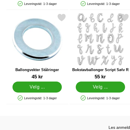
Leveringstid:
1-3 dager
Leveringstid:
1-3 dager
Produkttilgjengelighet: På lager
Produkttilgjengelighet: På lager
Merk ballongvekter Stålringer som favoritt
Merk bokstavballonger Scrip
Ballongvekter Stålringer
Bokstavballonger Script Sølv R
Varenummer 25702
Varenummer 20998
45 kr
55 kr
Velg ...
Velg ...
Leveringstid:
1-3 dager
Leveringstid:
1-3 dager
Produkttilgjengelighet: På lager
Produkttilgjengelighet: På lager
Les anmelde