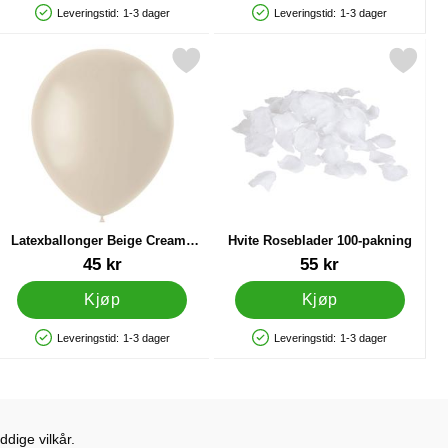
Leveringstid:
1-3 dager
Leveringstid:
1-3 dager
Produkttilgjengelighet: På lager
Produkttilgjengelighet: På lager
 Dessert som favoritt
Merk latexballonger Beige Creamy Latte som favoritt
Merk hvite Roseblader 100-pakn
Latexballonger Beige Creamy
Hvite Roseblader 100-pakning
Latte
Varenummer 41977
Varenummer 86151
45 kr
55 kr
Kjøp
Kjøp
Leveringstid:
1-3 dager
Leveringstid:
1-3 dager
Produkttilgjengelighet: På lager
Produkttilgjengelighet: På lager
dige vilkår.