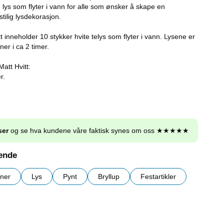
e lys som flyter i vann for alle som ønsker å skape en
stilig lysdekorasjon.
t inneholder 10 stykker hvite telys som flyter i vann. Lysene er
er i ca 2 timer.
att Hvitt:
r.
ser
og se hva kundene våre faktisk synes om oss ★★★★★
nende
oner
Lys
Pynt
Bryllup
Festartikler
r