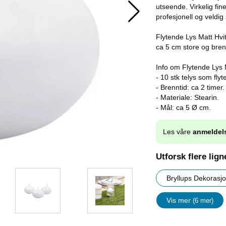
utseende. Virkelig fin
profesjonell og veldig 
Flytende Lys Matt Hvit
ca 5 cm store og brenn
Info om Flytende Lys M
- 10 stk telys som flyte
- Brenntid: ca 2 timer.
- Materiale: Stearin.
- Mål: ca 5 Ø cm.
Les våre
anmeldel
Utforsk flere lig
Bryllups Dekorasj
Vis mer
(6 mer)
egenskape