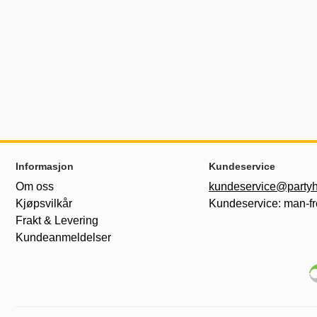
Footer-innhold Blandet informasjon og le
Informasjon
Kundeservice
Om oss
kundeservice@partyh
Kjøpsvilkår
Kundeservice: man-fr
Frakt & Levering
Kundeanmeldelser