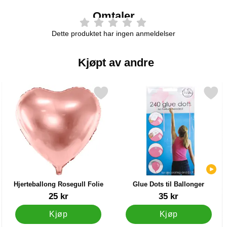
Omtaler
Dette produktet har ingen anmeldelser
Kjøpt av andre
r Konfetti som favoritt
Merk hjerteballong Rosegull Folie som favoritt
Merk glue Dots til Ballong
Hjerteballong Rosegull Folie
Glue Dots til Ballonger
Varenummer 21589
Varenummer 22428
25 kr
35 kr
Kjøp
Kjøp