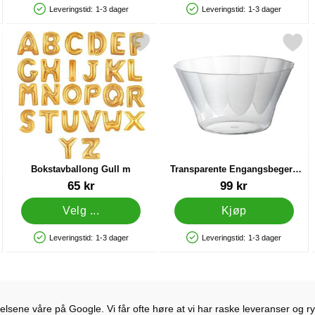
Leveringstid:
1-3 dager
Leveringstid:
1-3 dager
Produkttilgjengelighet: På lager
Produkttilgjengelighet: På lager
t Sølv R som favoritt
Merk bokstavballong Gull m som favoritt
Merk transparente Engangsbegere
Bokstavballong Gull m
Transparente Engangsbegere
Dessert
Varenummer 10078
Varenummer 32118
65 kr
99 kr
Velg ...
Kjøp
Leveringstid:
1-3 dager
Leveringstid:
1-3 dager
Produkttilgjengelighet: På lager
Produkttilgjengelighet: På lager
lsene våre på Google. Vi får ofte høre at vi har raske leveranser og ryd