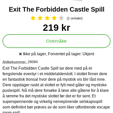
Exit The Forbidden Castle Spill
(1 omtaler)
Vurdering: 4 Stjerne, Gå til alle omtal
Handle dette produktet, Exit The Forbidden Castle Spill
pris
219 kr
Overvåke
Ikke på lager
, Forventet på lager:
Ukjent
Produkttilgjengelighet:
Artikelnummer:
28084
Exit The Forbidden Castle Spill tar dere med på et
fengslende eventyr i et middelalderslott. I slottet finner dere
en fantastisk tronsal hvor dere på mystisk vis blir låst inne.
Dere oppdager raskt at slottet er fylt med gåter og mystiske
puslespill. Nå må dere forsøke å løse alle gåtene for å klare
å rømme fra det mystiske slottet før det er for sent. Et
superspennende og virkelig nervepirrende selskapsspill
som definitivt bør prøves av de som liker utfordrende escape
room spill.