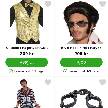
Merk glitrende Paljettvest Gull Medium som favoritt
Merk elvis Rock n Roll P
Glitrende Paljettvest Gull
Elvis Rock n Roll Parykk
Medium
Varenummer 21345
Varenummer 22961
269 kr
209 kr
Velg ...
Kjøp
Leveringstid:
1-3 dager
Leveringstid:
1-3 dager
Produkttilgjengelighet: På lager
Produkttilgjengelighet: På lager
Merk fengselskjede Hals & Håndledd som favoritt
Merk håndjern med Len