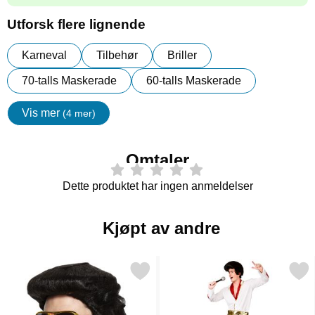
Utforsk flere lignende
Karneval
Tilbehør
Briller
70-talls Maskerade
60-talls Maskerade
Vis mer
(4 mer)
egenskaper
Omtaler
Dette produktet har ingen anmeldelser
Kjøpt av andre
Merk rock Star Parykk som favoritt
Merk elvis Presley Kostyme 