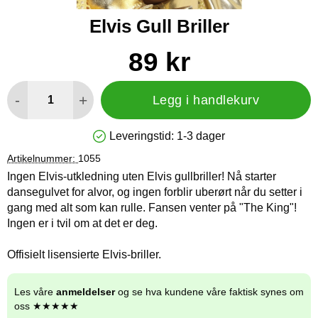
Elvis Gull Briller
Handle dette produktet, Elvis Gull Briller
pris
89 kr
antall
-
+
Legg i handlekurv
Leveringstid:
1-3 dager
Produkttilgjengelighet: På lager
Artikelnummer:
1055
Ingen Elvis-utkledning uten Elvis gullbriller! Nå starter
dansegulvet for alvor, og ingen forblir uberørt når du setter i
gang med alt som kan rulle. Fansen venter på "The King"!
Ingen er i tvil om at det er deg.
Offisielt lisensierte Elvis-briller.
Les våre
anmeldelser
og se hva kundene våre faktisk synes om
oss ★★★★★