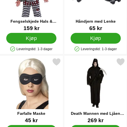
Fengselskjede Hals &
Håndjern med Lenke
Håndledd
Varenummer 85292
Varenummer 11731
159 kr
65 kr
Kjøp
Kjøp
Leveringstid:
1-3 dager
Leveringstid:
1-3 dager
Produkttilgjengelighet: På lager
Produkttilgjengelighet: På lager
Merk farfalle Maske som favoritt
Merk death Mannen med Ljåen
Farfalle Maske
Death Mannen med Ljåen
Kostyme
Varenummer 1117
Varenummer 38650
45 kr
269 kr