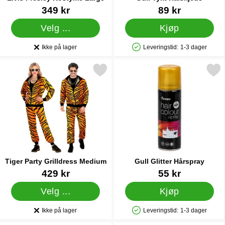
Varenummer 11260
Varenummer 84394
349 kr
89 kr
Velg ...
Kjøp
Ikke på lager
Leveringstid:
1-3 dager
Produkttilgjengelighet:
Produkttilgjengelighet: På lager
Merk tiger Party Grilldress Medium som favoritt
Merk gull Glitter Hårsp
Tiger Party Grilldress Medium
Gull Glitter Hårspray
Varenummer 44121
Varenummer 20863
429 kr
55 kr
Velg ...
Kjøp
Ikke på lager
Leveringstid:
1-3 dager
Produkttilgjengelighet:
Produkttilgjengelighet: På lager