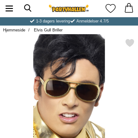
Søk
Startsiden for Partyhallen AB
Mine favoritt
1-3 dagers levering
Anmeldelser 4.7/5
Hjemmeside
Elvis Gull Briller
Merk elvis Gull Brille