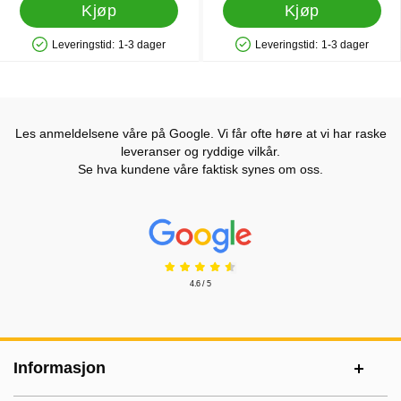
Kjøp
Kjøp
Leveringstid:
1-3 dager
Leveringstid:
1-3 dager
Produkttilgjengelighet: På lager
Produkttilgjengelighet: På lager
Les anmeldelsene våre på Google. Vi får ofte høre at vi har raske
leveranser og ryddige vilkår.
Se hva kundene våre faktisk synes om oss.
Prisjakt Vurdering: 4.6 Stjerne
4.6 / 5
Footer-innhold Blandet informasjon og le
Informasjon