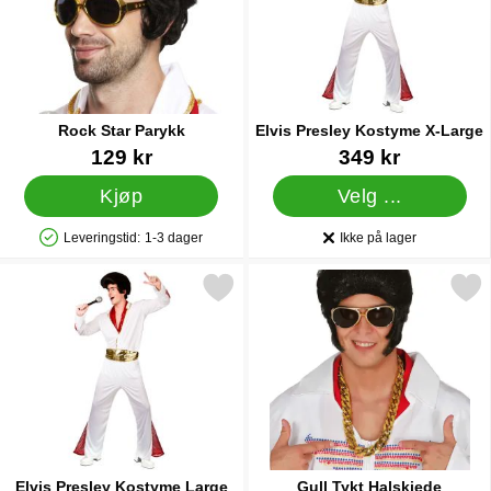
Rock Star Parykk
Elvis Presley Kostyme X-Large
Varenummer 24342
Varenummer 11261
129 kr
349 kr
Kjøp
Velg ...
Leveringstid:
1-3 dager
Ikke på lager
Produkttilgjengelighet: På lager
Produkttilgjengelighet:
Merk elvis Presley Kostyme Large som favoritt
Merk gull Tykt Halskje
Elvis Presley Kostyme Large
Gull Tykt Halskjede