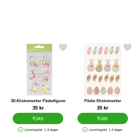
Merk 3D-Klistremerker Påskefigurer som favoritt
Merk påske Klistremer
3D-Klistremerker Påskefigurer
Påske Klistremerker
Varenummer 21041
Varenummer 21039
35 kr
35 kr
Kjøp
Kjøp
Leveringstid:
1-3 dager
Leveringstid:
1-3 dager
Produkttilgjengelighet: På lager
Produkttilgjengelighet: På lager