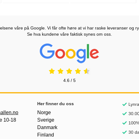
lsene våre på Google. Vi får ofte høre at vi har raske leveranser og ryd
Se hva kundene våre faktisk synes om oss.
Prisjakt Vurdering: 4.6 Stjerne
4.6 / 5
nker
Her finner du oss
Lynra
allen.no
Norge
30.00
e 10-18
Sverige
100%
Danmark
30 da
Finland