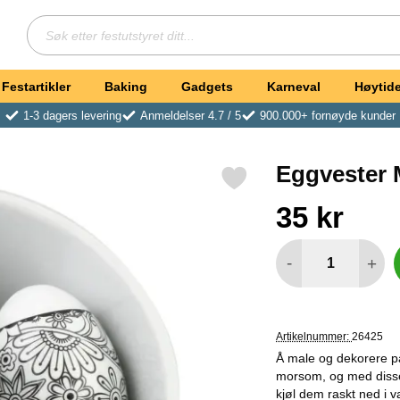
Søk
Søk etter festutstyret ditt
Festartikler
Baking
Gadgets
Karneval
Høytide
1-3 dagers levering
Anmeldelser 4.7 / 5
900.000+ fornøyde kunder
Eggvester 
Merk eggvester Mandala som favoritt
Handle dette produkt
pris
35 kr
antall
-
+
Artikelnummer:
26425
Å male og dekorere på
morsom, og med disse 
kjøl dem raskt ned i 