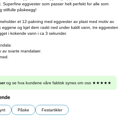
rt. Superfine eggvester som passer helt perfekt for alle som
g stilfulle påskeegg!
neholder et 12-pakning med eggvester av plast med motiv av
k eggene og kjøl dem raskt ned under kaldt vann, tre eggvesten
get i kokende vann i ca 3 sekunder.
ndala:
v av svarte mandalaer.
 med.
ser
og se hva kundene våre faktisk synes om oss ★★★★★
nende
ynt
Påske
Festartikler