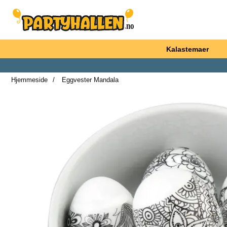
Startsiden for Partyhallen AB
Kalastemaer
Hjemmeside
Eggvester Mandala