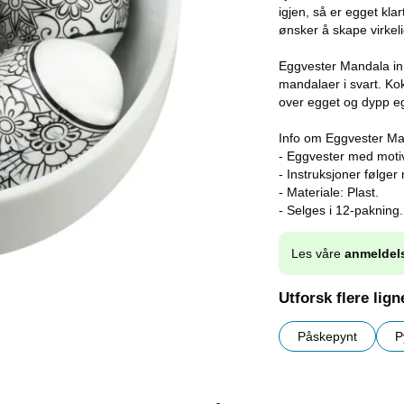
igjen, så er egget kla
ønsker å skape virkeli
Eggvester Mandala in
mandalaer i svart. Ko
over egget og dypp eg
Info om Eggvester Ma
- Eggvester med moti
- Instruksjoner følger
- Materiale: Plast.
- Selges i 12-pakning.
Les våre
anmeldel
Utforsk flere lig
Påskepynt
P