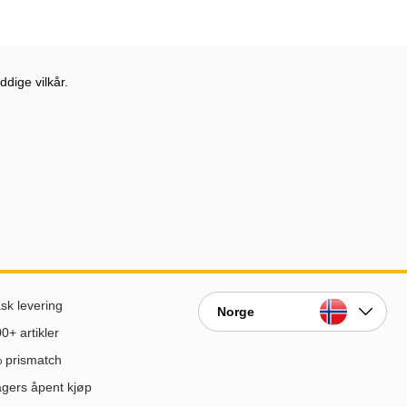
dige vilkår.
sk levering
Norge
0+ artikler
 prismatch
gers åpent kjøp