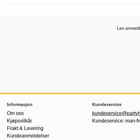
Les anmelde
Footer-innhold Blandet informasjon og le
Informasjon
Kundeservice
Om oss
kundeservice@partyh
Kjøpsvilkår
Kundeservice: man-fr
Frakt & Levering
Kundeanmeldelser