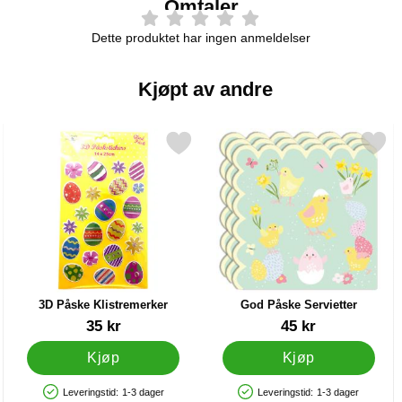
Omtaler
Dette produktet har ingen anmeldelser
Kjøpt av andre
ker som favoritt
Merk 3D Påske Klistremerker som favoritt
Merk god Påske Serviette
3D Påske Klistremerker
God Påske Servietter
Varenummer 87091
Varenummer 21315
35 kr
45 kr
Kjøp
Kjøp
Leveringstid:
1-3 dager
Leveringstid:
1-3 dager
Produkttilgjengelighet: På lager
Produkttilgjengelighet: På lager