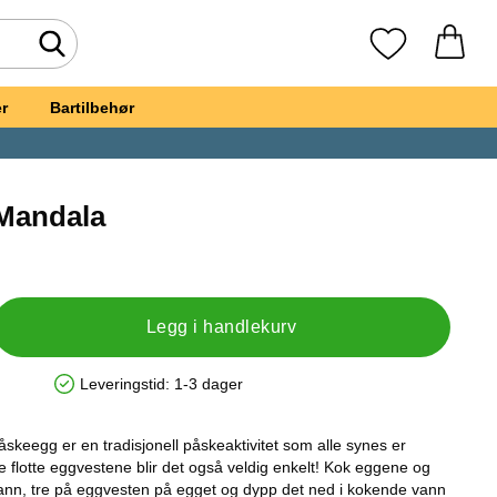
Søk
Mine favoritte
r
Bartilbehør
Mandala
et, Eggvester Mandala
Legg i handlekurv
Leveringstid:
1-3 dager
Produkttilgjengelighet: På lager
skeegg er en tradisjonell påskeaktivitet som alle synes er
flotte eggvestene blir det også veldig enkelt! Kok eggene og
vann, tre på eggvesten på egget og dypp det ned i kokende vann