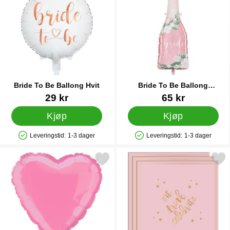
Bride To Be Ballong Hvit
Bride To Be Ballong
Champagneflaske
Varenummer 41440
Varenummer 41430
29 kr
65 kr
Kjøp
Kjøp
Leveringstid:
1-3 dager
Leveringstid:
1-3 dager
Produkttilgjengelighet: På lager
Produkttilgjengelighet: På lager
Merk folieballong Hjerte Rosa som favoritt
Merk engangsservietter Eat Drink Party