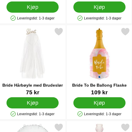
Kjøp
Kjøp
Leveringstid:
1-3 dager
Leveringstid:
1-3 dager
Produkttilgjengelighet: På lager
Produkttilgjengelighet: På lager
Merk bride Hårbøyle med Brudeslør som favoritt
Merk bride To Be Ballong 
Bride Hårbøyle med Brudeslør
Bride To Be Ballong Flaske
Varenummer 28363
Varenummer 23372
75 kr
109 kr
Kjøp
Kjøp
Leveringstid:
1-3 dager
Leveringstid:
1-3 dager
Produkttilgjengelighet: På lager
Produkttilgjengelighet: På lager
Merk bride To Be Ballong Hvit som favoritt
Merk bride To Be Ballong Cham