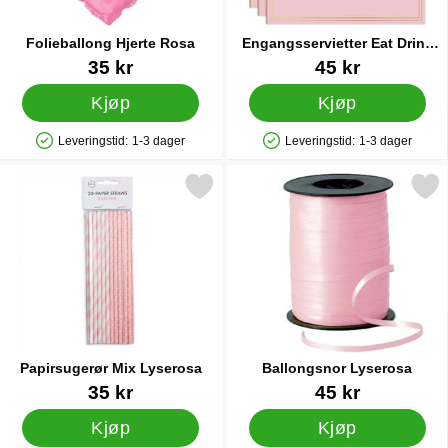
Folieballong Hjerte Rosa
Engangsservietter Eat Drink
Party Repeat 20-pakning
Varenummer 5751
Varenummer 86004
35 kr
45 kr
Kjøp
Kjøp
Leveringstid:
1-3 dager
Leveringstid:
1-3 dager
Produkttilgjengelighet: På lager
Produkttilgjengelighet: På lager
Merk papirsugerør Mix Lyserosa som favoritt
Merk ballongsnor Lyser
Papirsugerør Mix Lyserosa
Ballongsnor Lyserosa
Varenummer 22452
Varenummer 12726
35 kr
45 kr
Kjøp
Kjøp