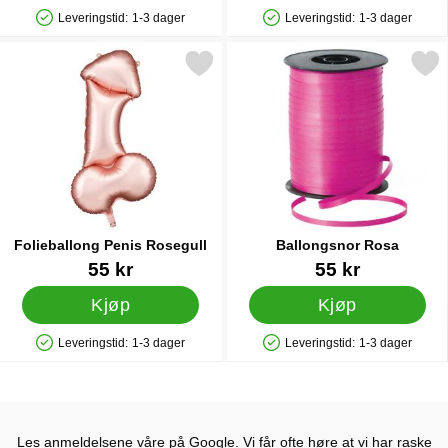
Leveringstid:
1-3 dager
Leveringstid:
1-3 dager
Produkttilgjengelighet: På lager
Produkttilgjengelighet: På lager
Merk folieballong Penis Rosegull som favoritt
Merk ballongsnor Ros
Folieballong Penis Rosegull
Ballongsnor Rosa
Varenummer 83391
Varenummer 12230
55 kr
55 kr
Kjøp
Kjøp
Leveringstid:
1-3 dager
Leveringstid:
1-3 dager
Produkttilgjengelighet: På lager
Produkttilgjengelighet: På lager
Les anmeldelsene våre på Google. Vi får ofte høre at vi har raske