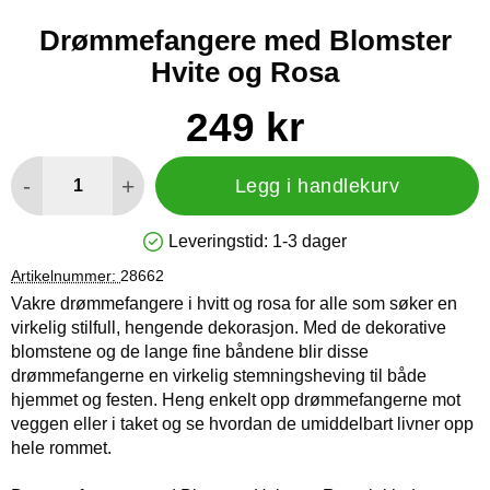
Drømmefangere med Blomster
Hvite og Rosa
Handle dette produktet, Drømmefangere med Blomster Hvite 
pris
249 kr
antall
-
+
Legg i handlekurv
Leveringstid:
1-3 dager
Produkttilgjengelighet: På lager
Artikelnummer:
28662
Vakre drømmefangere i hvitt og rosa for alle som søker en
virkelig stilfull, hengende dekorasjon. Med de dekorative
blomstene og de lange fine båndene blir disse
drømmefangerne en virkelig stemningsheving til både
hjemmet og festen. Heng enkelt opp drømmefangerne mot
veggen eller i taket og se hvordan de umiddelbart livner opp
hele rommet.