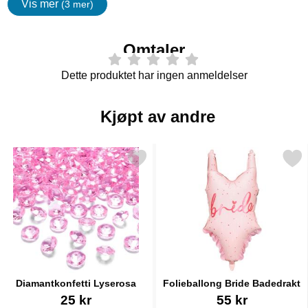
Vis mer
(3 mer)
egenskaper
Omtaler
Dette produktet har ingen anmeldelser
Kjøpt av andre
Merk diamantkonfetti Lyserosa som favoritt
Merk folieballong Bride Ba
Diamantkonfetti Lyserosa
Folieballong Bride Badedrakt
Varenummer 30491
Varenummer 42705
25 kr
55 kr