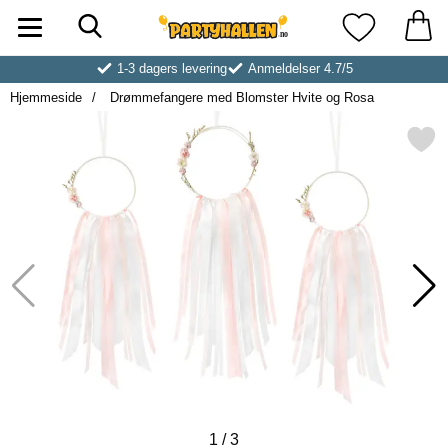
Søk
Startsiden for Partyhallen AB
Mine favoritt
1-3 dagers levering
Anmeldelser 4.7/5
Hjemmeside
Drømmefangere med Blomster Hvite og Rosa
Merk drømmefangere med Blomster 
1
/
3