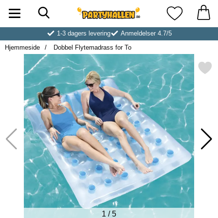
Søk
Startsiden for Partyhallen AB
Mine favoritt
1-3 dagers levering
Anmeldelser 4.7/5
Hjemmeside
Dobbel Flytemadrass for To
Merk dobbel Flytemadrass f
1
/
5