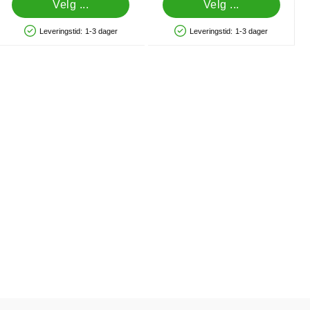
Velg ...
Velg ...
Leveringstid:
1-3 dager
Leveringstid:
1-3 dager
Produkttilgjengelighet: På lager
Produkttilgjengelighet: På lager
per som favoritt