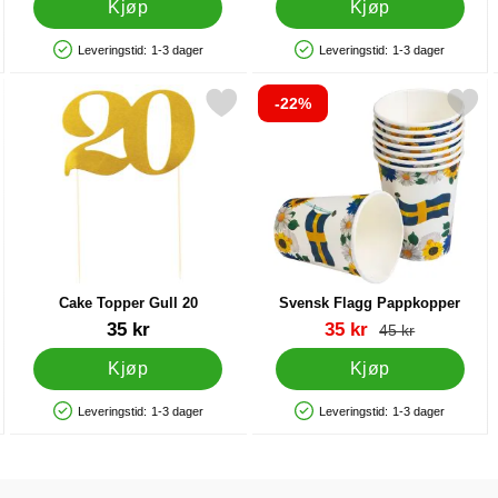
Kjøp
Kjøp
Leveringstid:
1-3 dager
Leveringstid:
1-3 dager
Produkttilgjengelighet: På lager
Produkttilgjengelighet: På lager
-22%
per Svart som favoritt
Merk cake Topper Gull 20 som favoritt
Merk svensk Flagg Pappkop
Cake Topper Gull 20
Svensk Flagg Pappkopper
Varenummer 38244
Varenummer 27847
ny pris
35 kr
35 kr
gammel pris
45 kr
Kjøp
Kjøp
Leveringstid:
1-3 dager
Leveringstid:
1-3 dager
Produkttilgjengelighet: På lager
Produkttilgjengelighet: På lager