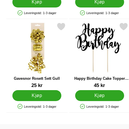
Kjøp
Kjøp
Leveringstid:
1-3 dager
Leveringstid:
1-3 dager
Produkttilgjengelighet: På lager
Produkttilgjengelighet: På lager
Merk gavesnor Rosett Sett Gull som favoritt
Merk happy Birthday Cake Top
Gavesnor Rosett Sett Gull
Happy Birthday Cake Topper
Svart
Varenummer 32663
Varenummer 33101
25 kr
45 kr
Kjøp
Kjøp
Leveringstid:
1-3 dager
Leveringstid:
1-3 dager
Produkttilgjengelighet: På lager
Produkttilgjengelighet: På lager