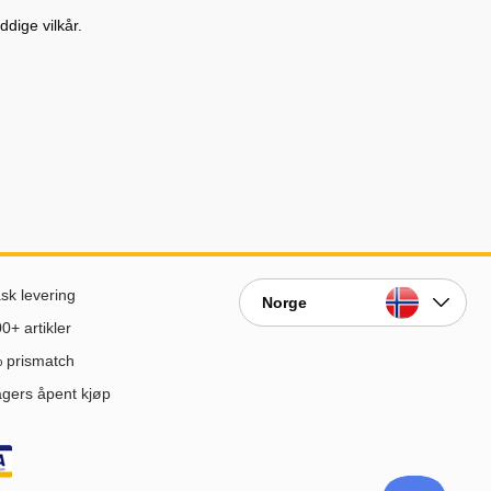
dige vilkår.
sk levering
Norge
0+ artikler
 prismatch
gers åpent kjøp