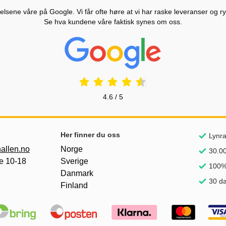
lsene våre på Google. Vi får ofte høre at vi har raske leveranser og ryd
Se hva kundene våre faktisk synes om oss.
Prisjakt Vurdering: 4.6 Stjerne
4.6 / 5
nker
Her finner du oss
Lynra
allen.no
Norge
30.00
e 10-18
Sverige
100%
Danmark
30 da
Finland