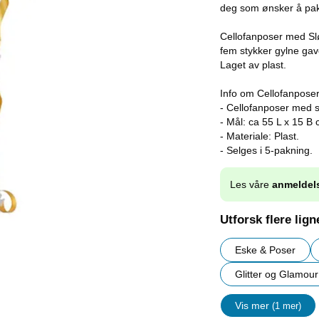
deg som ønsker å pakk
Cellofanposer med Slø
fem stykker gylne gav
Laget av plast.
Info om Cellofanposer
- Cellofanposer med sl
- Mål: ca 55 L x 15 B 
- Materiale: Plast.
- Selges i 5-pakning.
Les våre
anmeldel
Utforsk flere lig
Eske & Poser
Glitter og Glamou
Vis mer
(1 mer)
egenskape