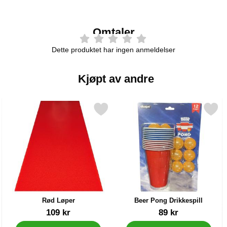
Omtaler
Dette produktet har ingen anmeldelser
Kjøpt av andre
ige som favoritt
Merk rød Løper som favoritt
Merk beer Pong Drikkespil
Rød Løper
Beer Pong Drikkespill
Varenummer 39041
Varenummer 20332
109 kr
89 kr