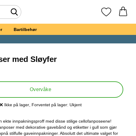
Søk
Mine favoritte
r
Bartilbehør
ser med Sløyfer
t, Cellofanposer med Sløyfer
Overvåke
Ikke på lager
, Forventet på lager:
Ukjent
Produkttilgjengelighet:
 ekte innpakningsproff med disse stilige cellofanposeene!
anposer med dekorative gavebånd og etiketter i gull som gjør
ppnå stilfulle gaveinnpakninger. Absolutt det ultimate valget for