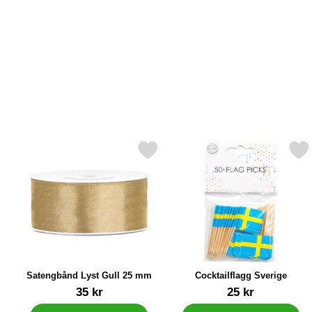
Merk satengbånd Lyst Gull 25 mm som favoritt
Merk cocktailflagg Sver
Satengbånd Lyst Gull 25 mm
Cocktailflagg Sverige
Varenummer 26131
Varenummer 31484
35 kr
25 kr