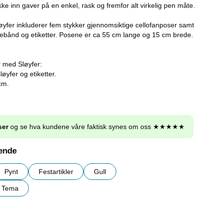
e inn gaver på en enkel, rask og fremfor alt virkelig pen måte.
yfer inkluderer fem stykker gjennomsiktige cellofanposer samt
ebånd og etiketter. Posene er ca 55 cm lange og 15 cm brede.
 med Sløyfer:
øyfer og etiketter.
cm.
ser
og se hva kundene våre faktisk synes om oss ★★★★★
nende
Pynt
Festartikler
Gull
r Tema
r