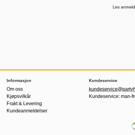
Les anmelde
Footer-innhold Blandet informasjon og le
Informasjon
Kundeservice
Om oss
kundeservice@partyh
Kjøpsvilkår
Kundeservice: man-fr
Frakt & Levering
Kundeanmeldelser