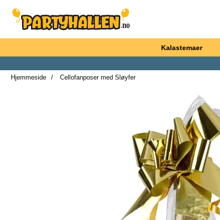
Startsiden for Partyhallen AB
Kalastemaer
Hjemmeside
Cellofanposer med Sløyfer